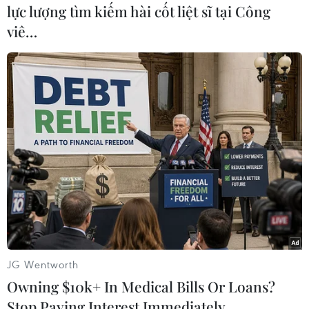
lực lượng tìm kiếm hài cốt liệt sĩ tại Công
#An ninh biển
#Roselectronika
#Tostec
viê…
#Chiến hạm
#Hải quân Nga
#Vật liệu tàng hình
#Bảo vệ thân tàu biển
Nga
Theo dõi VietnamPlus
TIN LIÊN QUAN
JG Wentworth
Owning $10k+ In Medical Bills Or Loans?
Stop Paying Interest Immediately