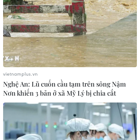
Vì sao Google khiến Mỹ và
EU đối đầu về chủ quyền số?
04/08/2026 04:13
Máy bay chở khách nội địa đầu tiên
của Nga hoàn tất chuyến bay thử
nghiệm
vietnamplus.vn
04/08/2026 01:25
Nghệ An: Lũ cuốn cầu tạm trên sông Nậm
Nơn khiến 3 bản ở xã Mỹ Lý bị chia cắt
Xem thêm