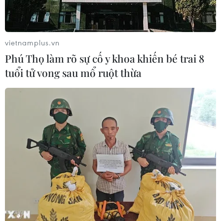
giao hệ thống phòng không cho
Ukraine
06/08/2026 12:24
vietnamplus.vn
Phú Thọ làm rõ sự cố y khoa khiến bé trai 8
Thắt chặt tình hữu nghị sắt son giữa
tuổi tử vong sau mổ ruột thừa
các cựu chuyên gia quân sự Nga với
Việt Nam
06/08/2026 06:23
Anh công bố kết quả điều tra ban
đầu vụ đâm dao ở trung tâm London
06/08/2026 06:00
Ba Lan thảo luận việc thành lập căn
cứ quân sự thường trực với Mỹ