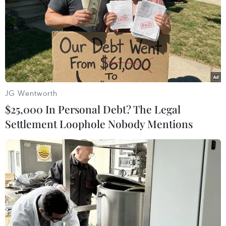
Nga theo dõi tập trận
10/09/2015 03:54
Ukraine đã điều các chiến hạm dự phòng và máy bay
xuất kích để ngăn chặn các chiến hạm Nga theo dõi
cuộc tập trận chung ở Biển Đen.
JG Wentworth
$25,000 In Personal Debt? The Legal
Settlement Loophole Nobody Mentions