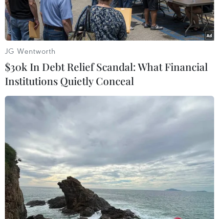
JG Wentworth
$30k In Debt Relief Scandal: What Financial
Institutions Quietly Conceal
Chiến hạm của Hải quân Nga. (Nguồn: AP)
Sputnik đưa tin, Bộ phận báo chí của hãng
Roselectronika thuộc tập đoàn nhà nước Rostec
của Nga ngày 15/11 cho biết họ đang sử dụng
các vật liệu ngụy trang để hiện đại hóa các