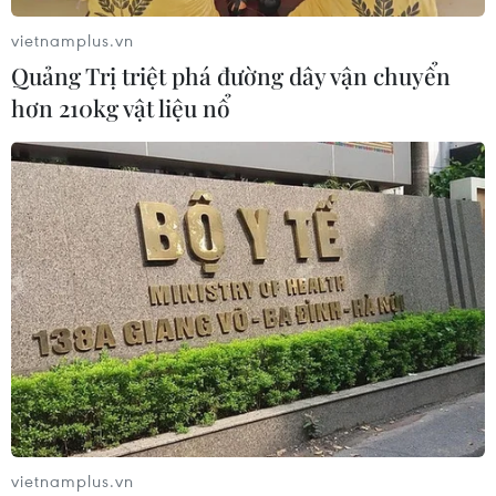
06/08/2026 00:06
vietnamplus.vn
Quảng Trị triệt phá đường dây vận chuyển
hơn 210kg vật liệu nổ
Liên hợp quốc: Xung đột Ukraine trải
qua tháng đẫm máu nhất
05/08/2026 23:47
Đức điều tra vụ UAV gắn thuốc nổ
xuất hiện tại sân bay
05/08/2026 23:43
Bất ổn địa chính trị kìm hãm tăng
trưởng Eurozone
vietnamplus.vn