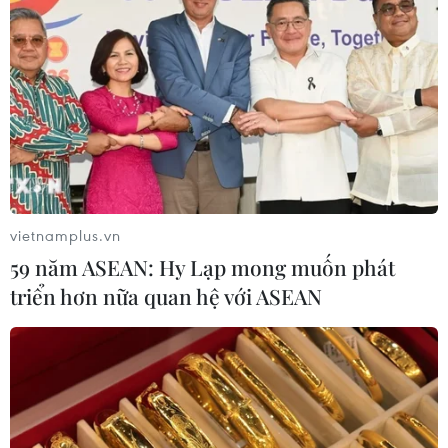
Liên hợp quốc kêu gọi chấm dứt tấn
công dân thường trong xung đột
Nga-Ukraine
07/08/2026 04:29
Chính sách nhà ở của nước Anh -
Góc tham chiếu cho Việt Nam
vietnamplus.vn
07/08/2026 04:08
59 năm ASEAN: Hy Lạp mong muốn phát
triển hơn nữa quan hệ với ASEAN
Bỉ tìm ra hướng đi mới trong điều trị
ung thư gan di căn
07/08/2026 04:05