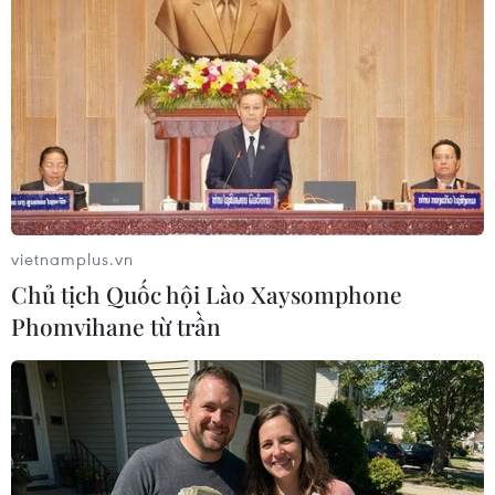
phố St. Petersburg, một nguồn tin ngoại giao quân sự
cho biết Nga sẵn sàng cung cấp một loạt thiết bị và vũ
khí hải quân cho Iran.
vietnamplus.vn
Chủ tịch Quốc hội Lào Xaysomphone
Phomvihane từ trần
Hải quân Ukraine ngăn chặn chiến hạm