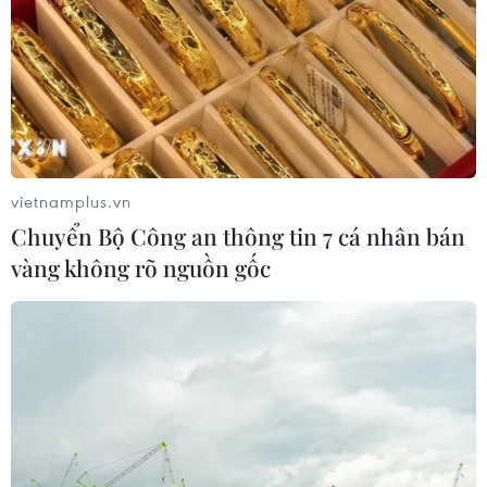
vietnamplus.vn
Chuyển Bộ Công an thông tin 7 cá nhân bán
vàng không rõ nguồn gốc
Anh muốn cùng EU giải quyết vấn đề
thương mại liên quan Bắc Ireland
09/02/2021 15:01
Nhiều quan chức vùng Bắc Ireland không ủng hộ Nghị
định thư do anh và EU ký kết vì lo ngại vùng này bị chia