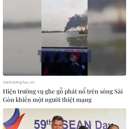
Vương quốc Anh gia nhập CPTPP: Tương
lai có là "lợi bất cập hại"?
09/02/2021 11:26
Mục đích tham gia CPTPP của Anh rất rõ ràng, đó là
muốn tìm kiếm cơ hội thương mại mới sau khi "chia tay"
EU, song mục đích này liệu có thực tế hay không lại là
vietnamplus.vn
điều chưa rõ ràng.
Hiện trường vụ ghe gỗ phát nổ trên sông Sài
Gòn khiến một người thiệt mạng