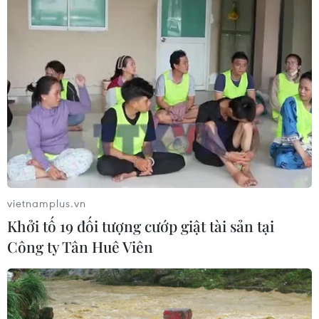
vietnamplus.vn
Khởi tố 19 đối tượng cướp giật tài sản tại
Công ty Tân Huê Viên