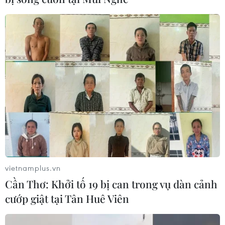
Brexit và dịch COVID-19 khiến xuất khẩu
từ Anh sang EU giảm mạnh
08/02/2021 01:03
Brexit và đại dịch COVID-19 đã khiến khối lượng hàng
hóa vận chuyển từ Anh sang Liên minh châu Âu (EU)
giảm đến 68% trong tháng 1/2021 so cùng kỳ năm
trước.
vietnamplus.vn
Cần Thơ: Khởi tố 19 bị can trong vụ dàn cảnh
cướp giật tại Tân Huê Viên