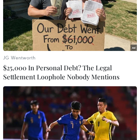
các quốc gia CPTPP, bao gồm các nền kinh tế
lớn như Nhật Bản, chiếm khoảng 8% lượng xuất
khẩu của Anh trong năm 2019.
Nhật Bản chào đón Anh
Động thái của Chính phủ Anh đã nhận được sự
ủng hộ mạnh mẽ từ cộng đồng doanh nghiệp
JG Wentworth
nước này. Liên đoàn Công nghiệp Anh (CBI),
$25,000 In Personal Debt? The Legal
nhóm vận động vì doanh nghiệp lớn nhất của
Settlement Loophole Nobody Mentions
Anh, đã hoan nghênh việc nộp đơn gia nhập
CPTPP như một “chương mới cho chính sách
thương mại độc lập của họ."
Liên đoàn cho biết: “Tư cách thành viên CPTPP
có tiềm năng mang đến những cơ hội mới cho
hoạt động kinh doanh của Anh trên các lĩnh vực
khác nhau." Tuy nhiên, việc Anh nhiệt tình