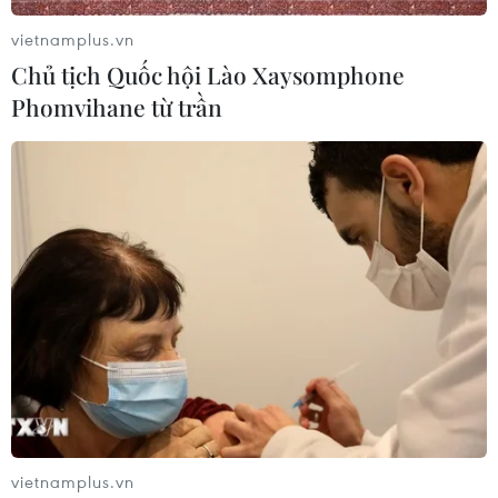
vietnamplus.vn
Chủ tịch Quốc hội Lào Xaysomphone
Phomvihane từ trần
#Brexit
#Hội đồng Bảo an Liên hợp quốc
#Thủ tướng Anh
#Boris Johnson
#Donald Trump
Anh
Theo dõi VietnamPlus
vietnamplus.vn