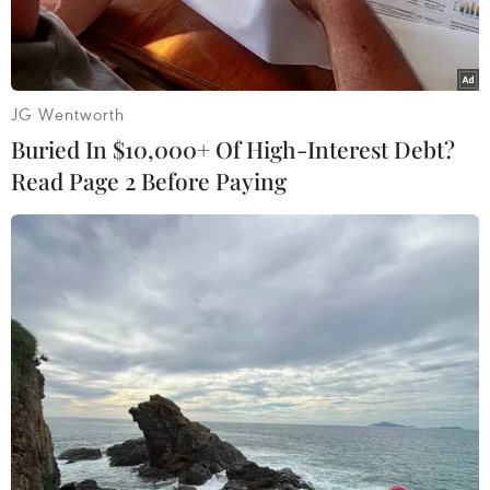
JG Wentworth
Buried In $10,000+ Of High-Interest Debt?
Read Page 2 Before Paying
Ảnh minh họa. (Nguồn: Hampshireflag.co.uk)
Theo trang mạng asiatimes.com, sau khi rời
Liên minh châu Âu (EU), Anh đang theo đuổi
một tương lai mang tính chiến lược ở châu Á.
Các nền kinh tế năng động của khu vực sẽ là
trọng tâm của chiến lược “Nước Anh Toàn cầu”
hậu Brexit trong một môi trường quốc tế ngày
càng bất định.