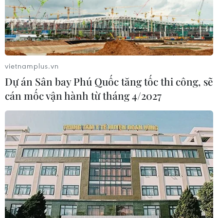
cắt với các phần còn lại của Anh.
vietnamplus.vn
Dự án Sân bay Phú Quốc tăng tốc thi công, sẽ
cán mốc vận hành từ tháng 4/2027
Anh muốn đàm phán với từng quốc gia EU
về đi lại tự do