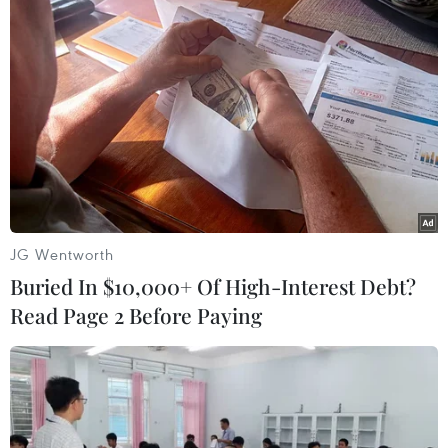
Chủ tịch nước Nguyễn Xuân Phúc thăm Nhà bia tưởng niệm
các liệt sỹ thanh niên xung phong toàn quốc. (Ảnh: Thống
Nhất/TTXVN)
JG Wentworth
Buried In $10,000+ Of High-Interest Debt?
(TTXVN/ Vietnam+)
Read Page 2 Before Paying