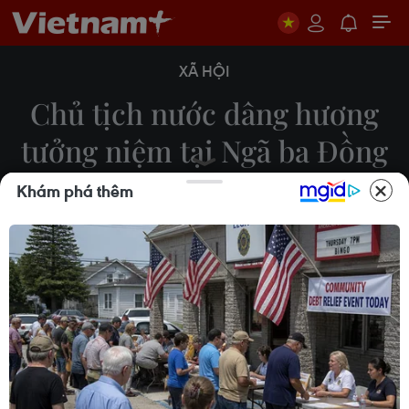
XÃ HỘI
Chủ tịch nước dâng hương
tưởng niệm tại Ngã ba Đồng
Lộc
Khám phá thêm
06/09/2022 08:51
Chủ tịch nước Nguyễn Xuân Phúc dâng hương tại
Nhà bia tưởng niệm các Anh hùng Liệt sỹ thanh
niên xung phong toàn quốc và Khu mộ 10 nữ Anh
hùng Liệt sỹ thanh niên xung phong tại Ngã ba
Đồng Lộc.