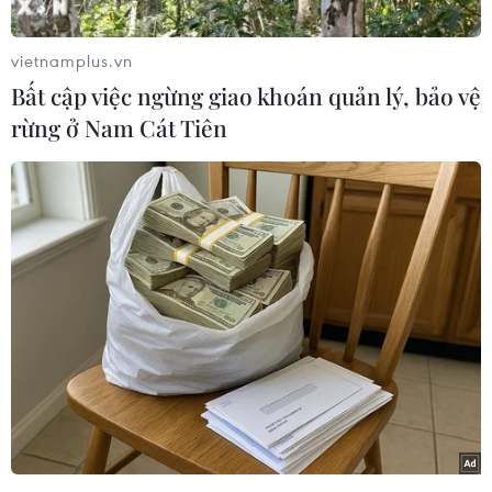
vietnamplus.vn
Bất cập việc ngừng giao khoán quản lý, bảo vệ
rừng ở Nam Cát Tiên
Chủ tịch nước Nguyễn Xuân Phúc dâng hương, dâng hoa
tưởng nhớ 10 nữ Anh hùng liệt sỹ thanh niên xung phong tại
Ngã ba Đồng Lộc. (Ảnh: Thống Nhất/TTXVN)