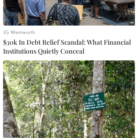
JG Wentworth
$30k In Debt Relief Scandal: What Financial
Institutions Quietly Conceal
Chiều 6/9, tại tỉnh Hà Tĩnh, Chủ tịch nước Nguyễn Xuân Phúc
đã dâng hương, dâng hoa tại Nhà bia tưởng niệm các Anh
hùng Liệt sỹ thanh niên xung phong toàn quốc, nơi ghi danh
hơn 4.000 liệt sỹ thanh niên xung phong trong cả nước, và Khu
mộ 10 nữ Anh hùng Liệt sỹ thanh niên xung phong tại Ngã ba
Đồng Lộc. (Ảnh: Thống Nhất/TTXVN)