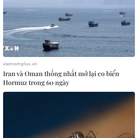
Voi Phục
06/08/2026 09:07
Khởi tố Chủ tịch Hội đồng quản trị,
Giám đốc Công ty cổ phần Mekolor
06/08/2026 09:06
vietnamplus.vn
Iran và Oman thống nhất mở lại eo biển
Đồng Nai yêu cầu đẩy nhanh tiến độ
Hormuz trong 60 ngày
dự án kết nối vùng, sân bay Long
Thành
06/08/2026 09:05
Toàn cảnh vụ sai phạm điểm
thi trường THPT chuyên Tuyên