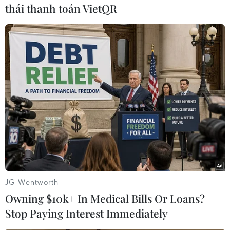
thái thanh toán VietQR
Chủ tịch nước Nguyễn Xuân Phúc và các đại biểu tại Nhà bia
tưởng niệm các liệt sỹ thanh niên xung phong toàn quốc. (Ảnh:
Thống Nhất/TTXVN)
JG Wentworth
Owning $10k+ In Medical Bills Or Loans?
Stop Paying Interest Immediately