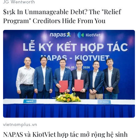
JG Wentworth
$15k In Unmanageable Debt? The "Relief
Program" Creditors Hide From You
Chủ tịch nước Nguyễn Xuân Phúc dâng hương, dâng hoa
tưởng nhớ 10 nữ Anh hùng liệt sỹ thanh niên xung phong tại
Ngã ba Đồng Lộc. (Ảnh: Thống Nhất/TTXVN)
vietnamplus.vn
NAPAS và KiotViet hợp tác mở rộng hệ sinh