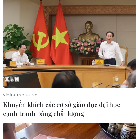
Chủ tịch nước Nguyễn Xuân Phúc tại Nhà bia tưởng niệm các
liệt sỹ thanh niên xung phong toàn quốc. (Ảnh: Thống
Nhất/TTXVN)
vietnamplus.vn
Khuyến khích các cơ sở giáo dục đại học
cạnh tranh bằng chất lượng