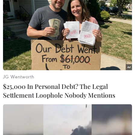
Chủ tịch nước Nguyễn Xuân Phúc với các đại biểu. (Ảnh: Thống
Nhất/TTXVN)
JG Wentworth
$25,000 In Personal Debt? The Legal
Settlement Loophole Nobody Mentions
Chủ tịch nước Nguyễn Xuân Phúc phát biểu tại buổi gặp mặt.