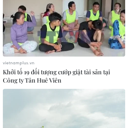
05/08/2026 09:48
Nhà bán lẻ thời trang trực tuyến lớn
nhất châu Âu thu hẹp dự báo lợi
nhuận
05/08/2026 08:55
vietnamplus.vn
Lợi nhuận doanh nghiệp tăng tốc tạo
Khởi tố 19 đối tượng cướp giật tài sản tại
nền tảng cho thị trường chứng
Công ty Tân Huê Viên
khoán
05/08/2026 08:44
Công nghệ AI từ OPES gây ấn tượng
tại Vietnam Insurance Summit 2026
05/08/2026 08:10