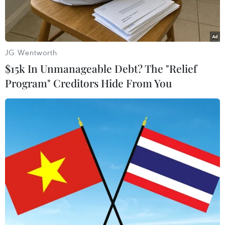
JG Wentworth
$15k In Unmanageable Debt? The "Relief
Program" Creditors Hide From You
Chủ tịch nước Nguyễn Xuân Phúc với các đại biểu. (Ảnh: Thống
Nhất/TTXVN)