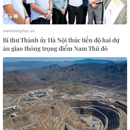
vietnamplus.vn
Bí thư Thành ủy Hà Nội thúc tiến độ hai dự
án giao thông trọng điểm Nam Thủ đô
Các doanh nhân trẻ tham dự buổi gặp mặt. (Ảnh: Thống
Nhất/TTXVN)
(TTXVN/Vietnam+)