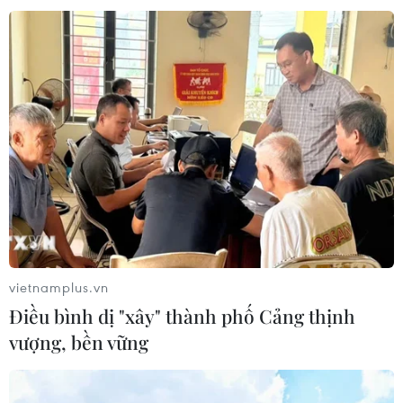
cho bài toán bảo vệ sức khỏe của
người Việt
06/08/2026 03:40
Chọn đúng đầu tàu: Danh mục
doanh nghiệp nhà nước mạnh và bài
toán giao nhiệm vụ
06/08/2026 00:56
Quy định chi tiết về thủ tục cấp phép
thành lập Sở giao dịch hàng hóa
vietnamplus.vn
05/08/2026 14:59
Điều bình dị "xây" thành phố Cảng thịnh
vượng, bền vững
Foxconn đạt doanh thu cao kỷ lục
nhờ nhu cầu mạnh đối với AI