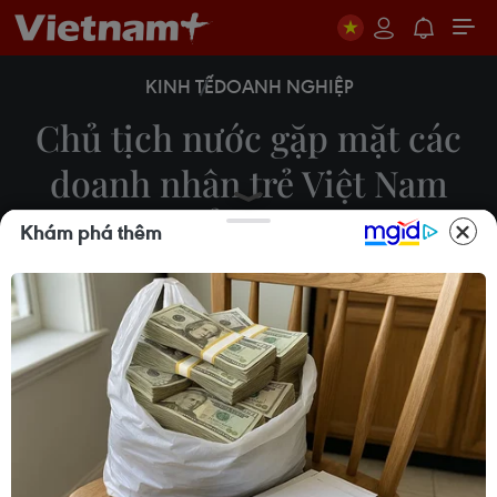
KINH TẾ
DOANH NGHIỆP
Chủ tịch nước gặp mặt các
doanh nhân trẻ Việt Nam
tiêu biểu năm 2022
Khám phá thêm
08/11/2022 04:00
Sáng 8/11 tại Phủ Chủ tịch, Chủ tịch nước Nguyễn
Xuân Phúc gặp mặt thân mật Đoàn đại biểu Hội
Doanh nhân trẻ Việt Nam nhân dịp Lễ trao Giải
thưởng Sao Đỏ - Doanh nhân trẻ Việt Nam tiêu
biểu 2022.