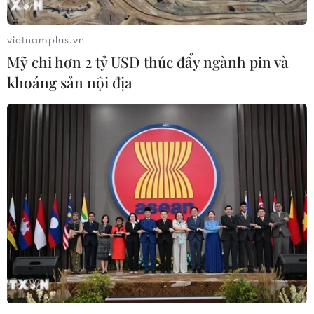
vietnamplus.vn
Mỹ chi hơn 2 tỷ USD thúc đẩy ngành pin và
khoáng sản nội địa
#Chủ tịch nước Nguyễn Xuân Phúc
#Hội Doanh nhân trẻ Việt Nam
#Giải thưởng Sao Đỏ
#Doanh nhân trẻ Việt Nam tiêu biểu 2022
TP. Hà Nội
Theo dõi VietnamPlus