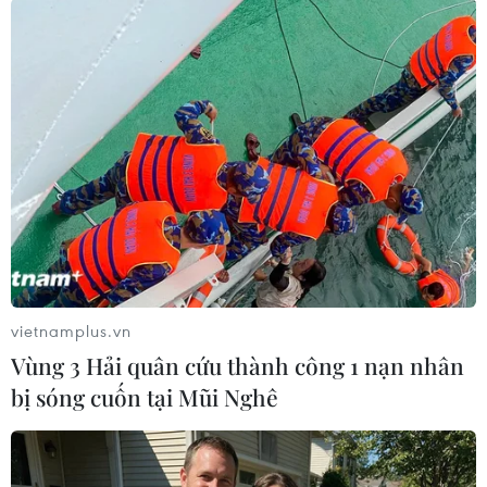
Chủ tịch nước Nguyễn Xuân Phúc với các đại biểu. (Ảnh: Thống
Nhất/TTXVN)
vietnamplus.vn
Vùng 3 Hải quân cứu thành công 1 nạn nhân
bị sóng cuốn tại Mũi Nghê