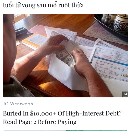
tuổi tử vong sau mổ ruột thừa
Chủ tịch nước Nguyễn Xuân Phúc với các đại biểu. (Ảnh: Thống
Nhất/TTXVN)
JG Wentworth
Buried In $10,000+ Of High-Interest Debt?
Read Page 2 Before Paying