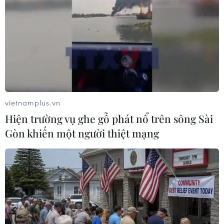
(Ảnh: Thống Nhất/TTXVN)
vietnamplus.vn
Hiện trường vụ ghe gỗ phát nổ trên sông Sài
Gòn khiến một người thiệt mạng
Đồng chí Đặng Hồng Anh, Phó Chủ tịch Hội Liên hiệp Thanh niên
Việt Nam, Chủ tịch Hội Doanh nhân trẻ Việt Nam phát biểu.
(Ảnh: Thống Nhất/TTXVN)