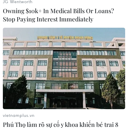
JG Wentworth
Owning $10k+ In Medical Bills Or Loans?
Stop Paying Interest Immediately
Chủ tịch nước Nguyễn Xuân Phúc với các đại biểu. (Ảnh: Thống
Nhất/TTXVN)
vietnamplus.vn
Phú Thọ làm rõ sự cố y khoa khiến bé trai 8