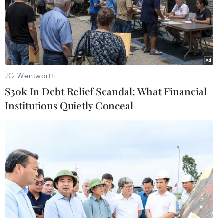
JG Wentworth
$30k In Debt Relief Scandal: What Financial
Institutions Quietly Conceal
Các doanh nhân trẻ tham dự buổi gặp mặt. (Ảnh: Thống
Nhất/TTXVN)