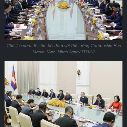
Chủ tịch nước Tô Lâm hội đàm với Thủ tướng Campuchia Hun
Manet. (Ảnh: Nhan Sáng/TTXVN)