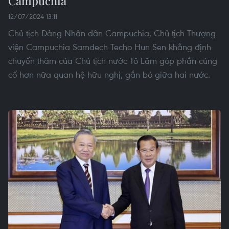
Campuchia
12/07/2024 13:11
Chủ tịch Đảng Nhân dân Campuchia, Chủ tịch Thượng
viện Campuchia Samdech Techo Hun Sen khẳng định
chuyến thăm của Chủ tịch nước Tô Lâm góp phần củng
cố hơn nữa quan hệ hữu nghị, gắn bó giữa hai nước.