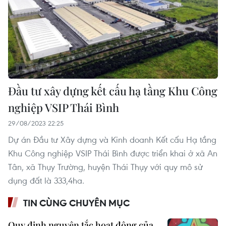
Đầu tư xây dựng kết cấu hạ tầng Khu Công
nghiệp VSIP Thái Bình
29/08/2023 22:25
Dự án Đầu tư Xây dựng và Kinh doanh Kết cấu Hạ tầng
Khu Công nghiệp VSIP Thái Bình được triển khai ở xã An
Tân, xã Thụy Trường, huyện Thái Thụy với quy mô sử
dụng đất là 333,4ha.
TIN CÙNG CHUYÊN MỤC
Quy định nguyên tắc hoạt động của