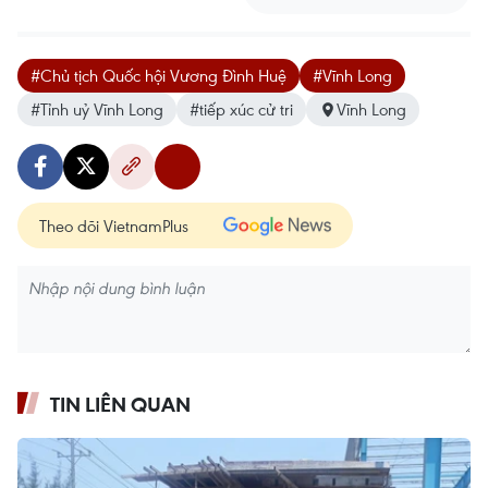
#Chủ tịch Quốc hội Vương Đình Huệ
#Vĩnh Long
#Tỉnh uỷ Vĩnh Long
#tiếp xúc cử tri
Vĩnh Long
Theo dõi VietnamPlus
TIN LIÊN QUAN