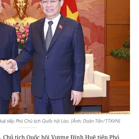
uệ tiếp Phó Chủ tịch Quốc hội Lào. (Ảnh: Doãn Tấn/TTXVN)
i, Chủ tịch Quốc hội Vương Đình Huệ tiếp Phó