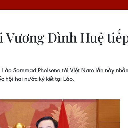
i Vương Đình Huệ tiếp
 Lào Sommad Pholsena tới Việt Nam lần này nhằm
 hội hai nước ký kết tại Lào.