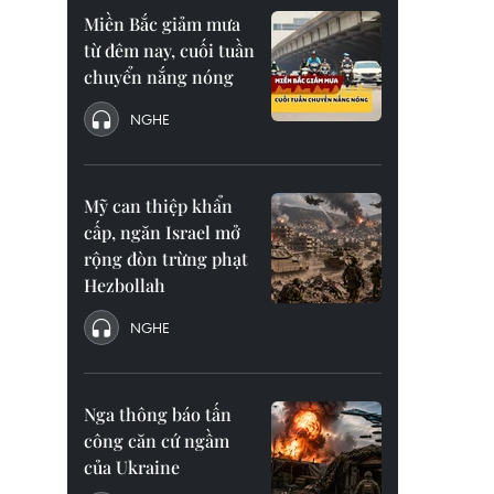
Miền Bắc giảm mưa
từ đêm nay, cuối tuần
chuyển nắng nóng
NGHE
Mỹ can thiệp khẩn
cấp, ngăn Israel mở
rộng đòn trừng phạt
Hezbollah
NGHE
Nga thông báo tấn
công căn cứ ngầm
của Ukraine