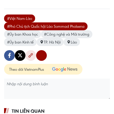
#Việt Nam-Lào
#Phó Chủ tịch Quốc hội Lào Sommad Pholsena
#Ủy ban Khoa học
#Công nghệ và Môi trường
#Ủy ban Kinh tế
TP. Hà Nội
Lào
Theo dõi VietnamPlus
TIN LIÊN QUAN