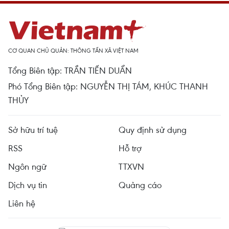
CƠ QUAN CHỦ QUẢN: THÔNG TẤN XÃ VIỆT NAM
Tổng Biên tập: TRẦN TIẾN DUẨN
Phó Tổng Biên tập: NGUYỄN THỊ TÁM, KHÚC THANH
THỦY
Sở hữu trí tuệ
Quy định sử dụng
RSS
Hỗ trợ
Ngôn ngữ
TTXVN
Dịch vụ tin
Quảng cáo
Liên hệ