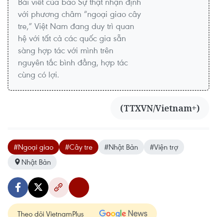
Bài viết của báo Sự thật nhận định
với phương châm “ngoại giao cây
tre,” Việt Nam đang duy trì quan
hệ với tất cả các quốc gia sẵn
sàng hợp tác với mình trên
nguyên tắc bình đẳng, hợp tác
cùng có lợi.
(TTXVN/Vietnam+)
#Ngoại giao
#Cây tre
#Nhật Bản
#Viện trợ
Nhật Bản
Theo dõi VietnamPlus