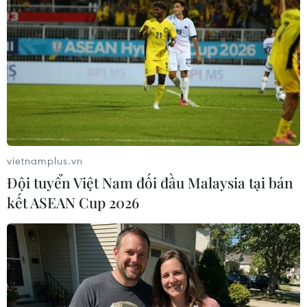
Theo dõi VietnamPlus
vietnamplus.vn
Đội tuyển Việt Nam đối đầu Malaysia tại bán
TIN LIÊN QUAN
kết ASEAN Cup 2026