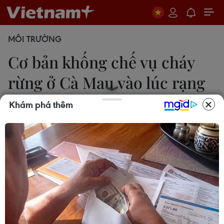
MÔI TRƯỜNG
Cơ bản khống chế vụ cháy
rừng ở Cà Mau vào lúc rạng
sáng
Khám phá thêm
Kim Há
11/04/2024 03:31
Vào khoảng gần 3 giờ ngày 11/4, đám cháy tại
khu vực Nông trường 402 cũ, ấp Cơi 6B, xã Khánh
Bình Tây, huyện Trần Văn Thời được khoanh vùng
và khống chế, không để xảy ra cháy lan ra khu