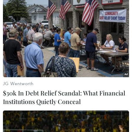
(TTXVN/Vietnam+)
JG Wentworth
$30k In Debt Relief Scandal: What Financial
Institutions Quietly Conceal
#Cháy rừng
#Nông trường 402
#rừng tràm tái sinh
Cà Mau