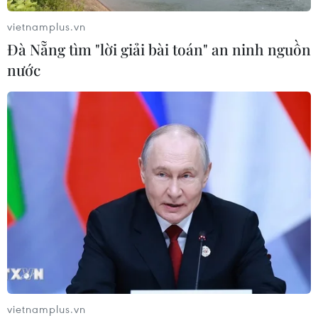
Phó Tổng Biên tập: NGUYỄN THỊ TÁM, KHÚC THANH
vietnamplus.vn
THỦY
Đà Nẵng tìm "lời giải bài toán" an ninh nguồn
nước
Sở hữu trí tuệ
Quy định sử dụng
RSS
Hỗ trợ
Ngôn ngữ
TTXVN
Dịch vụ tin
Quảng cáo
Liên hệ
Giấy phép số: 1374/GP-BTTTT do Bộ Thông tin và Truyền thông
cấp ngày 11/9/2008.
Quảng cáo: Phó TBT Nguyễn Thị Tám: 093.5958688, Email:
tamvna@gmail.com
vietnamplus.vn