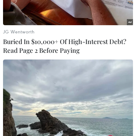
vực lân cận.
JG Wentworth
Buried In $10,000+ Of High-Interest Debt?
Read Page 2 Before Paying
Hiện trường vụ cháy rừng tại Nông trường 402, nằm trên địa
bàn xã Khánh Bình Tây, huyện Trần Văn Thời, tỉnh Cà Mau.
(Ảnh: Huỳnh Anh/TTXVN)
Ngày 11/4, thông tin từ Văn phòng Ủy ban Nhân
dân tỉnh Cà Mau cho biết vụ cháy rừng xảy ra
tại khu vực đất do Đội Quản lý đất Quốc phòng -