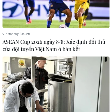
vietnamplus.vn
ASEAN Cup 2026 ngày 8/8: Xác định đối thủ
của đội tuyển Việt Nam ở bán kết
Lâm Đồng: Chưa khống chế được đám
cháy rừng ở thành phố Bảo Lộc
09/04/2024 12:47
Chỉ tính riêng tháng 3/2024, trên địa bàn thành phố Bảo
Lộc, tỉnh Lâm Đồng xảy ra ít nhất 7 vụ cháy rừng trồng,
rừng tự nhiên nghèo kiệt và vườn cây của người dân
địa phương.