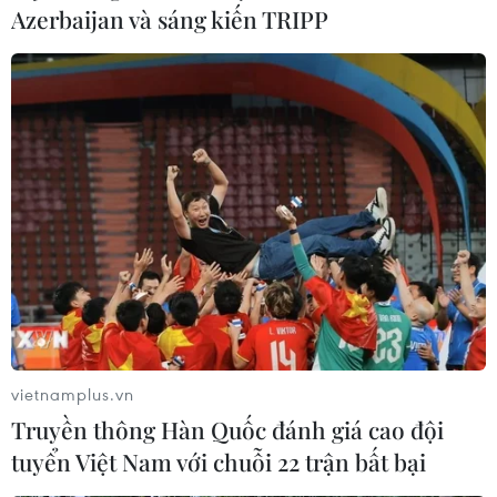
Azerbaijan và sáng kiến TRIPP
Công bố kết quả rà soát kết luận thanh tra
đất sân bay Miếu Môn
25/04/2019 11:27
Chiều 25/4, Thanh tra Chính phủ công bố kết quả rà
soát, kiểm tra đối với diện tích đất khu sân bay Miếu
Môn thuộc địa giới hành chính xã Đồng Tâm, huyện Mỹ
Đức, thành phố Hà Nội.
vietnamplus.vn
Truyền thông Hàn Quốc đánh giá cao đội
tuyển Việt Nam với chuỗi 22 trận bất bại