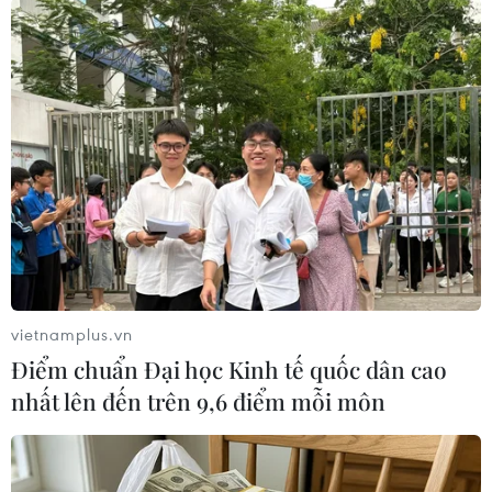
định, dẫn đến các hộ gia đình, cá nhân lợi dụng
việc cơ quan có thẩm quyền cho tách thửa đất ở
trên diện tích được chuyển mục đích sử dụng
đất trái quy định; phân lô nền đất, thực hiện
việc chuyển nhượng quyền sử dụng đất ở nông
thôn rất nhiều trên địa bàn các xã Thiện
Nghiệp, Phong Nẫm, Tiến Lợi.
Các cá nhân chuyển nhượng đất ở nộp tiền sử
dụng đất thấp hơn so với quy định, gây thiệt hại
cho ngân sách Nhà nước.
vietnamplus.vn
Kết luận thanh tra nêu rõ việc Ủy ban Nhân dân
Điểm chuẩn Đại học Kinh tế quốc dân cao
thành phố Phan Thiết cho chuyển mục đích sử
nhất lên đến trên 9,6 điểm mỗi môn
dụng đất từ đất nông nghiệp trồng cây hàng
năm, cây lâu năm sang đất ở nông thôn trái với
các quy định pháp luật, làm phá vỡ quy hoạch