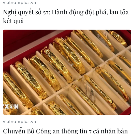
vietnamplus.vn
Nghị quyết số 57: Hành động đột phá, lan tỏa
kết quả
vietnamplus.vn
Chuyển Bộ Công an thông tin 7 cá nhân bán