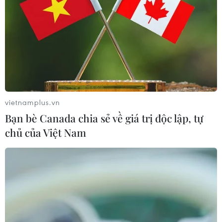
Bán đất trái thẩm quyền, làm mất đi quyền quản lý và
quyền sử dụng hợp pháp hơn 20.000m2 đất công, hơn
20 cán bộ xã Lạc Đạo, huyện Văn Lâm, tỉnh Hưng Yên
phải hầu tòa.
vietnamplus.vn
Bạn bè Canada chia sẻ về giá trị độc lập, tự
chủ của Việt Nam