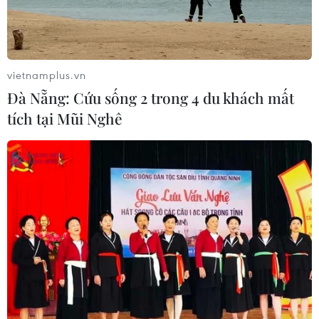
vietnamplus.vn
Đà Nẵng: Cứu sống 2 trong 4 du khách mất
tích tại Mũi Nghê
#Bình Thuận
#Phan Thiết
#Quản lý đất đai
#Sai phạm
#Trật tự xây dựng
Bình Thuận
Lâm Đồng