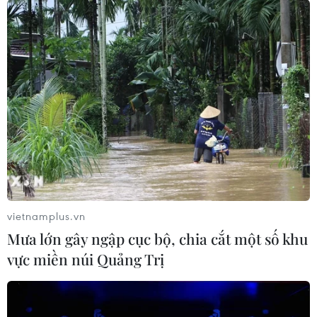
Quyết liệt xử lý các vi phạm pháp luật về
đất đai tại Phú Quốc
vietnamplus.vn
05/05/2019 12:15
Mưa lớn gây ngập cục bộ, chia cắt một số khu
Thời gian gần đây, vi phạm pháp luật về đất đai, xây
vực miền núi Quảng Trị
dựng ở Phú Quốc, tỉnh Kiên Giang gia tăng làm ảnh
hưởng an ninh trật tự xã hội cũng như bất lợi đến phát
triển kinh tế-xã hội của đảo Phú Quốc.