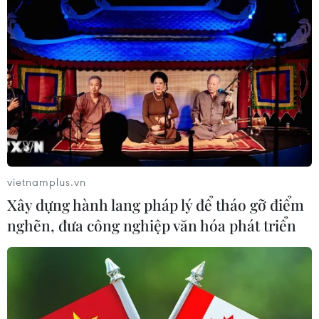
vietnamplus.vn
Xây dựng hành lang pháp lý để tháo gỡ điểm
nghẽn, đưa công nghiệp văn hóa phát triển
Hơn 20 cán bộ xã ở Hưng Yên lĩnh án tù vì
bán đất trái thẩm quyền
10/05/2019 13:59