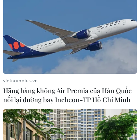
HLV Kim Sang Sik: 'Tuyển Việt Nam
đặt mục tiêu giành 3 điểm ngay trên
sân Indonesia'
02/08/2026 13:04
Xem thêm
vietnamplus.vn
Hãng hàng không Air Premia của Hàn Quốc
nối lại đường bay Incheon-TP Hồ Chí Minh
CƠ QUAN CHỦ QUẢN: THÔNG TẤN XÃ VIỆT NAM
Tổng Biên tập: TRẦN TIẾN DUẨN
Phó Tổng Biên tập: NGUYỄN THỊ TÁM, KHÚC THANH
THỦY