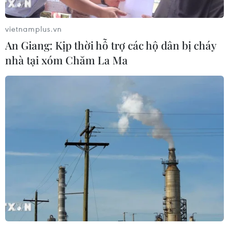
vietnamplus.vn
An Giang: Kịp thời hỗ trợ các hộ dân bị cháy
U23, Tuyển Việt Nam
nhà tại xóm Chăm La Ma
Công Phượng gặp thử thách lớn trong ngày tái
xuất V-League 2026/27
Nhận định Việt Nam vs Campuchia: Vì
sao thầy trò HLV Kim Sang-sik cần giành ngôi
đầu bảng?
Nhận định Việt Nam vs Campuchia: 'Phù thủy
Kim' sẽ xoay tua toan tính đường dài?
HLV Kim Sang-sik: 'Tuyển Việt Nam hướng tới
chiến thắng để giữ ngôi đầu bảng'
Báo chí Đông Nam Á "dậy sóng" vì