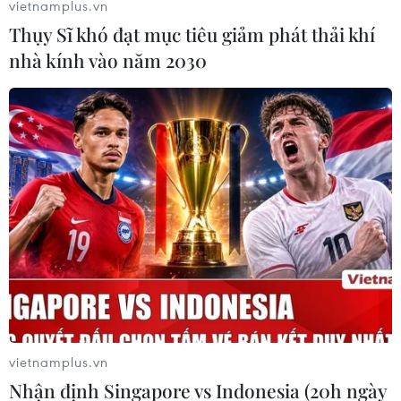
vietnamplus.vn
tuyển Việt Nam, chỉ ra lý do Indonesia thua đau
Thụy Sĩ khó đạt mục tiêu giảm phát thải khí
nhà kính vào năm 2030
TIN LIÊN QUAN
vietnamplus.vn
Nhận định Singapore vs Indonesia (20h ngày