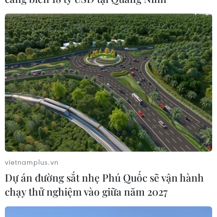
Cổ động viên 'hâm nóng' chung
kết U23 Indonesia-U23 Việt Nam
29/07/2025 12:42
Các cổ động viên đã đến sân Gelora Bung Karno
(Jakarta) để cổ vũ cho trận chung kết U23 Đông Nam Á
2025 giữa U23 Indonesia và U23 Việt Nam.
vietnamplus.vn
Dự án đường sắt nhẹ Phú Quốc sẽ vận hành
chạy thử nghiệm vào giữa năm 2027