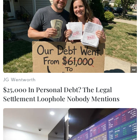
Về phía đội tuyển U23 Việt Nam, huấn luyện
viên Kim Sang-sik lần lượt đưa Văn Thuận và
Viktor Lê vào sân để tăng cường khả năng
pressing và thêm phương án phối hợp ở những
tình huống phản công.
JG Wentworth
$25,000 In Personal Debt? The Legal
Settlement Loophole Nobody Mentions