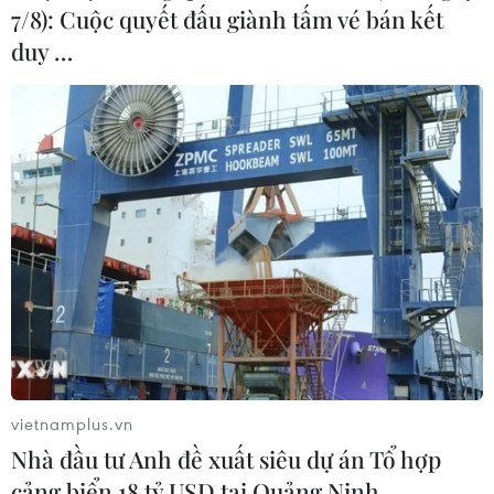
7/8): Cuộc quyết đấu giành tấm vé bán kết
duy …
U23 Đông Nam Á 2025: Cơ hội Việt Nam
viết tiếp giấc mơ vàng trên đất Indonesia
29/07/2025 12:50
Trận chung kết giữa U23 Indonesia và U23 Việt Nam
được dự đoán sẽ vô cùng gay cấn và giàu cảm xúc, khi
hai ứng cử viên mạnh nhất giải gặp lại nhau để phân
định ngôi vị số 1 giải đấu.
vietnamplus.vn
Nhà đầu tư Anh đề xuất siêu dự án Tổ hợp
cảng biển 18 tỷ USD tại Quảng Ninh