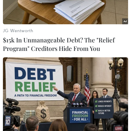
đó bảo vệ thành công chức vô địch Giải U23 Đông
Nam Á.
JG Wentworth
$15k In Unmanageable Debt? The "Relief
Program" Creditors Hide From You
Đội tuyển U23 Việt Nam vô địch Giải U23 Đông Nam Á 2025.
(Ảnh: Nguyễn Huy)
Tối 29/7, đội tuyển U23 Việt Nam đối đầu đội