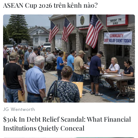
U23 Indonesia bất ngờ đưa bóng đến đúng vị trí
ASEAN Cup 2026 trên kênh nào?
của Công Phương và tiền vệ mang áo số 18
nhanh chân tung cú dứt điểm chìm đánh bại
thủ thành Muhammad Ardiansyah, mở tỷ số cho
đội tuyển U23 Việt Nam.
JG Wentworth
$30k In Debt Relief Scandal: What Financial
Institutions Quietly Conceal
Tiền vệ Công Phương (trái) ghi bàn mở tỷ số cho đội tuyển U23