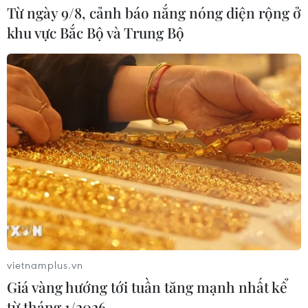
Từ ngày 9/8, cảnh báo nắng nóng diện rộng ở
khu vực Bắc Bộ và Trung Bộ
TIN CÙNG CHUYÊN MỤC
Xem trực tiếp Việt Nam-Campuchia
tại ASEAN Cup 2026 trên kênh nào?
07/08/2026 09:49
vietnamplus.vn
Giá vàng hướng tới tuần tăng mạnh nhất kể
Nhận định Singapore vs
từ tháng 1/2026