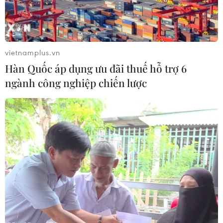
vietnamplus.vn
Hàn Quốc áp dụng ưu đãi thuế hỗ trợ 6
ngành công nghiệp chiến lược
#U23 Việt Nam
#Giải U23 Đông Nam Á 2025
#U23 Indonesia
#Công Phương
Indonesia
Theo dõi VietnamPlus