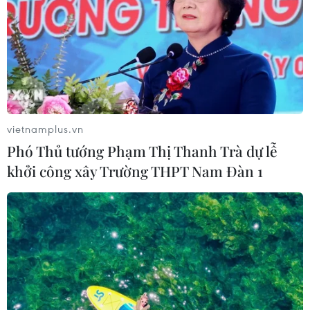
05/08/2026 07:15
Nhận định Philippines vs
Thái Lan: Madam Pang treo thưởng
tiền tỷ, "Voi chiến" quyết thắng
04/08/2026 09:19
vietnamplus.vn
Phó Thủ tướng Phạm Thị Thanh Trà dự lễ
Đội tuyển Việt Nam nhận
khởi công xây Trường THPT Nam Đàn 1
thưởng 2 tỷ đồng sau thắng lợi trước
Indonesia
04/08/2026 04:16
Tuyển thủ Indonesia cúi đầu thành
khẩn xin lỗi người hâm mộ xứ vạn
đảo