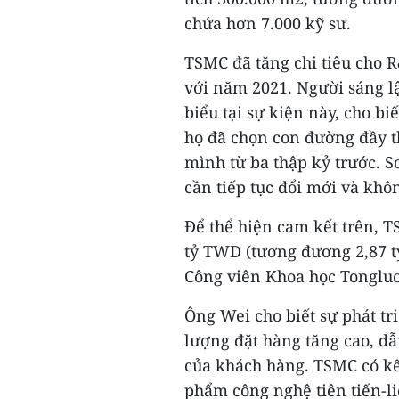
chứa hơn 7.000 kỹ sư.
TSMC đã tăng chi tiêu cho 
với năm 2021. Người sáng l
biểu tại sự kiện này, cho b
họ đã chọn con đường đầy t
mình từ ba thập kỷ trước. 
cần tiếp tục đổi mới và khôn
Để thể hiện cam kết trên, 
tỷ TWD (tương đương 2,87 tỷ
Công viên Khoa học Tongluo
Ông Wei cho biết sự phát tr
lượng đặt hàng tăng cao, dẫ
của khách hàng. TSMC có kế
phẩm công nghệ tiên tiến-li