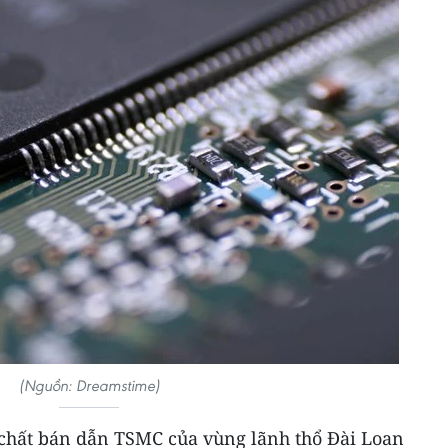
(Nguồn: Dreamstime)
t chất bán dẫn TSMC của vùng lãnh thổ Đài Loan