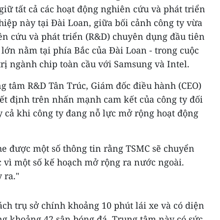
giữ tất cả các hoạt động nghiên cứu và phát triển
hiệp này tại Đài Loan, giữa bối cảnh công ty vừa
ên cứu và phát triển (R&D) chuyên dụng đầu tiên
 lớn nằm tại phía Bắc của Đài Loan - trong cuộc
trị ngành chip toàn cầu với Samsung và Intel.
ung tâm R&D Tân Trúc, Giám đốc điều hành (CEO)
yết định trên nhấn mạnh cam kết của công ty đối
y cả khi công ty đang nỗ lực mở rộng hoạt động
he được một số thông tin rằng TSMC sẽ chuyển
ác vì một số kế hoạch mở rộng ra nước ngoài.
 ra."
h trụ sở chính khoảng 10 phút lái xe và có diện
ng khoảng 42 sân bóng đá. Trung tâm này có sức