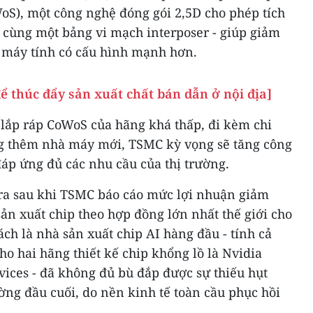
oS), một công nghệ đóng gói 2,5D cho phép tích
 cùng một bảng vi mạch interposer - giúp giảm
ại máy tính có cấu hình mạnh hơn.
ể thúc đẩy sản xuất chất bán dẫn ở nội địa]
 lắp ráp CoWoS của hãng khá thấp, đi kèm chi
ơng thêm nhà máy mới, TSMC kỳ vọng sẽ tăng công
đáp ứng đủ các nhu cầu của thị trường.
ra sau khi TSMC báo cáo mức lợi nhuận giảm
ản xuất chip theo hợp đồng lớn nhất thế giới cho
cách là nhà sản xuất chip AI hàng đầu - tính cả
o hai hãng thiết kế chip khổng lồ là Nvidia
ices - đã không đủ bù đắp được sự thiếu hụt
ờng đầu cuối, do nền kinh tế toàn cầu phục hồi