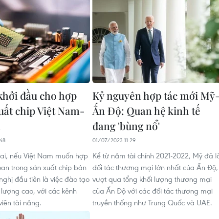
khởi đầu cho hợp
Kỷ nguyên hợp tác mới Mỹ
xuất chip Việt Nam-
Ấn Độ: Quan hệ kinh tế
n
đang 'bùng nổ'
48
01/07/2023 11:29
lai, nếu Việt Nam muốn hợp
Kể từ năm tài chính 2021-2022, Mỹ đã l
oan trong sản xuất chip bán
đối tác thương mại lớn nhất của Ấn Độ,
ghị đầu tiên là việc đào tạo
vượt qua tổng khối lượng thương mại
 lượng cao, với các kênh
của Ấn Độ với các đối tác thương mại
viên tài năng.
truyền thống như Trung Quốc và UAE.