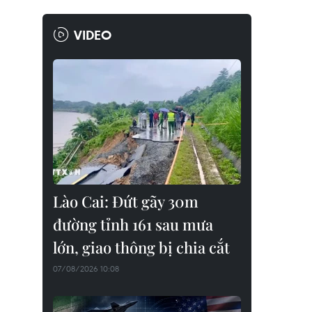
VIDEO
Lào Cai: Đứt gãy 30m
đường tỉnh 161 sau mưa
lớn, giao thông bị chia cắt
07/08/2026 10:08