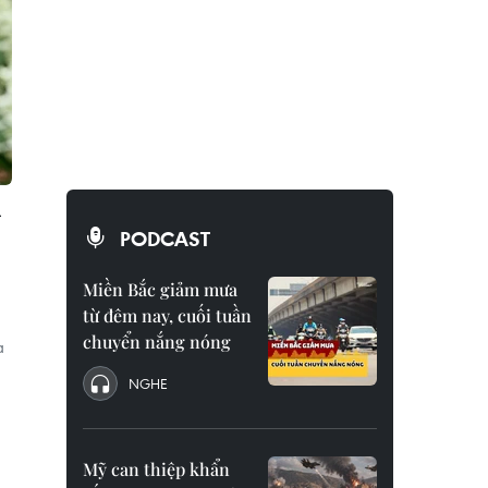
-
PODCAST
Miền Bắc giảm mưa
từ đêm nay, cuối tuần
chuyển nắng nóng
à
NGHE
Mỹ can thiệp khẩn