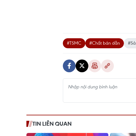
#TSMC
#Chất bán dẫn
#Sả
TIN LIÊN QUAN