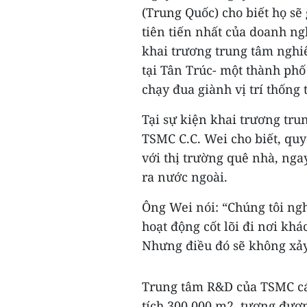
(Trung Quốc) cho biết họ sẽ 
tiên tiến nhất của doanh ng
khai trương trung tâm nghi
tại Tân Trúc- một thành phố
chạy đua giành vị trí thống 
Tại sự kiện khai trương tr
TSMC C.C. Wei cho biết, qu
với thị trường quê nhà, nga
ra nước ngoài.
Ông Wei nói: “Chúng tôi ng
hoạt động cốt lõi đi nơi kh
Nhưng điều đó sẽ không xảy
Trung tâm R&D của TSMC các
tích 300.000 m2, tương đươ