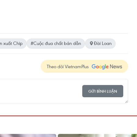
n xuất Chip
#Cuộc đua chất bán dẫn
Đài Loan
Theo dõi VietnamPlus
GỬI BÌNH LUẬN