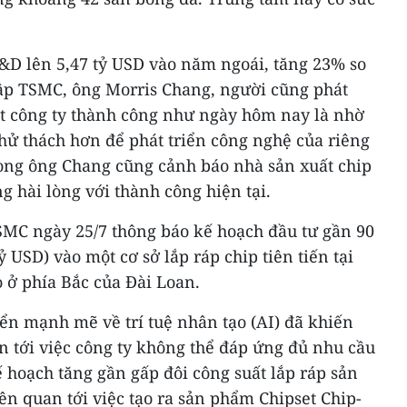
R&D lên 5,47 tỷ USD vào năm ngoái, tăng 23% so
ập TSMC, ông Morris Chang, người cũng phát
iết công ty thành công như ngày hôm nay là nhờ
hử thách hơn để phát triển công nghệ của riêng
Song ông Chang cũng cảnh báo nhà sản xuất chip
g hài lòng với thành công hiện tại.
TSMC ngày 25/7 thông báo kế hoạch đầu tư gần 90
 USD) vào một cơ sở lắp ráp chip tiên tiến tại
 ở phía Bắc của Đài Loan.
iển mạnh mẽ về trí tuệ nhân tạo (AI) đã khiến
n tới việc công ty không thể đáp ứng đủ nhu cầu
 hoạch tăng gần gấp đôi công suất lắp ráp sản
ên quan tới việc tạo ra sản phẩm Chipset Chip-