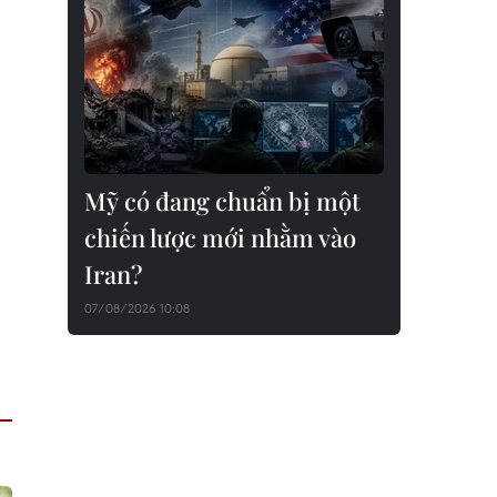
Mỹ có đang chuẩn bị một
chiến lược mới nhằm vào
Iran?
07/08/2026 10:08