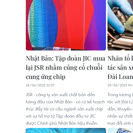
Nhật Bản: Tập đoàn JIC mua
Nhân tố 
lại JSR nhằm củng cố chuỗi
tác sản 
cung ứng chip
Đài Loa
26/06/2023 23:07
29/06/2023 04:
JSR - công ty sản xuất chất bán dẫn
Trong tương 
hàng đầu của Nhật Bản - có có kế hoạch
tác với Đài L
thúc đẩy tái cơ cấu ngành sản xuất chip
dẫn, khuyến n
với sự hỗ trợ từ Tập đoàn đầu tư JIC
nhân sự chất
được Chính phủ Nhật Bản hậu thuẫn.
trao đổi sinh 