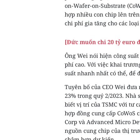
on-Wafer-on-Substrate (CoW
hợp nhiều con chip lên trên
chi phí gia tăng cho các lo
[Đức muốn chi 20 tỷ euro đ
Ông Wei nói hiện công suất
phí cao. Với việc khai trư
suất nhanh nhất có thể, để 
Tuyên bố của CEO Wei đưa 
23% trong quý 2/2023. Nhà s
biết vị trí của TSMC với tư 
hợp đồng cung cấp CoWoS ch
Corp và Advanced Micro Dev
nguồn cung chip của thị trư
chậm hơn dự kiến.