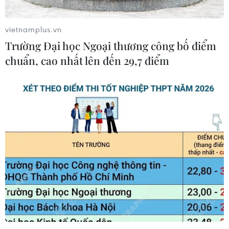
vietnamplus.vn
Trường Đại học Ngoại thương công bố điểm
TIN CÙNG CHUYÊN MỤC
chuẩn, cao nhất lên đến 29,7 điểm
Vietcombank Tower: Tiêu chuẩn ESG
và sức hút trung tâm tài chính
10/08/2026 07:47
Hàn Quốc: GS25 chọn trang trại
chuối tại Việt Nam làm nguồn cung
riêng
10/08/2026 04:53
Thêm dư địa dòng tiền cho doanh