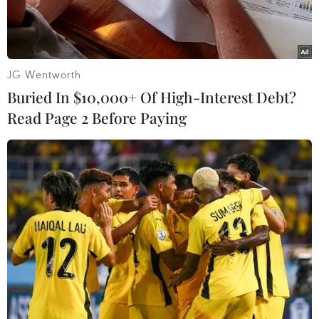
Xuân năm 2022.
JG Wentworth
Buried In $10,000+ Of High-Interest Debt?
Read Page 2 Before Paying
"Đại gia" công nghệ Mỹ đã và đang tăng cường các dịch vụ tài
chính công nghệ (fintech). (Ảnh: AFP/TTXVN)
Apple Inc sắp giới thiệu một tính năng mới cho
phép các doanh nghiệp chấp nhận thẻ tín dụng