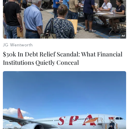
JG Wentworth
$30k In Debt Relief Scandal: What Financial
Institutions Quietly Conceal
Apple là doanh nghiệp Mỹ đầu tiên có giá
trị vốn hóa 3.000 tỷ USD
04/01/2022 00:44
Trong phiên giao dịch đầu tiên của Năm mới 2022,
Apple đã vượt ngưỡng kỷ lục vào lúc 18h45 theo giờ
GMT, đạt 182,88 USD/cổ phiếu, giá trị vốn hóa vượt mốc
3.000 tỷ USD trước khi giảm nhẹ.