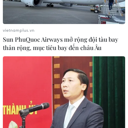
vietnamplus.vn
Sun PhuQuoc Airways mở rộng đội tàu bay
thân rộng, mục tiêu bay đến châu Âu
Apple vươn lên dẫn đầu thị trường điện
thoại thông minh Trung Quốc
27/01/2022 09:08
Doanh số tăng nhanh trong quý 4/2021 đã giúp iPhone