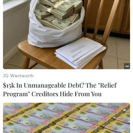
Theo dõi VietnamPlus
TIN LIÊN QUAN
JG Wentworth
$15k In Unmanageable Debt? The "Relief
Program" Creditors Hide From You