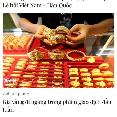
Lễ hội Việt Nam - Hàn Quốc
CƠ QUAN CHỦ QUẢN: THÔNG TẤN XÃ VIỆT NAM
Tổng Biên tập: TRẦN TIẾN DUẨN
Phó Tổng Biên tập: NGUYỄN THỊ TÁM, KHÚC THANH
THỦY
Sở hữu trí tuệ
Quy định sử dụng
RSS
Hỗ trợ
vietnamplus.vn
Ngôn ngữ
TTXVN
Giá vàng đi ngang trong phiên giao dịch đầu
Dịch vụ tin
Quảng cáo
tuần
Liên hệ