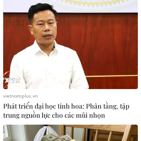
(TTXVN/Vietnam+)
vietnamplus.vn
Phát triển đại học tinh hoa: Phân tầng, tập
trung nguồn lực cho các mũi nhọn
#Apple
#iPhone
#fintech
#dịch vụ tài chính công nghệ
#Goldman Sachs
#thẻ tín dụng
Mỹ