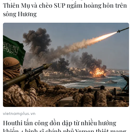
Thiên Mụ và chèo SUP ngắm hoàng hôn trên
sông Hương
Apple dự kiến ra mắt mẫu iPhone 5G giá
rẻ vào tháng Ba tới
05/02/2022 14:22
Mẫu iPhone mới sẽ là bản cập nhật đầu tiên cho mẫu
iPhone SE trong hai năm qua và sẽ có khả năng hỗ trợ
mạng 5G, cùng với cải tiến về camera chụp ảnh và một
bộ vi xử lý nhanh hơn.
vietnamplus.vn
Houthi tấn công dồn dập từ nhiều hướng
khiến 4 binh sĩ chính phủ Yemen thiệt mạng