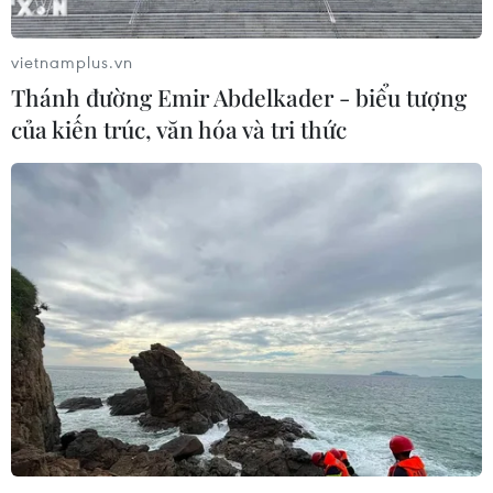
vietnamplus.vn
Thánh đường Emir Abdelkader - biểu tượng
của kiến trúc, văn hóa và tri thức
Do sự cố tiền gửi, lợi nhuận trước thuế
2018 của Eximbank giảm mạnh
13/04/2019 09:06
Năm 2019, Eximbank đặt mục tiêu lợi nhuận trước thuế
đạt 1.077 tỷ đồng, tăng 30% và tổng tài sản lên mức