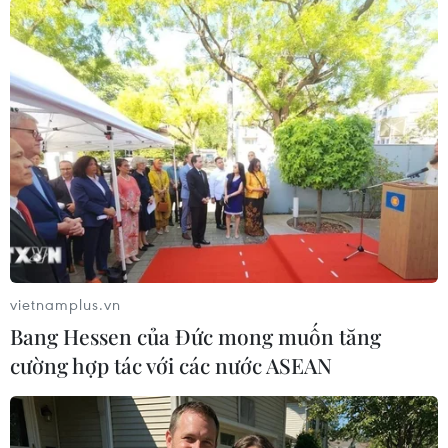
#Eximbank
#Đại hội đồng cổ đông
#Cổ đông
vietnamplus.vn
#Ngân hàng thương mại cổ phần
#Hội đồng quản trị
Bang Hessen của Đức mong muốn tăng
cường hợp tác với các nước ASEAN
Theo dõi VietnamPlus