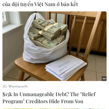
quả trên, Đại hội đồng cổ đông lần 2 của
của đội tuyển Việt Nam ở bán kết
Eximbank đã không thể tiến hành. Ban chủ tọa
cho biết hội nghị sẽ tiếp tục tổ chức vào thời
điểm thích hợp.
Trước đó, vào ngày 26/4, Eximbank đã phải
hoãn đại hội cổ đông do có sự tranh chấp giữa
các cổ đông, dẫn đến không đủ số lượng cổ
đông tham dự.
Sau đó, ngày 11/5, Eximbank thông báo sẽ triệu
tập đại hội cổ đông vào ngày 26/5, nhưng lại
tiếp tục hoãn đến ngày hôm nay (21/6)./.
JG Wentworth
(TTXVN/Vietnam+)
$15k In Unmanageable Debt? The "Relief
Program" Creditors Hide From You