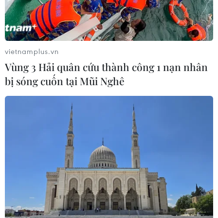
vietnamplus.vn
Vùng 3 Hải quân cứu thành công 1 nạn nhân
bị sóng cuốn tại Mũi Nghê
Bà Lương Thị Cẩm Tú được bầu làm Chủ
tịch Hội đồng quản trị Eximbank
22/03/2019 13:18
Để đi đến quyết định bổ nhiệm bà Lương Thị Cẩm Tú,
Eximbank đã thực hiện quá trình đánh giá, sàng lọc các
ứng viên một cách công khai, chuyên nghiệp theo các
chuẩn mực quốc tế.