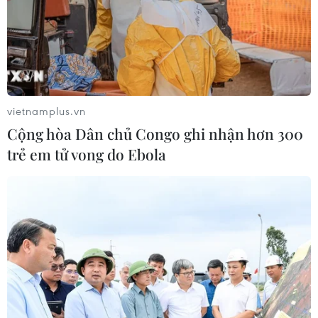
vietnamplus.vn
Cộng hòa Dân chủ Congo ghi nhận hơn 300
trẻ em tử vong do Ebola
TIN CÙNG CHUYÊN MỤC
Việt Nam là điểm đến hấp dẫn với
doanh nghiệp bán dẫn hàng đầu của
Mỹ