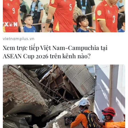
vietnamplus.vn
Xem trực tiếp Việt Nam-Campuchia tại
ASEAN Cup 2026 trên kênh nào?
Doanh nghiệp Việt Nam tại Anh ủng hộ
hơn 2 tỷ đồng chống COVID-19
16/09/2021 13:45
Các doanh nghiệp Việt Nam tại Anh đã quyên góp ủng
hộ công tác phòng chống dịch COVID-19 tại Việt Nam
với tổng số tiền 1 tỷ đồng và hơn 36.000 bảng Anh