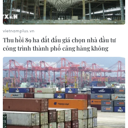
25/07/2026 13:21
Trại Hè Việt Nam: Kết nối cộng đồng
người Việt Nam ở nước ngoài với quê
vietnamplus.vn
hương
Thu hồi 89 ha đất đấu giá chọn nhà đầu tư
24/07/2026 15:01
công trình thành phố cảng hàng không
Ra mắt Mạng lưới Tri thức Việt Nam
đầu tiên tại New Zealand
24/07/2026 00:15
Trại hè Việt Nam 2026: Trải nghiệm
thú vị, gắn kết cội nguồn
23/07/2026 12:53