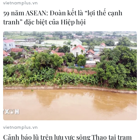
vietnamplus.vn
Khánh thành chùa Hoa Nghiêm tại
59 năm ASEAN: Đoàn kết là “lợi thế cạnh
Đông Bắc Thái Lan, gìn giữ bản sắc
tranh” đặc biệt của Hiệp hội
văn hóa Việt
21/07/2026 22:44
Lưu học sinh Việt Nam tại Thái Lan
về nguồn theo dấu chân Bác Hồ
20/07/2026 15:46
Xem thêm
vietnamplus.vn
Cảnh báo lũ trên lưu vực sông Thao tại trạm