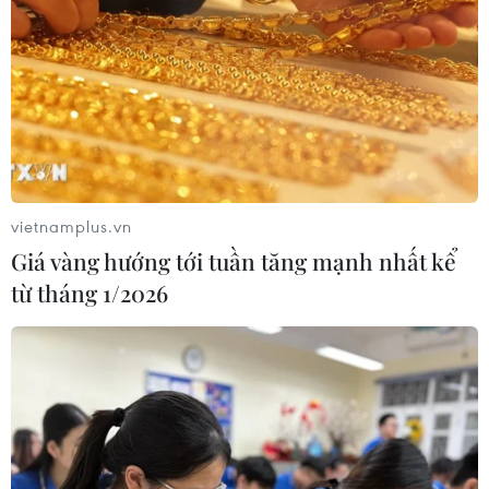
thương vong
28/07/2026 22:51
Động đất tại Nhật Bản: Cộng đồng
người Việt vẫn an toàn
28/07/2026 13:49
vietnamplus.vn
Giá vàng hướng tới tuần tăng mạnh nhất kể
Cộng đồng người Việt tại Campuchia
từ tháng 1/2026
thành kính tri ân các anh hùng liệt sỹ
27/07/2026 08:04
Kiều bào tại Đức tổ chức Lễ cầu siêu,
tri ân các Anh hùng liệt sỹ