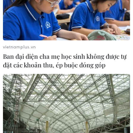
26/07/2026 22:53
Thêm mái nhà chung kết nối cộng
đồng người Việt Nam tại Hàn Quốc
26/07/2026 14:59
vietnamplus.vn
Ban đại diện cha mẹ học sinh không được tự
đặt các khoản thu, ép buộc đóng góp
Diễn đàn tại Nhật Bản chia sẻ tư duy
đầu tư dài hạn cho người Việt trẻ
25/07/2026 13:59
Giữ lửa văn hóa Việt và lan tỏa tinh
thần "tương thân tương ái" tại Nhật
Bản