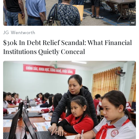
JG Wentworth
$30k In Debt Relief Scandal: What Financial
Institutions Quietly Conceal
Đại diện Đại sứ quán Việt Nam trao quà cho đồng bào người
Chăm Việt Nam tại Perak, Malaysia. (Ảnh: Hà Ngọc/Vietnam+)
Ngày 17/9, Đại sứ quán Việt Nam tại Malaysia
đã đến thăm và trao hơn 100 phần quà cho các
hộ gia đình người Chăm Việt Nam ở Teluk Intan