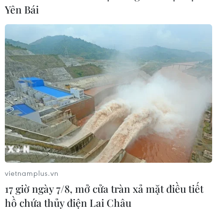
Yên Bái
CƠ QUAN CHỦ QUẢN: THÔNG TẤN XÃ VIỆT NAM
Tổng Biên tập: TRẦN TIẾN DUẨN
Phó Tổng Biên tập: NGUYỄN THỊ TÁM, KHÚC THANH
THỦY
Sở hữu trí tuệ
Quy định sử dụng
RSS
Hỗ trợ
Ngôn ngữ
TTXVN
Dịch vụ tin
Quảng cáo
Liên hệ
vietnamplus.vn
17 giờ ngày 7/8, mở cửa tràn xả mặt điều tiết
hồ chứa thủy điện Lai Châu
Giấy phép số: 1374/GP-BTTTT do Bộ Thông tin và Truyền thông