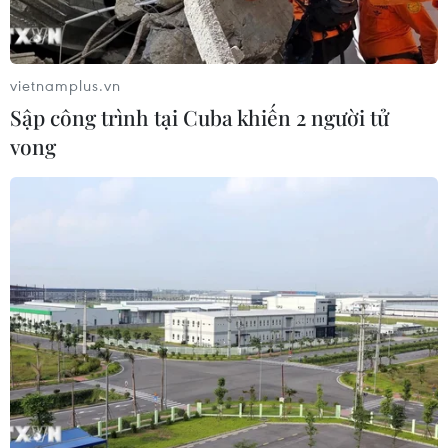
(khoảng 1,15 tỷ đồng).
vietnamplus.vn
Sập công trình tại Cuba khiến 2 người tử
vong
Tổng Lãnh sự quán Việt Nam tại Fukuoka
quyên góp cho Quỹ Vaccine