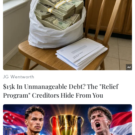
Theo dõi VietnamPlus
TIN LIÊN QUAN
JG Wentworth
$15k In Unmanageable Debt? The "Relief
Program" Creditors Hide From You