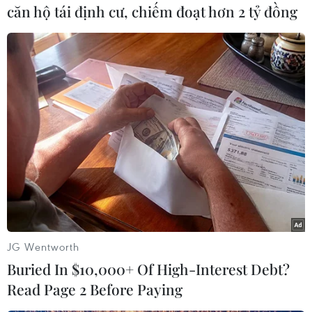
căn hộ tái định cư, chiếm đoạt hơn 2 tỷ đồng
“Cửa thang máy đóng im ỉm, không vận hành,
trong khi không hề có người nào bên trong.
Như thế, nghĩa là thang máy vẫn chưa vận hành
bình thường như phía Constrexim khẳng định,”
anh Tuấn Anh gay gắt.
Anh Tuấn (phòng 805) thậm chí còn cho biết
thêm, rất nhiều hộ gia đình trú tại CT3 đang mất
niềm tin vào sự vận hành trơn tru của hệ thống
thang máy. Hàng ngày, không hiếm người vẫn
“còng lưng” cuốc bộ cả mấy tầng để lên nhà
mình… cho an toàn.
JG Wentworth
Buried In $10,000+ Of High-Interest Debt?
“Bản thân chị em phụ nữ và các cháu nhỏ,
Read Page 2 Before Paying
nhiều người không dám vào thang máy một