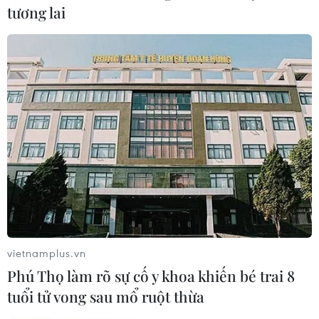
tương lai
#CT3
#Dân cư
#Bức xúc
#Constrexim
#Hứa suông
#Dịch vụ
Theo dõi VietnamPlus
vietnamplus.vn
Phú Thọ làm rõ sự cố y khoa khiến bé trai 8
TIN CÙNG CHUYÊN MỤC
tuổi tử vong sau mổ ruột thừa