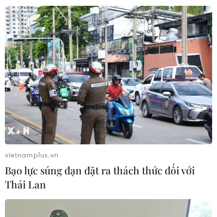
trường bất động sản lành mạnh, bền
vững
05/08/2026 09:21
Bộ Nông nghiệp và Môi trường đề
xuất lùi hạn hoàn thiện cơ sở dữ liệu
đất đai
05/08/2026 08:43
Bộ Dân tộc và Tôn giáo còn nhiều
diện tích trụ sở vượt định mức
vietnamplus.vn
04/08/2026 13:47
Bạo lực súng đạn đặt ra thách thức đối với
Thái Lan
Kết luận thanh tra chuyên đề cơ sở
nhà, đất dôi dư sau sắp xếp tại Bộ