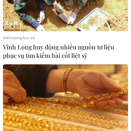
Đồng chí Lê Quang Đạo - nhà lãnh
đạo tài năng của Đảng và cách mạng
Việt Nam
vietnamplus.vn
07/08/2026 09:49
Vĩnh Long huy động nhiều nguồn tư liệu
phục vụ tìm kiếm hài cốt liệt sỹ
Tháo gỡ dứt điểm vướng mắc hiện
hữu dự án Nhà máy điện hạt nhân
Ninh Thuận
07/08/2026 09:27
Lún, nứt cục bộ tại Quảng trường lớn
nhất Tây Nguyên “đã được tính toán
trước”
07/08/2026 09:27