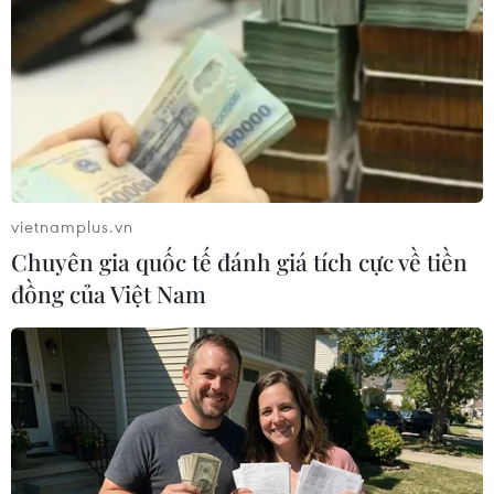
Việt
Tổng Bí thư Lê Duẩn: Nhà lãnh đạo chiến lược,
nhà tư duy lớn của cách mạng
Vang mãi chiến công của nữ Anh hùng lực
lượng vũ trang nhân dân Ngô Thị Tuyển
vietnamplus.vn
Chuyên gia quốc tế đánh giá tích cực về tiền
đồng của Việt Nam
TIN LIÊN QUAN