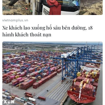
ương Hội Kỷ lục gia Việt Nam công nhận là "Bệnh viện
lâu đời nhất Việt Nam."
vietnamplus.vn
Xe khách lao xuống hố sâu bên đường, 18
hành khách thoát nạn
Trang trọng Lễ kỷ niệm 120 năm Ngày
sinh Tổng bí thư Trần Phú