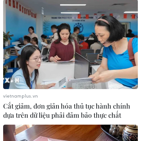
Phú tại Di tích Lịch sử quốc gia thành An Thổ.
(TTXVN/Vietnam+)
vietnamplus.vn
Cắt giảm, đơn giản hóa thủ tục hành chính
dựa trên dữ liệu phải đảm bảo thực chất
#Tổng Bí thư Trần Phú
#Tổng Bí thư đầu tiên của Đảng