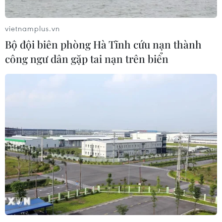
Khởi tố, truy nã 3 đối tượng hoạt
động nhằm lật đổ chính quyền nhân
vietnamplus.vn
dân
Bộ đội biên phòng Hà Tĩnh cứu nạn thành
07/08/2026 13:51
công ngư dân gặp tai nạn trên biển
Bộ đội biên phòng Hà Tĩnh cứu nạn
thành công ngư dân gặp tai nạn trên
biển
07/08/2026 13:38
Nứt núi, Thanh Hóa sơ tán khẩn cấp
nhiều hộ dân
07/08/2026 13:17