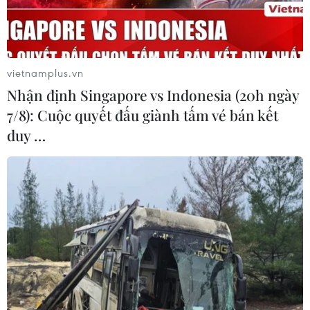
vietnamplus.vn
Nhận định Singapore vs Indonesia (20h ngày
7/8): Cuộc quyết đấu giành tấm vé bán kết
duy …
Hoàn thành giai đoạn 1 tu bổ nơi Tổng Bí
thư Trần Phú bị giam giữ và hy sinh
24/04/2024 06:29
Bệnh viện Chợ Quán xây dựng xong vào năm 1864,
được Tổ chức Kỷ lục Việt Nam, đơn vị trực thuộc Trung