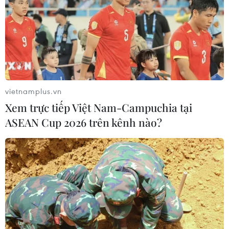
07/08/2026 10:19
Lào Cai: Đứt gãy 30m đường
tỉnh 161 sau mưa lớn, giao thông bị
chia cắt
07/08/2026 10:08
vietnamplus.vn
Xem trực tiếp Việt Nam-Campuchia tại
Đã xác định phương tiện khiến hàng
ASEAN Cup 2026 trên kênh nào?
loạt ôtô thủng lốp trên cao tốc Bắc-
Nam
07/08/2026 10:03
An Giang: Kịp thời hỗ trợ các hộ dân
bị cháy nhà tại xóm Chăm La Ma
07/08/2026 09:52