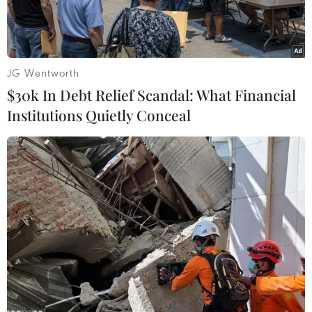
Ngôi nhà lưu niệm 90 phố Thợ Nhuộm.
JG Wentworth
$30k In Debt Relief Scandal: What Financial
Institutions Quietly Conceal
Bí thư Thành ủy Đinh Tiến Dũng và lãnh đạo thành phố dâng
hương kỷ niệm 120 năm ngày sinh đồng chí Trần Phú. (Ảnh:
Minh Ngọc/TTXVN)