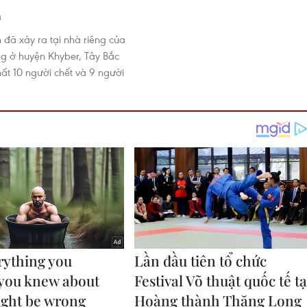
3
 đã xảy ra tại nhà riêng của
ng ở huyện Khyber, Tây Bắc
nhất 10 người chết và 9 người