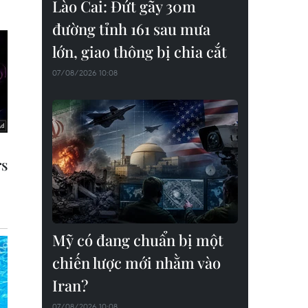
Lào Cai: Đứt gãy 30m
đường tỉnh 161 sau mưa
lớn, giao thông bị chia cắt
07/08/2026 10:08
Mỹ có đang chuẩn bị một
chiến lược mới nhằm vào
Iran?
07/08/2026 10:08