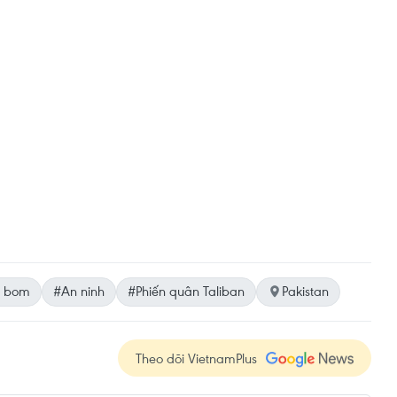
 bom
#An ninh
#Phiến quân Taliban
Pakistan
Theo dõi VietnamPlus