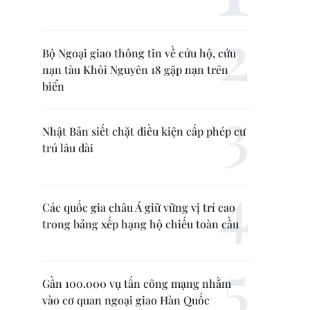
Bộ Ngoại giao thông tin về cứu hộ, cứu
nạn tàu Khôi Nguyên 18 gặp nạn trên
biển
Nhật Bản siết chặt điều kiện cấp phép cư
trú lâu dài
Các quốc gia châu Á giữ vững vị trí cao
trong bảng xếp hạng hộ chiếu toàn cầu
Gần 100.000 vụ tấn công mạng nhằm
vào cơ quan ngoại giao Hàn Quốc