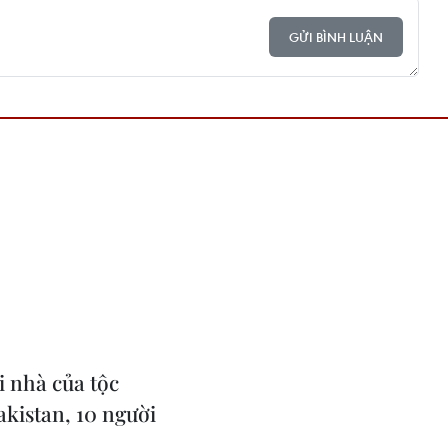
GỬI BÌNH LUẬN
i nhà của tộc
akistan, 10 người