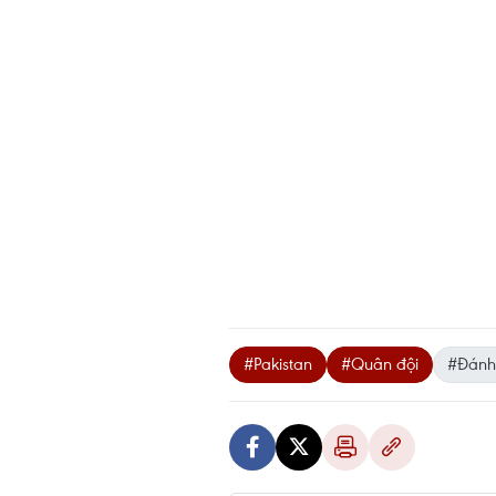
#Pakistan
#Quân đội
#Đánh