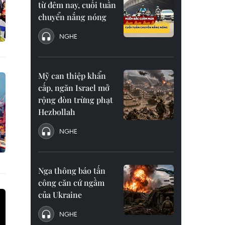
từ đêm nay, cuối tuần
chuyển nắng nóng
NGHE
Mỹ can thiệp khẩn
cấp, ngăn Israel mở
rộng đòn trừng phạt
Hezbollah
NGHE
Nga thông báo tấn
công căn cứ ngầm
của Ukraine
NGHE