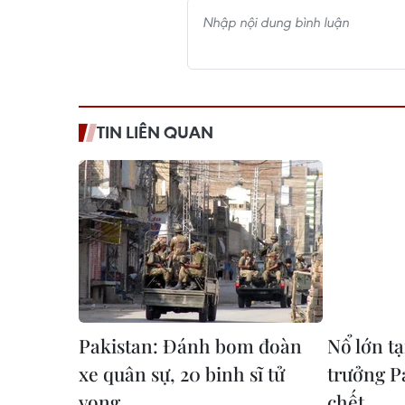
TIN LIÊN QUAN
Pakistan: Đánh bom đoàn
Nổ lớn tạ
xe quân sự, 20 binh sĩ tử
trưởng P
vong
chết