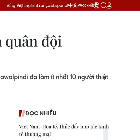
Tiếng Việt
English
Français
Español
中文
Русский
h quân đội
walpindi đã làm ít nhất 10 người thiệt
ĐỌC NHIỀU
Việt Nam-Hoa Kỳ thúc đẩy hợp tác kinh
tế thương mại