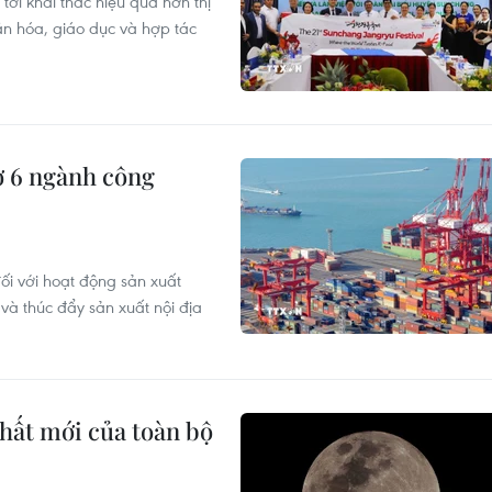
ới khai thác hiệu quả hơn thị
n hóa, giáo dục và hợp tác
ợ 6 ngành công
ối với hoạt động sản xuất
à thúc đẩy sản xuất nội địa
hất mới của toàn bộ