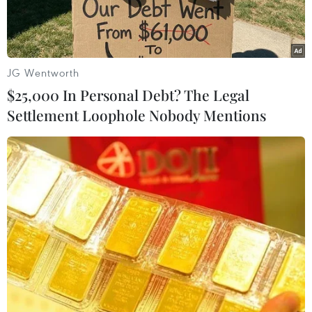
huy động vốn ở 14%, nhiều ngân hàng nhỏ
đang "lách" quy định này bằng cách đẩy lãi suất
không kỳ hạn lên 8-9%, thậm chí là 12% đối với
những khoản tiền gửi bằng đồng Việt Nam, để
JG Wentworth
giữ chân khách hàng.
$25,000 In Personal Debt? The Legal
Settlement Loophole Nobody Mentions
Theo các chuyên gia, việc tăng mạnh lãi suất
không kỳ hạn như vậy có thể sẽ dẫn tới rủi ro về
thanh khoản cho chính các ngân hàng.
Chạy đua nâng lãi suất không kỳ hạn
Ngân hàng Thương mại Cổ phần Á châu (ACB)
vừa tăng mạnh lãi suất VND không kỳ hạn ở sản
phẩm tiền gửi đầu tư trực tuyến, mức cao nhất
lên đến 9,6%/năm.