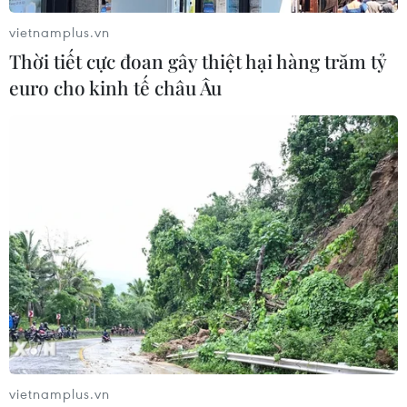
vietnamplus.vn
Thời tiết cực đoan gây thiệt hại hàng trăm tỷ
euro cho kinh tế châu Âu
#Lãi suất
#Không kỳ hạn
#Thanh khoản
#Rủi ro
Áo
Theo dõi VietnamPlus
vietnamplus.vn
TIN CÙNG CHUYÊN MỤC