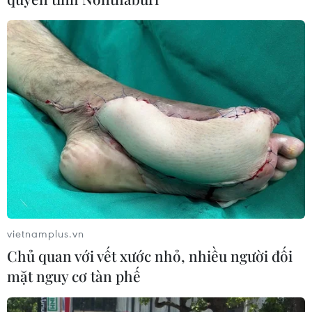
Ngành Hải quan đẩy mạnh cải cách
thể chế và hiện đại hóa công tác
quản lý
05/08/2026 12:35
Ngân hàng trước làn sóng AI: Dữ liệu
là đòn bẩy, quản trị là chìa khóa
05/08/2026 09:25
Xem thêm
vietnamplus.vn
Chủ quan với vết xước nhỏ, nhiều người đối
mặt nguy cơ tàn phế