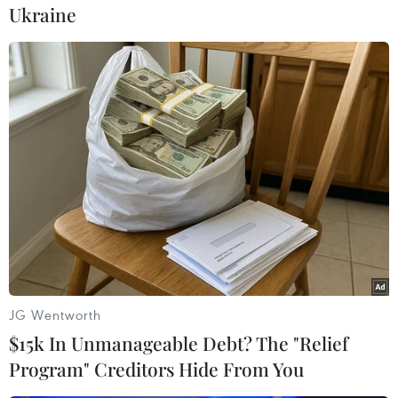
khách hàng rút tiền trước hạn thì chỉ được
Ukraine
hưởng lãi suất không kỳ hạn (từ 3%-3,6%). Điều
này khiến các ngân hàng rất khó giữ chân
khách hàng nếu không tăng lãi suất không kỳ
hạn.
Một nguyên nhân nữa khiến nhiều ngân hàng
tăng lãi suất không kỳ hạn lên cao là, lâu nay
những ngân hàng nhỏ chủ yếu sống bằng hoạt
động tín dụng, trong đó cho vay phi sản xuất
góp phần đáng kể. Việc giảm tín dụng phi sản
xuất theo yêu cầu của Ngân hàng Nhà nước đã
tác động mạnh đến nguồn thu của các ngân
JG Wentworth
hàng này.
$15k In Unmanageable Debt? The "Relief
Program" Creditors Hide From You
Với việc các ngân hàng thương mại tăng lãi suất