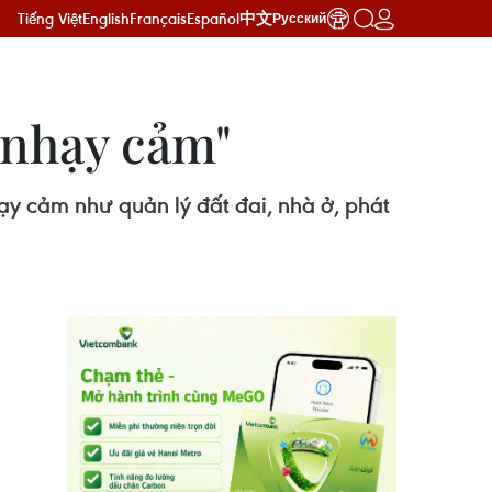
Tiếng Việt
English
Français
Español
中文
Русский
"nhạy cảm"
ạy cảm như quản lý đất đai, nhà ở, phát