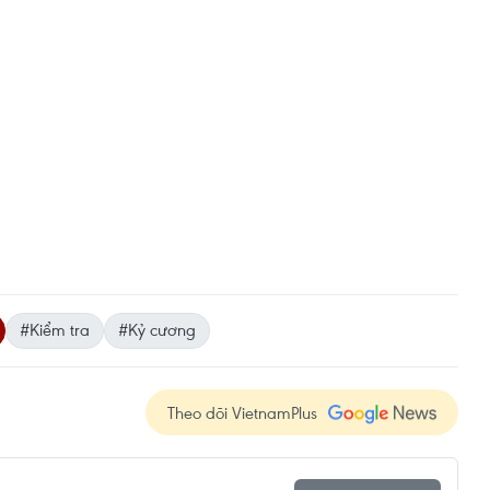
#Kiểm tra
#Kỷ cương
Theo dõi VietnamPlus