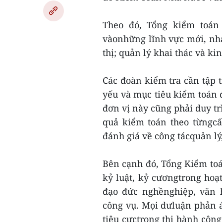
Theo đó, Tổng kiểm toán
vàonhững lĩnh vực mới, nhạ
thị; quản lý khai thác và k
Các đoàn kiểm tra cần tập t
yếu và mục tiêu kiểm toán
đơn vị này cũng phải duy tr
quả kiểm toán theo từngcấ
đánh giá về công tácquản lý
Bên cạnh đó, Tổng Kiểm to
kỷ luật, kỷ cươngtrong hoạt
đạo đức nghềnghiệp, văn 
công vụ. Mọi dưluận phản á
tiêu cựctrong thi hành côn