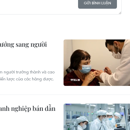
GỬI BÌNH LUẬN
hướng sang người
óm người trưởng thành và cao
hiến lược của các hãng dược.
oanh nghiệp bán dẫn