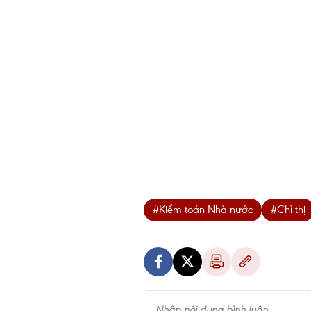
#Kiểm toán Nhà nước
#Chỉ thị