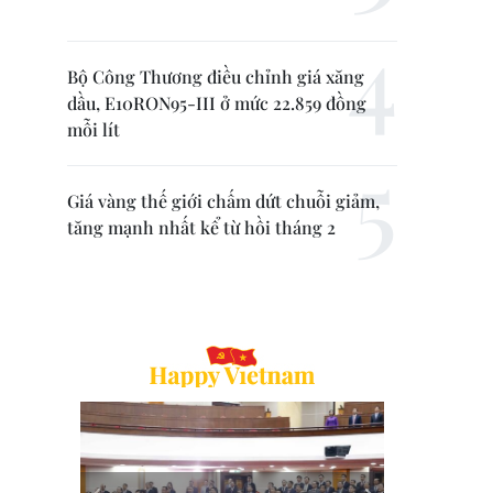
Bộ Công Thương điều chỉnh giá xăng
dầu, E10RON95-III ở mức 22.859 đồng
mỗi lít
Giá vàng thế giới chấm dứt chuỗi giảm,
tăng mạnh nhất kể từ hồi tháng 2