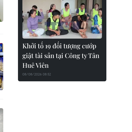
Khởi tố 19 đối tượng cướp
giật tài sản tại Công ty Tân
Huê Viên
08/08/2026 08:52