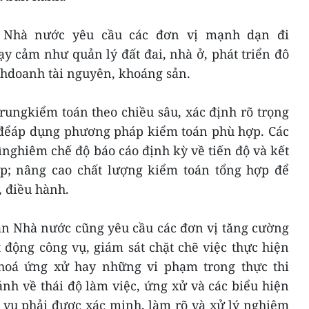
 Nhà nước yêu cầu các đơn vị mạnh dạn đi
y cảm như quản lý đất đai, nhà ở, phát triển đô
inhdoanh tài nguyên, khoáng sản.
rungkiểm toán theo chiều sâu, xác định rõ trọng
 đểáp dụng phương pháp kiểm toán phù hợp. Các
ìnghiêm chế độ báo cáo định kỳ về tiến độ và kết
p; nâng cao chất lượng kiểm toán tổng hợp để
, điều hành.
án Nhà nước cũng yêu cầu các đơn vị tăng cường
 động công vụ, giám sát chặt chẽ việc thực hiện
hoá ứng xử hay những vi phạm trong thực thi
nh về thái độ làm việc, ứng xử và các biểu hiện
g vụ phải được xác minh, làm rõ và xử lý nghiêm