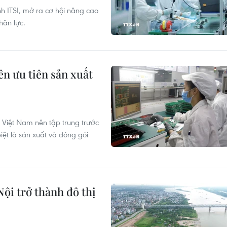
nh ITSI, mở ra cơ hội nâng cao
hân lực.
n ưu tiên sản xuất
, Việt Nam nên tập trung trước
iệt là sản xuất và đóng gói
ội trở thành đô thị