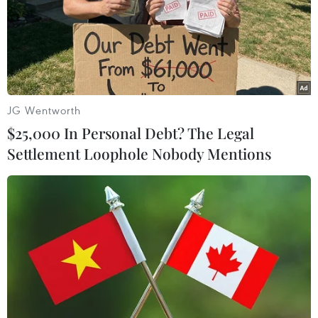
JG Wentworth
$25,000 In Personal Debt? The Legal
Settlement Loophole Nobody Mentions
Bộ TN-MT đề nghị Chủ tịch các tỉnh,
thành phố đôn đốc kiểm kê đất đai
03/09/2020 01:34
Theo Bộ Tài nguyên và Môi trường, tính đến cuối tháng
8/2020, cả nước mới chỉ có 14/63 tỉnh, thành phố hoàn
thành và gửi hồ sơ báo cáo kết quả kiểm kê lập bản đồ
hiện trạng sử dụng đất năm 2019.