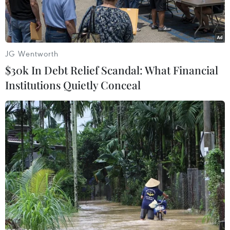
JG Wentworth
$30k In Debt Relief Scandal: What Financial
Institutions Quietly Conceal
Ảnh minh họa. (Nguồn: TTXVN)
Phó Thủ tướng Trịnh Đình Dũng đã yêu cầu Bộ
Tài nguyên và Môi trường căn cứ tình hình thực
tế, chủ động đẩy nhanh tiến độ hoàn thành Đề
án “Kiểm kê đất đai, lập bản đồ hiện trạng sử
dụng đất năm 2019.”
Phó Thủ tướng yêu cầu công bố số liệu kiểm kê