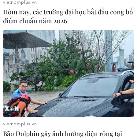
vietnamplus.vn
Quá hạn báo cáo kiểm kê đất đai, nhiều
Hôm nay, các trường đại học bắt đầu công bố
tỉnh vẫn ‘dẫm chân tại chỗ’
điểm chuẩn năm 2026
23/10/2020 03:42
Tính đến hết ngày 22/10/2020, cả nước mới chỉ có
43/63 tỉnh, thành phố hoàn thành công tác kiểm kê đất
đai và nộp kết quả, còn 20 địa phương chưa hoàn
thành, báo cáo về Bộ Tài nguyên và Môi trường.
vietnamplus.vn
Bão Dolphin gây ảnh hưởng diện rộng tại