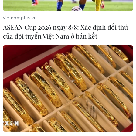
vietnamplus.vn
ASEAN Cup 2026 ngày 8/8: Xác định đối thủ
của đội tuyển Việt Nam ở bán kết
TIN CÙNG CHUYÊN MỤC
Kết luận thanh tra về cơ sở nhà, đất
dôi dư sau sắp xếp tại thành phố Hải
Phòng
08/08/2026 12:53
Hà Nội kiên quyết xử lý vi phạm tại
hồ Đồng Đò
08/08/2026 03:29