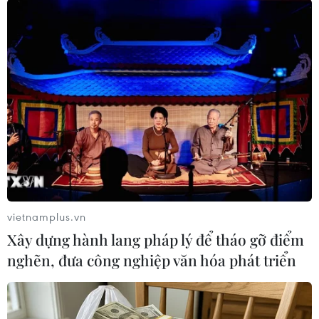
(TTXVN/Vietnam+)
vietnamplus.vn
Xây dựng hành lang pháp lý để tháo gỡ điểm
nghẽn, đưa công nghiệp văn hóa phát triển
#Phó Thủ tướng Trịnh Đình Dũng
#Bộ Tài nguyên và Môi trường
#Kiểm kê đất đai