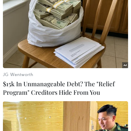
#Sử dụng đất
Theo dõi VietnamPlus
JG Wentworth
TIN LIÊN QUAN
$15k In Unmanageable Debt? The "Relief
Program" Creditors Hide From You