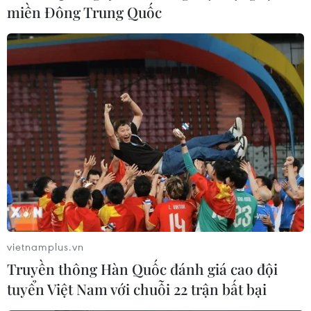
miền Đông Trung Quốc
Kiểm kê đất đai năm 2019: Vẫn còn 3 tỉnh
'chây ì' chưa hoàn thành
11/11/2020 02:46
Tính đến sáng 11/11, cả nước còn 3 tỉnh chưa hoàn
thành, gửi báo cáo, số liệu kiểm kê đất đai năm 2019 về
Bộ Tài nguyên và Môi trường để báo cáo Thủ tướng
Chính phủ là Nghệ An, Hà Tĩnh, Bến Tre.
vietnamplus.vn
Truyền thông Hàn Quốc đánh giá cao đội
tuyển Việt Nam với chuỗi 22 trận bất bại