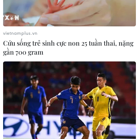
vietnamplus.vn
Cứu sống trẻ sinh cực non 25 tuần thai, nặng
gần 700 gram