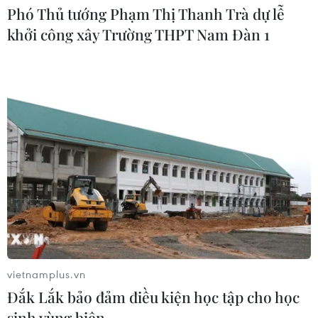
Phó Thủ tướng Phạm Thị Thanh Trà dự lễ
khởi công xây Trường THPT Nam Đàn 1
UBS bị phạt 125 triệu USD vì vi phạm
luật chống rửa tiền
04/08/2026 04:58
Lãi suất ngân hàng ngày 3/8: Ngân
hàng nào đang có lãi suất lên đến
10%?
04/08/2026 01:38
7 tháng năm 2026:
Tổng vốn đầu tư nước ngoài đăng ký
vietnamplus.vn
vào Việt Nam tăng 58%
Đắk Lắk bảo đảm điều kiện học tập cho học
03/08/2026 23:48
sinh vùng biên