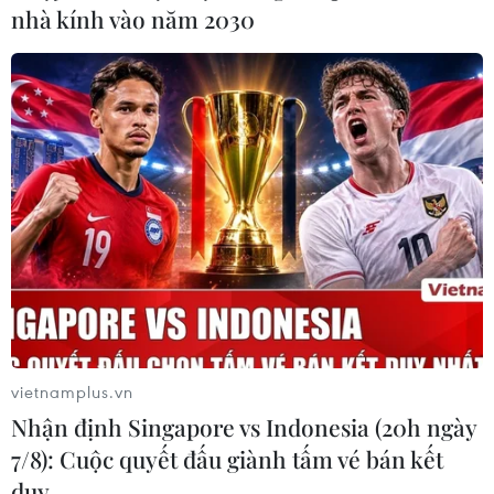
nhà kính vào năm 2030
Gửi tiết kiệm online tại VPBank khách
hàng có cơ hội trúng 1 tỷ đồng
02/11/2016 03:58
Khách hàng gửi tiền tiết kiệm trực tuyến tại VPBank
khách hàng sẽ có cơ hội nhận được giải thưởng đặc
biệt trị giá lên đến 1 tỷ đồng.
vietnamplus.vn
Nhận định Singapore vs Indonesia (20h ngày
7/8): Cuộc quyết đấu giành tấm vé bán kết
duy …