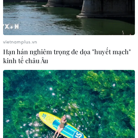
vietnamplus.vn
Hạn hán nghiêm trọng đe dọa "huyết mạch"
kinh tế châu Âu