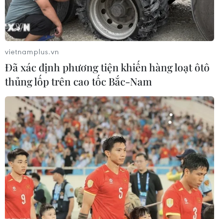
TIN LIÊN QUAN
vietnamplus.vn
Đã xác định phương tiện khiến hàng loạt ôtô
thủng lốp trên cao tốc Bắc-Nam
VIB ứng dụng công nghệ số nhằm tăng
trải nghiệm người tiêu dùng