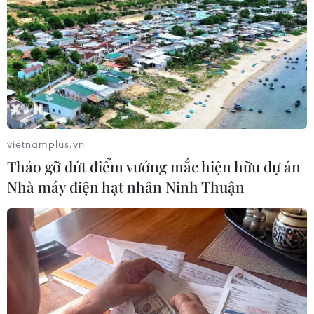
Play
Video
Ông Nguyễn Đức Vinh, Tổng Giám đốc VPBank
chia sẻ về việc hợp tác với Timo
vietnamplus.vn
Tháo gỡ dứt điểm vướng mắc hiện hữu dự án
(Vietnam+)
Nhà máy điện hạt nhân Ninh Thuận