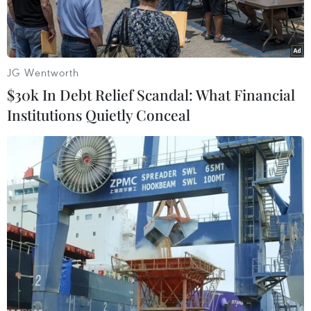
JG Wentworth
$30k In Debt Relief Scandal: What Financial
Institutions Quietly Conceal
Ảnh minh họa. (Nguồn: Timo)
Dịch vụ ngân hàng số Timo đã chính thức ra
mắt tại Hà Nội từ ngày 19/11 Timo Hangout tọa
lạc tại số 17 Ngô Quyền, quận Hoàn Kiếm.
Timo là sản phẩm ra đời từ sự kết hợp giữa