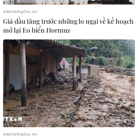
vietnamplus.vn
Giá dầu tăng trước những lo ngại về kế hoạch
mở lại Eo biển Hormuz
TIN CÙNG CHUYÊN MỤC
Tháo gỡ dứt điểm vướng mắc hiện
hữu dự án Nhà máy điện hạt nhân
Ninh Thuận
07/08/2026 09:27
Masterise Homes đồng hành cùng
khách hàng trên toàn quốc với giải
pháp tài chính ưu việt
vietnamplus.vn