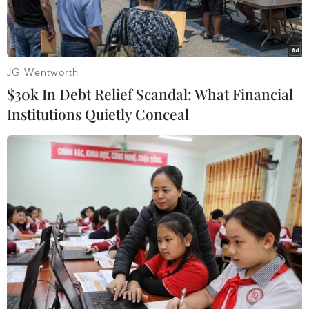
JG Wentworth
$30k In Debt Relief Scandal: What Financial
Institutions Quietly Conceal
Các đại biểu tham dự hội thảo. (Nguồn: BIDV)
Ngày 12/5, tại Hà Nội, Ngân hàng Thương mại
Cổ phần Đầu tư và Phát triển Việt Nam (BIDV)
đã tổ chức Hội thảo quốc tế với chủ đề “Hiệp
định đối tác xuyên Thái Bình Dương (TPP)-Cơ