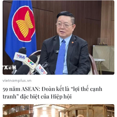
04/08/2026 02:48
Amazon lần đầu tiên đạt mức vốn
hóa 3.000 tỷ USD nhờ làn sóng lạc
quan mới về AI
03/08/2026 14:35
MB chuẩn bị trả cổ tức cho cổ đông
15%, nâng vốn điều lệ lên 100.000 tỷ
đồng
vietnamplus.vn
03/08/2026 13:47
59 năm ASEAN: Đoàn kết là “lợi thế cạnh
tranh” đặc biệt của Hiệp hội
TotalEnergies thâu tóm một phần
mảng năng lượng tái tạo của Shell
03/08/2026 10:33