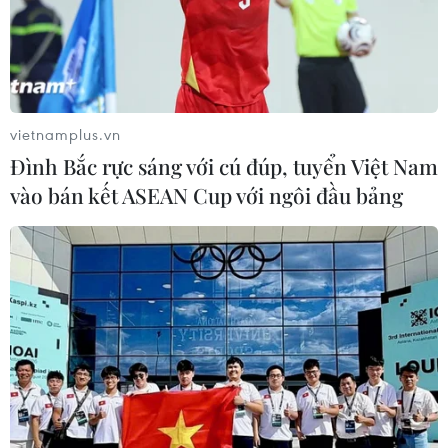
vietnamplus.vn
Đình Bắc rực sáng với cú đúp, tuyển Việt Nam
vào bán kết ASEAN Cup với ngôi đầu bảng
Với TPP, doanh nghiệp Việt phải cạnh
tranh bằng chất lượng hàng hóa
15/04/2016 09:02
Tham gia TPP, doanh nghiệp Việt Nam phải nỗ lực