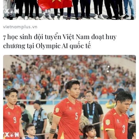
chuyển mình, thay đổi để đáp ứng những quy định
ngày càng cao của thị trường xuất kh​ẩu như an toàn vệ
sinh thực phẩm, truy xuất nguồn gốc hàng hóa...
vietnamplus.vn
7 học sinh đội tuyển Việt Nam đoạt huy
chương tại Olympic AI quốc tế
Gia nhập TPP - Cơ hội và thách thức với