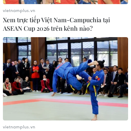
doanh nhân, lao động nữ
vietnamplus.vn
26/04/2016 12:19
Xem trực tiếp Việt Nam-Campuchia tại
Theo Chủ tịch Hội Liên hiệp Phụ nữ Việt Nam, đến thời
ASEAN Cup 2026 trên kênh nào?
điểm hiện nay, số doanh nghiệp do nữ làm chủ mới chỉ
đạt khoảng 25% và chủ yếu hoạt động với quy mô nhỏ.
vietnamplus.vn