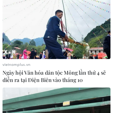
Xây dựng năng lực cạnh tranh cho nông
dân khi tham gia TPP
vietnamplus.vn
12/05/2016 08:40
Ngày hội Văn hóa dân tộc Mông lần thứ 4 sẽ
Theo FAO, Việt Nam cần tăng thể chế, xây dựng năng
diễn ra tại Điện Biên vào tháng 10
lực cạnh tranh cho người nông dân trong quá trình hội
nhập, nhất là với hiệp định TPP.