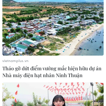
Meta tung công cụ AI lập trình tự
động cho nhà phát triển
06/08/2026 06:40
Doanh thu AI của Microsoft phụ
thuộc phần lớn vào đối tác OpenAI
vietnamplus.vn
06/08/2026 06:31
Tháo gỡ dứt điểm vướng mắc hiện hữu dự án
Nhà máy điện hạt nhân Ninh Thuận
Tây Ninh: Tạo điều kiện hình thành
doanh nghiệp công nghệ chiến lược
06/08/2026 04:45