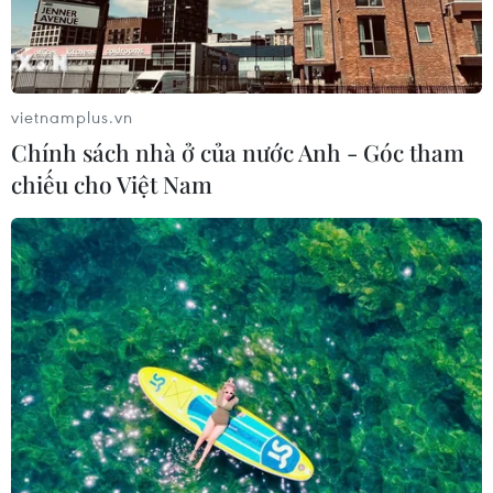
vietnamplus.vn
Chính sách nhà ở của nước Anh - Góc tham
chiếu cho Việt Nam