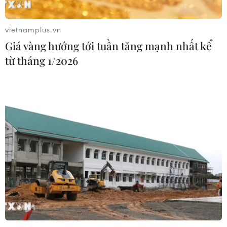
nhất châu Âu thu hẹp dự báo lợi
nhuận
vietnamplus.vn
05/08/2026 08:55
Giá vàng hướng tới tuần tăng mạnh nhất kể
từ tháng 1/2026
Lợi nhuận doanh nghiệp tăng tốc tạo
nền tảng cho thị trường chứng
khoán
05/08/2026 08:44
Công nghệ AI từ OPES gây ấn tượng
tại Vietnam Insurance Summit 2026
05/08/2026 08:10
Từ thương cảng Sài Gòn đến trung