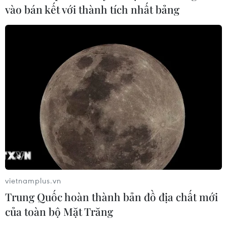
vào bán kết với thành tích nhất bảng
TIN CÙNG CHUYÊN MỤC
Naver và NVIDIA tăng tốc xây dựng
“Nhà máy AI,” hướng tới doanh thu
từ năm 2027
07/08/2026 13:01
vietnamplus.vn
Trung Quốc hoàn thành bản đồ địa chất mới
Sân chơi học đường giúp học sinh
của toàn bộ Mặt Trăng
rèn kỹ năng sống qua từng bước