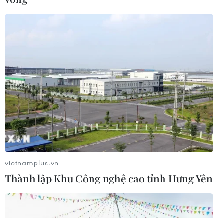
Mở rộng dịch vụ bao thanh toán để nâng
khả năng cạnh tranh
10/05/2016 04:45
Các doanh nghiệp vừa và nhỏ của Việt Nam cần được
làm quen với những công cụ tài trợ thương mại mới như
bao thanh toán để nâng cao khả năng cạnh tranh.
vietnamplus.vn
Thành lập Khu Công nghệ cao tỉnh Hưng Yên