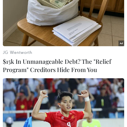
# Kinh doanh ngoại tệ
#Cơ chế phòng ngừa rủi ro
#TPP
#Định chế tài chính
#BIDV
#chấp nhận mạo hiểm
#Chuỗi giá trị
JG Wentworth
$15k In Unmanageable Debt? The "Relief
Program" Creditors Hide From You
Theo dõi VietnamPlus
TIN LIÊN QUAN