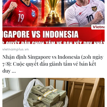
Play
Video
(Vietnam+)
vietnamplus.vn
Nhận định Singapore vs Indonesia (20h ngày
7/8): Cuộc quyết đấu giành tấm vé bán kết
duy …