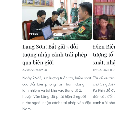
Lạng Sơn: Bắt giữ 3 đối
Điện Biên
tượng nhập cảnh trái phép
tượng tổ
qua biên giới
xuất, nh
27/03/2025 09:20
19/02/2025 11:0
Ngày 26/3, lực lượng tuần tra, kiểm soát
Tài xế xe ta
của Đồn Biên phòng Tân Thanh đang
chở 5 người 
làm nhiệm vụ tại khu vực Barie số 2,
Pa Phìn để đ
huyện Văn Lãng đã phát hiện 3 người
đón các đối 
nước ngoài nhập cảnh trái phép vào Việt
cảnh trái ph
Nam.