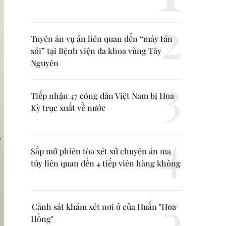
Tuyên án vụ án liên quan đến “máy tán
sỏi” tại Bệnh viện đa khoa vùng Tây
Nguyên
Tiếp nhận 47 công dân Việt Nam bị Hoa
Kỳ trục xuất về nước
Sắp mở phiên tòa xét xử chuyên án ma
túy liên quan đến 4 tiếp viên hàng không
Cảnh sát khám xét nơi ở của Huấn "Hoa
Hồng"