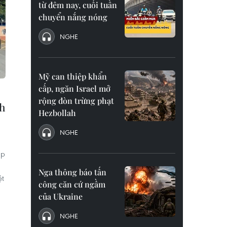
từ đêm nay, cuối tuần
chuyển nắng nóng
NGHE
Mỹ can thiệp khẩn
cấp, ngăn Israel mở
rộng đòn trừng phạt
nh
Hezbollah
NGHE
ập
Nga thông báo tấn
ệt
công căn cứ ngầm
của Ukraine
NGHE