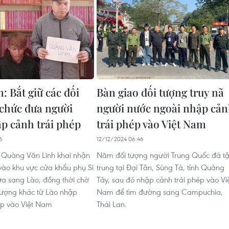
: Bắt giữ các đối
Bàn giao đối tượng truy nã
 chức đưa người
người nước ngoài nhập cả
ập cảnh trái phép
trái phép vào Việt Nam
6
12/12/2024 06:46
xi Quàng Văn Linh khai nhận
Năm đối tượng người Trung Quốc đã t
vào khu vực cửa khẩu phụ Si
trung tại Đại Tân, Sùng Tả, tỉnh Quảng
ưa sang Lào; đồng thời chờ
Tây, sau đó nhập cảnh trái phép vào Vi
tượng khác từ Lào nhập
Nam để tìm đường sang Campuchia,
ép vào Việt Nam
Thái Lan.