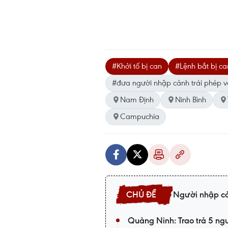
#Khởi tố bị can
#Lệnh bắt bị ca
#đưa người nhập cảnh trái phép 
Nam Định
Ninh Bình
Campuchia
Người nhập cả
Quảng Ninh: Trao trả 5 ngư