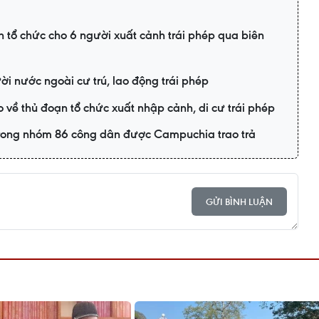
 tổ chức cho 6 người xuất cảnh trái phép qua biên
ời nước ngoài cư trú, lao động trái phép
về thủ đoạn tổ chức xuất nhập cảnh, di cư trái phép
 trong nhóm 86 công dân được Campuchia trao trả
GỬI BÌNH LUẬN