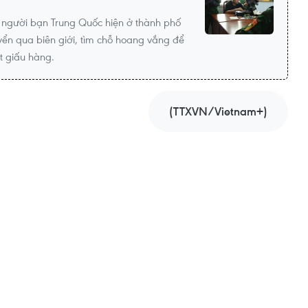
t người bạn Trung Quốc hiện ở thành phố
ển qua biên giới, tìm chỗ hoang vắng để
ất giấu hàng.
(TTXVN/Vietnam+)