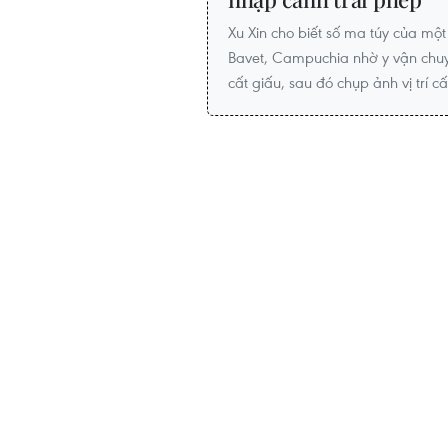
Xu Xin cho biết số ma túy của mộ
Bavet, Campuchia nhờ y vận chuy
cất giấu, sau đó chụp ảnh vị trí c