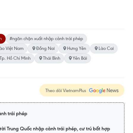
n
#ngăn chặn xuất nhập cảnh trái phép
vào Việt Nam
Đồng Nai
Hưng Yên
Lào Cai
Tp. Hồ Chí Minh
Thái Bình
Yên Bái
Theo dõi VietnamPlus
nh trái phép
ời Trung Quốc nhập cảnh trái phép, cư trú bất hợp