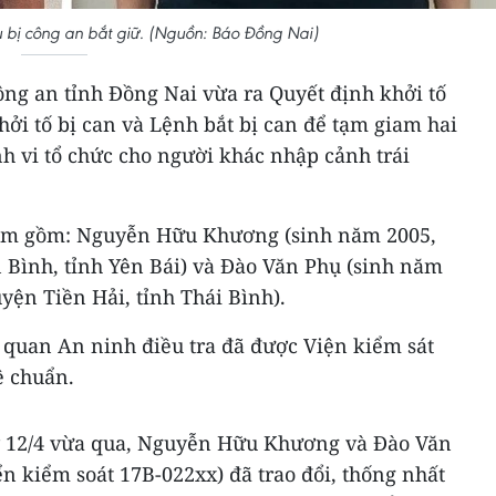
 bị công an bắt giữ. (Nguồn: Báo Đồng Nai)
ông an tỉnh Đồng Nai vừa ra Quyết định khởi tố
hởi tố bị can và Lệnh bắt bị can để tạm giam hai
nh vi tổ chức cho người khác nhập cảnh trái
giam gồm: Nguyễn Hữu Khương (sinh năm 2005,
 Bình, tỉnh Yên Bái) và Đào Văn Phụ (sinh năm
ện Tiền Hải, tỉnh Thái Bình).
 quan An ninh điều tra đã được Viện kiểm sát
ê chuẩn.
ày 12/4 vừa qua, Nguyễn Hữu Khương và Đào Văn
ển kiểm soát 17B-022xx) đã trao đổi, thống nhất