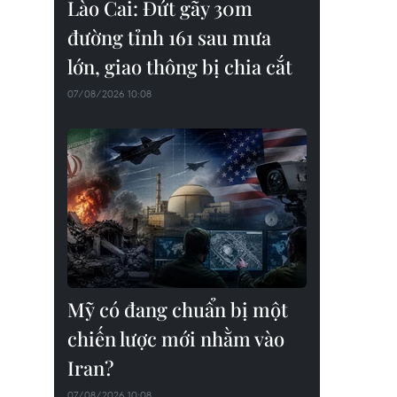
Lào Cai: Đứt gãy 30m
đường tỉnh 161 sau mưa
lớn, giao thông bị chia cắt
07/08/2026 10:08
Mỹ có đang chuẩn bị một
chiến lược mới nhằm vào
Iran?
07/08/2026 10:08