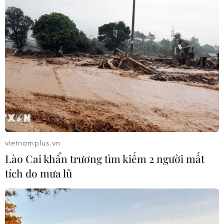
Cảnh sát khám xét nơi ở của Huấn
"Hoa Hồng"
06/08/2026 15:04
Vụ chuyên Tuyên Quang: Thu hồi,
hủy bỏ giấy chứng nhận kết quả thi
đã cấp
vietnamplus.vn
06/08/2026 13:55
Lào Cai khẩn trương tìm kiếm 2 người mất
tích do mưa lũ
Khuyến khích các cơ sở giáo dục đại
học cạnh tranh bằng chất lượng
06/08/2026 13:41