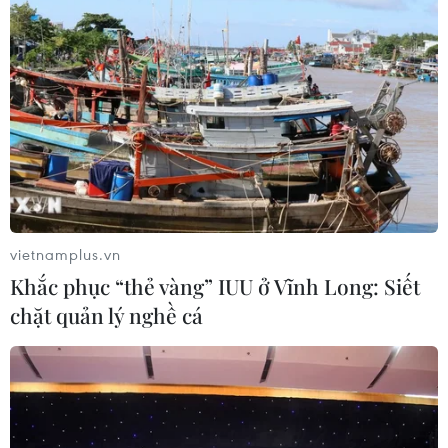
#Khai thác cát
#Cảnh báo
Đồng Tháp
Theo dõi VietnamPlus
vietnamplus.vn
TIN LIÊN QUAN
Khắc phục “thẻ vàng” IUU ở Vĩnh Long: Siết
chặt quản lý nghề cá