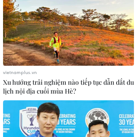
Xem thêm
CƠ QUAN CHỦ QUẢN: THÔNG TẤN XÃ VIỆT NAM
vietnamplus.vn
Tổng Biên tập: TRẦN TIẾN DUẨN
Xu hướng trải nghiệm nào tiếp tục dẫn dắt du
Phó Tổng Biên tập: NGUYỄN THỊ TÁM, KHÚC THANH
lịch nội địa cuối mùa Hè?
THỦY
Sở hữu trí tuệ
Quy định sử dụng
RSS
Hỗ trợ
Ngôn ngữ
TTXVN