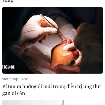
khí hậu
06/08/2026 23:00
An Giang: Cháy lớn ở khu dân cư
khiến 5 căn nhà bị hư hại
06/08/2026 16:12
Tiếp tục đổi mới, nâng cao hiệu quả
công tác cai nghiện ma túy
06/08/2026 15:34
vietnamplus.vn
Bỉ tìm ra hướng đi mới trong điều trị ung thư
Khởi tố đối tượng giả danh Công an,
gan di căn
lừa đảo "chạy án" tại Đắk Lắk
06/08/2026 15:07