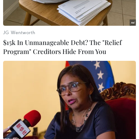
JG Wentworth
$15k In Unmanageable Debt? The "Relief
Program" Creditors Hide From You
Sạt lở nghiêm trọng tại bờ sông Tiền. (Ảnh: Văn Trí/TTXVN)
Bà Nguyễn Thị Phiến, Phó Chủ tịch Ủy ban
Nhân dân huyện Thanh Bình (Đồng Tháp), cho
biết, trước tình trạng sạt lở bờ sông Tiền thuộc
địa phận huyện luôn xảy ra hàng ngày và diễn
biến phức tạp, huyện đã khảo sát và đề nghị