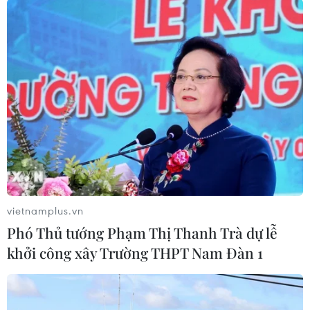
(TTXVN/Vietnam+)
vietnamplus.vn
Phó Thủ tướng Phạm Thị Thanh Trà dự lễ
khởi công xây Trường THPT Nam Đàn 1
#Đồng Tháp
#Thanh Bình
#Sông Tiền
#Sạt lở
#Tài sản
#Biến đổi khí hậu
#Dân cư
#Di dời dân