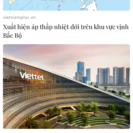
Hướng tới mục tiêu quy mô dự trữ
đạt 1% GDP vào năm 2030
vietnamplus.vn
06/08/2026 10:23
Xuất hiện áp thấp nhiệt đới trên khu vực vịnh
Bắc Bộ
NAPAS, BIDV và Weixin Pay mở rộng
thanh toán QR Việt Nam-Trung
Quốc
06/08/2026 07:34
Làn sóng tấn công mạng nhằm vào
các quỹ đầu cơ lớn của Mỹ
06/08/2026 06:47
Đồng USD trước bước ngoặt do đồng