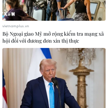
Xem thêm
vietnamplus.vn
Bộ Ngoại giao Mỹ mở rộng kiểm tra mạng xã
hội đối với đương đơn xin thị thực
CƠ QUAN CHỦ QUẢN: THÔNG TẤN XÃ VIỆT NAM
Tổng Biên tập: TRẦN TIẾN DUẨN
Phó Tổng Biên tập: NGUYỄN THỊ TÁM, KHÚC THANH
THỦY
Sở hữu trí tuệ
Quy định sử dụng
RSS
Hỗ trợ
Ngôn ngữ
TTXVN