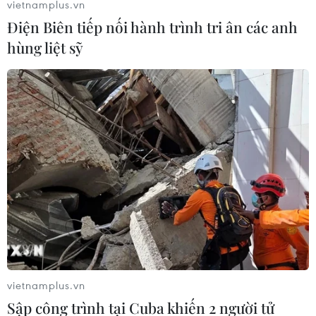
vietnamplus.vn
Điện Biên tiếp nối hành trình tri ân các anh
hùng liệt sỹ
vietnamplus.vn
Sập công trình tại Cuba khiến 2 người tử