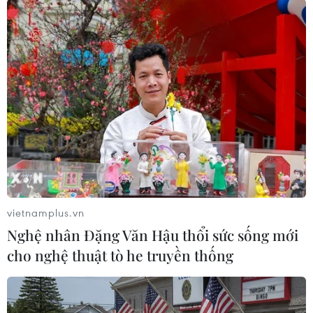
#Tư vấn tài chính
#Đồng USD
#Tỷ giá ngoại tệ
#tin tức
#tin tức mới nhất
#tin tức 24h
#tin tức mới nhất trong ngày
#tin tức thời sự
#tin tức hot
#tin tức an ninh
#tin tức hot
#VietnamPlus
#Vietnam
#Plus.
Mỹ
vietnamplus.vn
Theo dõi VietnamPlus
Nghệ nhân Đặng Văn Hậu thổi sức sống mới
cho nghệ thuật tò he truyền thống