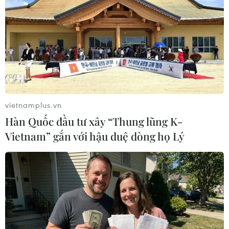
Đồng USD tiếp tục bám sát mức cao nhất trong 5 tháng
qua trong bối cảnh Triều Tiên cảnh báo sẽ hủy hội nghị
thượng đỉnh lịch sử với Mỹ, dự kiến diễn ra vào ngày
12/6 tới tại Singapore.
vietnamplus.vn
Hàn Quốc đầu tư xây “Thung lũng K-
Vietnam” gắn với hậu duệ dòng họ Lý