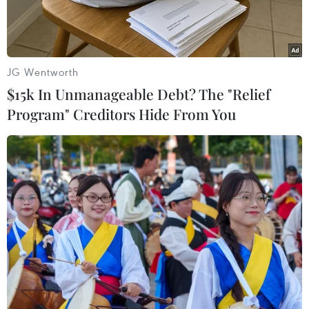
JG Wentworth
$15k In Unmanageable Debt? The "Relief
Program" Creditors Hide From You
Ảnh minh họa. (Nguồn: AFP/TTXVN)
Đồng USD đã tăng lên mức cao nhất trong bốn
tháng so với đồng yen Nhật Bản nhờ lợi suất trái
phiếu chính phủ Mỹ đi lên - chỉ dấu về triển
vọng lạc quan của nền kinh tế lớn nhất thế giới