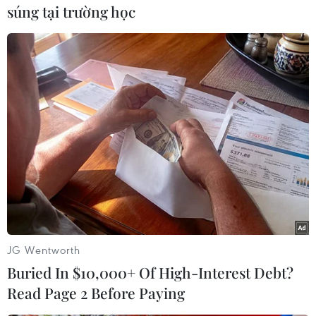
của Mỹ tươi sáng và tích cực hơn những số liệu
súng tại trường học
gần đây đến từ Nhật Bản và Khu vực sử dụng
đồng euro (Eurozone). Và xu hướng mạnh lên
của đồng bạc xanh chỉ có thể bị đảo chiều nếu
kinh tế tại Eurozone và Nhật Bản khởi sắc./.
(TTXVN/Vietnam+)
JG Wentworth
Buried In $10,000+ Of High-Interest Debt?
Read Page 2 Before Paying