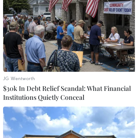
TIN LIÊN QUAN
JG Wentworth
$30k In Debt Relief Scandal: What Financial
Institutions Quietly Conceal
Bất ổn địa chính trị đẩy đồng USD bám sát
mức cao nhất trong 5 tháng
16/05/2018 11:12