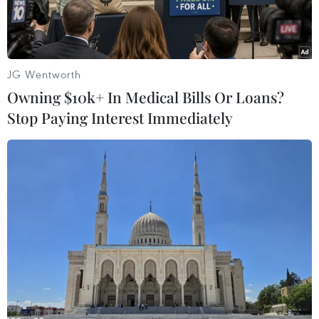
toàn, nghiêm túc, không có sự cố đặc biệt xảy
ra.
Đề thi các môn đợt hai được đánh giá nằm
JG Wentworth
trong chương trình và sách giáo khoa trung học
Owning $10k+ In Medical Bills Or Loans?
phổ thông đảm bảo yêu cầu kiểm tra kiến thức
Stop Paying Interest Immediately
cơ bản của thí sinh, không có sai sót cả về nội
dung và hình thức, không quá khó.
Nhờ có sự phối hợp tốt giữa Hội đồng tuyển sinh
các trường với các cơ quan chức năng địa
phương nên kì thi đã diễn ra an toàn, không có
ùn tắc giao thông ở những thành phố lớn.
Không xảy ra việc bỏ thi do ngộ độc thực phẩm
mất vệ sinh. Việc cung cấp điện, nước trong
những ngày thi được ổn định...