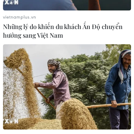
lượng cao
06/08/2026 11:43
vietnamplus.vn
Những lý do khiến du khách Ấn Độ chuyển
Các trường đại học sẽ xét tuyển thí
hướng sang Việt Nam
sinh Trường THTP chuyên Tuyên
Quang không vi phạm quy chế
06/08/2026 09:44
Toàn cảnh vụ sai phạm điểm
thi trường THPT chuyên Tuyên
Quang
06/08/2026 09:04
Đắk Lắk tháo gỡ khó khăn, đảm bảo
đủ sách giáo khoa cho năm học mới