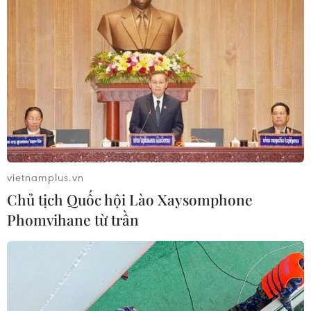
Bộ GD-ĐT tạm dừng xét tuyển đại
học với các thí sinh chuyên Tuyên
Quang
05/08/2026 03:16
Xem thêm
vietnamplus.vn
Chủ tịch Quốc hội Lào Xaysomphone
Phomvihane từ trần
CƠ QUAN CHỦ QUẢN: THÔNG TẤN XÃ VIỆT NAM
Tổng Biên tập: TRẦN TIẾN DUẨN
Phó Tổng Biên tập: NGUYỄN THỊ TÁM, KHÚC THANH