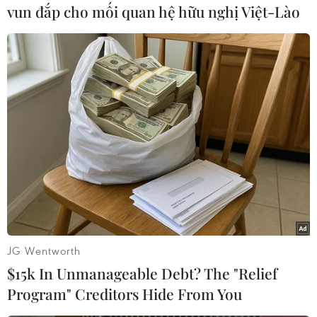
#đợt hai thi Đại học.
Áo
vun đắp cho mối quan hệ hữu nghị Việt-Lào
Theo dõi VietnamPlus
TIN CÙNG CHUYÊN MỤC
Olympic Trí tuệ nhân
tạo quốc tế 2026: 7/8 học sinh Việt
JG Wentworth
Nam đoạt huy chương
$15k In Unmanageable Debt? The "Relief
08/08/2026 14:24
Program" Creditors Hide From You