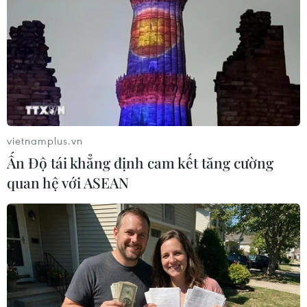
khung thời gian cố định từ năm học
2026-2027
07/08/2026 08:02
Thi lại tại Trường THPT Chuyên
Tuyên Quang: Thay nhân sự làm
công tác thi
vietnamplus.vn
07/08/2026 07:41
Ấn Độ tái khẳng định cam kết tăng cường
quan hệ với ASEAN
Đắk Lắk bảo đảm điều kiện học tập
cho học sinh vùng biên
07/08/2026 07:35
Cơ cấu, số lượng, chế độ với hiệu