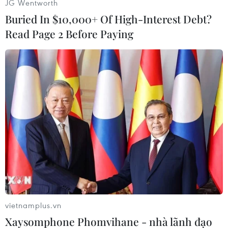
JG Wentworth
Buried In $10,000+ Of High-Interest Debt?
Nguyễn Anh (Vietnam+)
Read Page 2 Before Paying
vietnamplus.vn
#Bộ Giáo dục & Đào tạo
#Nguyễn Vinh Hiển
#Đình chỉ
Xaysomphone Phomvihane - nhà lãnh đạo