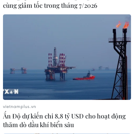
kỷ nguyên phát triển mới của dân tộc Việt Nam” và “Tự
cùng giảm tốc trong tháng 7/2026
hào một dải biên cương.”
vietnamplus.vn
Ấn Độ dự kiến chi 8,8 tỷ USD cho hoạt động
Gần 800 phóng viên tác
thăm dò dầu khí biển sâu
nghiệp tại Lễ kỷ niệm 50 năm Ngày thống