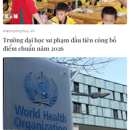
#Du lịch Thành phố Hồ Chí Minh
vietnamplus.vn
#50 năm thống nhất đất nước
Trường đại học sư phạm đầu tiên công bố
#Lễ kỷ niệm 50 năm Ngày giải phóng miền Nam
điểm chuẩn năm 2026
Theo dõi VietnamPlus
50 NĂM THỐNG NHẤT ĐẤT NƯỚC
VietnamPlus lần thứ 2 liên tiếp trong năm 2025
nhận giải thưởng báo chí quốc tế WAN-IFRA