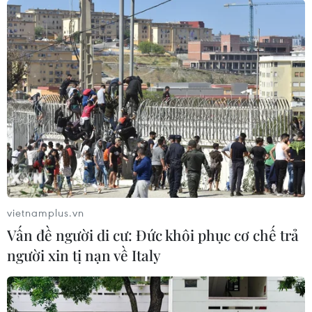
nhất đất nước
28/04/2025 00:42
Đã có 169 phóng viên quốc tế của 39 hãng thông tấn
báo chí và 17 quốc gia; hơn 630 phóng viên của 81 cơ
quan báo chí trong nước đăng ký tác nghiệp tại Lễ kỷ
niệm 50 năm Ngày thống nhất đất nước.
vietnamplus.vn
Vấn đề người di cư: Đức khôi phục cơ chế trả
người xin tị nạn về Italy