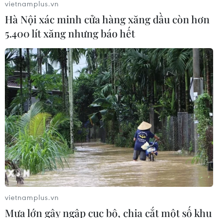
vietnamplus.vn
Hà Nội xác minh cửa hàng xăng dầu còn hơn
5.400 lít xăng nhưng báo hết
vietnamplus.vn
Mưa lớn gây ngập cục bộ, chia cắt một số khu