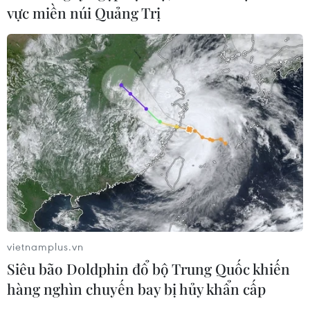
vực miền núi Quảng Trị
TIN CÙNG CHUYÊN MỤC
Thánh đường Emir Abdelkader -
biểu tượng của kiến trúc, văn hóa và
tri thức
08/08/2026 22:05
Thánh đường Emir
Abdelkader - biểu tượng văn hóa,
vietnamplus.vn
tôn giáo của Constantine
Siêu bão Doldphin đổ bộ Trung Quốc khiến
08/08/2026 08:35
hàng nghìn chuyến bay bị hủy khẩn cấp