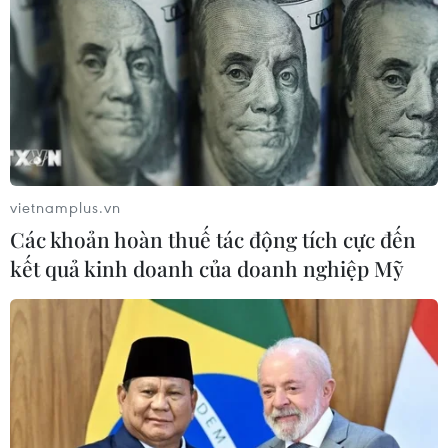
Khinh khí cầu gắn với Ngày hội Văn
hóa di sản
07/08/2026 02:00
Chiêm ngưỡng vẻ đẹp kỳ vĩ
trên cung đường ven biển Khánh
Hòa
vietnamplus.vn
06/08/2026 09:40
Các khoản hoàn thuế tác động tích cực đến
kết quả kinh doanh của doanh nghiệp Mỹ
Buôn Ma Thuột - đô thị dưới
những tán cổ thụ
06/08/2026 04:22
Công viên địa chất Trương