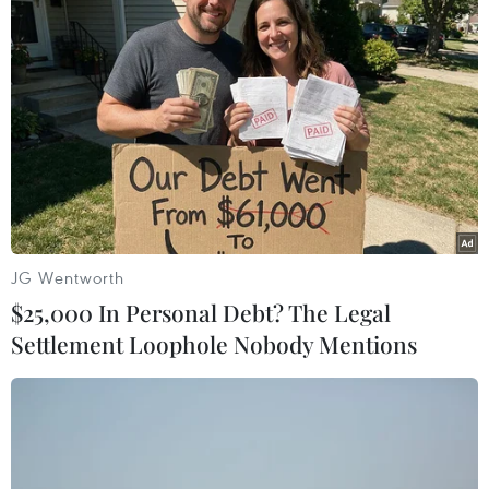
ảnh hiện đại và chiều sâu nghệ thuật là phim
ngắn quảng bá du lịch
“50 FLASHES.”
Bộ phim không đơn thuần giới thiệu các điểm
đến nổi bật, mỗi khung hình, mỗi địa danh, mỗi
câu chuyện đều được kể bằng kỹ thuật điện ảnh
tinh tế, giàu chiều sâu, đan xen các yếu tố phiêu
lưu, giả tưởng, kỳ ảo - mở ra một góc nhìn hoàn
toàn mới về Thành phố Hồ Chí Minh.
JG Wentworth
Chỉ hơn 1 ngày ra mắt trên mạng xã hội,
50
$25,000 In Personal Debt? The Legal
FLASHES
đã nhanh chóng tạo hiệu ứng lan tỏa
Settlement Loophole Nobody Mentions
mạnh mẽ với trên 97.000 lượt xem, 34.400 lượt
tiếp cận trên fanpage “Du lịch Thành phố Hồ
Chí Minh” và hàng ngàn lượt bình luận, chia sẻ
đã cho thấy sức hút của bộ phim trong cộng
đồng xã hội.