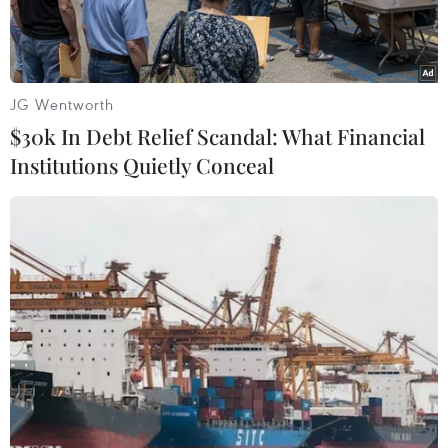
phóng miền Nam.
JG Wentworth
$30k In Debt Relief Scandal: What Financial
Institutions Quietly Conceal
Người dân đổ về giao lộ Nguyễn Hữu Cảnh - Tôn Đức Thắng từ
sớm để xem Tổng duyệt cấp Nhà nước lễ kỷ niệm, diễu binh,
diễu hành kỷ niệm 50 năm Giải phóng miền Nam, thống nhất
đất nước. (Ảnh: Xuân Anh/TTXVN)