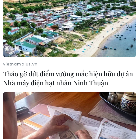
Hai nhân viên của Chevron bị bắt giữ, gồm Carlos Luis
Alagarra, một chuyên gia hóa học người Venezuela, và
Rene Vasquez, một cố vấn về kinh doanh.
vietnamplus.vn
Tháo gỡ dứt điểm vướng mắc hiện hữu dự án
Nhà máy điện hạt nhân Ninh Thuận
Australia: ExxonMobil bán tất cả tài sản