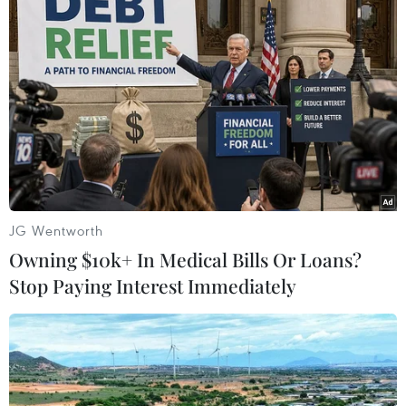
TIN LIÊN QUAN
JG Wentworth
Owning $10k+ In Medical Bills Or Loans?
Stop Paying Interest Immediately
Venezuela bắt giữ 2 lãnh đạo chi nhánh
Tập đoàn dầu khí Chevron
18/04/2018 03:35