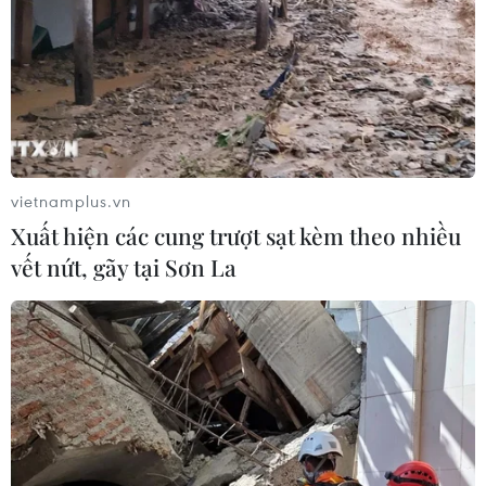
vietnamplus.vn
Xuất hiện các cung trượt sạt kèm theo nhiều
vết nứt, gãy tại Sơn La