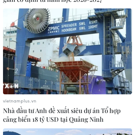
Theo thông báo của ExxonMobil, kế hoạch cắt giảm
việc làm nói trên sẽ được thực thi vào cuối năm 2021, tuy
nhiên, chi tiết kế hoạch không được công bố.
vietnamplus.vn
Nhà đầu tư Anh đề xuất siêu dự án Tổ hợp
cảng biển 18 tỷ USD tại Quảng Ninh