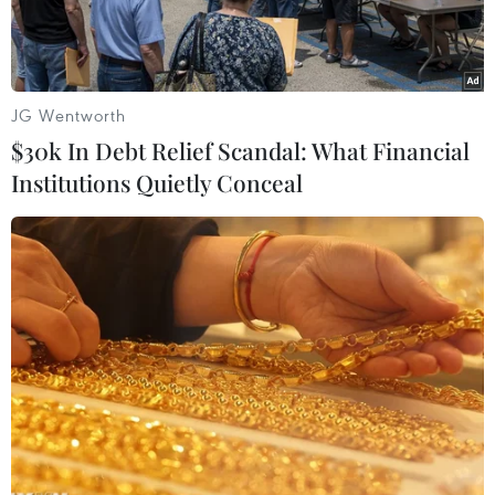
JG Wentworth
$30k In Debt Relief Scandal: What Financial
Institutions Quietly Conceal
Ảnh chỉ có tính minh họa. (Nguồn: Investo)
Theo báo cáo kinh doanh mới nhất, các “đại gia”
dầu mỏ của Mỹ là ExxonMobil và Chevron đều
thua lỗ trong quý vừa qua, khi sự không chắc
chắn về nhu cầu năng lượng do đại dịch COVID-
19 gây ra buộc ngành dầu khí phải kiềm chế chi