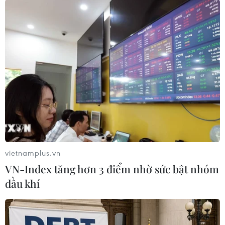
#ExxonMobil
#Chevron
#ngành dầu khí
#kiềm chế chi tiêu
#chỉ số chứng khoán
#COVID-19
Mỹ
vietnamplus.vn
Theo dõi VietnamPlus
VN-Index tăng hơn 3 điểm nhờ sức bật nhóm
dầu khí