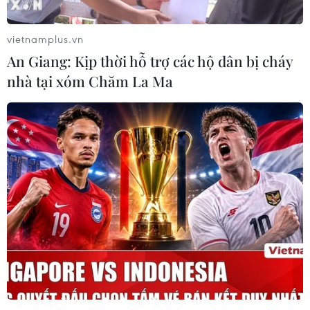
vietnamplus.vn
An Giang: Kịp thời hỗ trợ các hộ dân bị cháy
nhà tại xóm Chăm La Ma
Tập đoàn Chevron bán bớt các tài sản trị
giá khoảng 10 tỷ USD
11/12/2019 04:52
Chevrn sẽ bán bớt các tài sản trị giá khoảng 10-11 tỷ USD
của tập đoàn này trong bối cảnh Chevron cân nhắc từ
bỏ một số dự án do giá dầu mỏ và khí tự nhiên sụt
giảm.