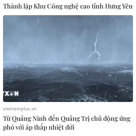
Thành lập Khu Công nghệ cao tỉnh Hưng Yên
03/08/2026 03:14
Savan 1 và hành trình 25 năm của
một tài sản nhiều tỷ đô
03/08/2026 01:24
Xem thêm
vietnamplus.vn
Từ Quảng Ninh đến Quảng Trị chủ động ứng
CƠ QUAN CHỦ QUẢN: THÔNG TẤN XÃ VIỆT NAM
phó với áp thấp nhiệt đới
Tổng Biên tập: TRẦN TIẾN DUẨN