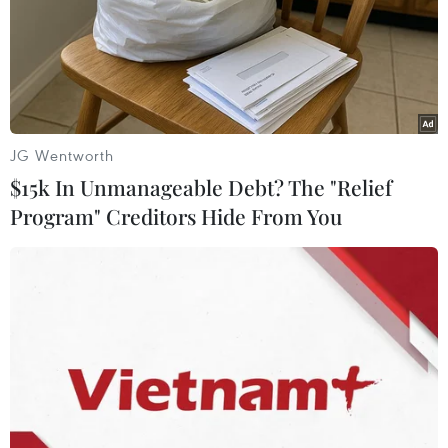
phạt mới với Triều Tiên
06/04/2018 04:08
Chính phủ Anh đã thông qua biện pháp trừng phạt mới
với Triều Tiên, nhằm vào các tàu biển và các công ty
dính líu đến các hoạt động bị xem là buôn lậu của Bình
JG Wentworth
Nhưỡng.
$15k In Unmanageable Debt? The "Relief
Program" Creditors Hide From You