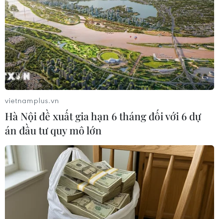
đen" 27 tàu, 21 công ty và 1 doanh nhân với lý do giúp
Triều Tiên lẩn tránh các lệnh trừng phạt của Liên hợp
quốc.
vietnamplus.vn
Hà Nội đề xuất gia hạn 6 tháng đối với 6 dự
án đầu tư quy mô lớn
Chính phủ Anh áp đặt biện pháp trừng