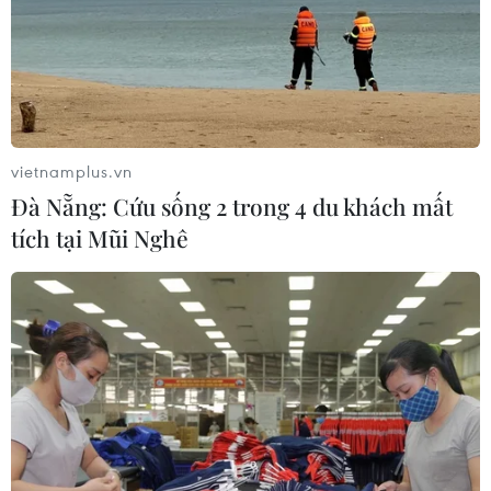
vietnamplus.vn
Đà Nẵng: Cứu sống 2 trong 4 du khách mất
tích tại Mũi Nghê