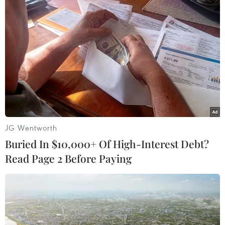
TIN LIÊN QUAN
JG Wentworth
Buried In $10,000+ Of High-Interest Debt?
Read Page 2 Before Paying
Liên hợp quốc mở rộng danh sách trừng
phạt Triều Tiên
31/03/2018 03:06
Hội đồng Bảo an Liên hợp quốc đã liệt vào "danh sách