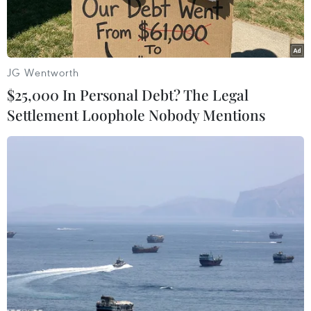
JG Wentworth
$25,000 In Personal Debt? The Legal
Settlement Loophole Nobody Mentions
Tàu hàng Ul Ji Bong 6 của Triều Tiên. Ảnh minh họa. (Nguồn:
Marine Traffic/TTXVN)
Theo AFP, Bộ trưởng Tài chính các nước thuộc
Nhóm 7 nền công nghiệp phát triển nhất thế
giới (G7) ngày 18/4 đã kêu gọi các chính phủ và
ngân hàng siết chặt kiểm soát các hoạt động tài
chính "trái phép" của Triều Tiên, cho rằng nước