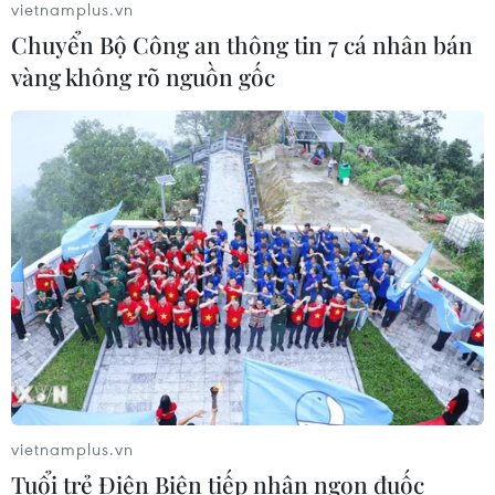
vietnamplus.vn
Đề xuất 5 nhóm chính sách sửa đổi
Chuyển Bộ Công an thông tin 7 cá nhân bán
Luật Trưng mua, trưng dụng tài sản
vàng không rõ nguồn gốc
04/08/2026 11:56
Xem thêm
CƠ QUAN CHỦ QUẢN: THÔNG TẤN XÃ VIỆT NAM
Tổng Biên tập: TRẦN TIẾN DUẨN
Phó Tổng Biên tập: NGUYỄN THỊ TÁM, KHÚC THANH
vietnamplus.vn
THỦY
Tuổi trẻ Điện Biên tiếp nhận ngọn đuốc