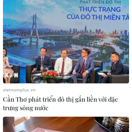
#An ninh
#Thời sự
#Thời sự hôm nay
#Bản tin thời sự
#Tội phạm
#Truy nã
#Tội phạm hình sự
#Hình sự
#Công an
#Vụ án
#Phạm pháp
#Pháp luật
#Pháp đình
#Xã hội
#An ninh xã hội
#Chính trị
#VietnamPlus
#Vietnam
#Plus
Triều Tiên
Theo dõi VietnamPlus
vietnamplus.vn
Cần Thơ phát triển đô thị gắn liền với đặc
trưng sông nước