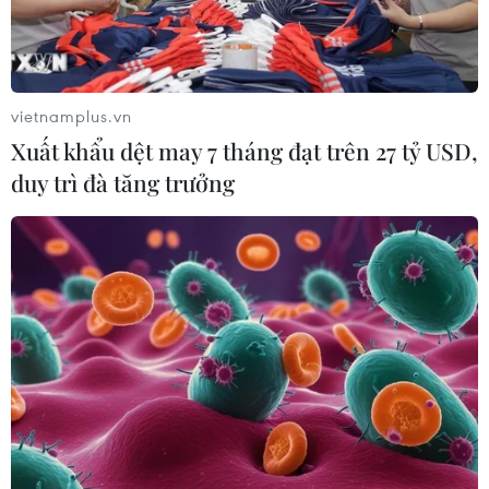
vietnamplus.vn
Xuất khẩu dệt may 7 tháng đạt trên 27 tỷ USD,
duy trì đà tăng trưởng
TIN CÙNG CHUYÊN MỤC
Bảo đảm an toàn hệ thống ngân
hàng và phát triển kinh tế số
09/08/2026 06:20