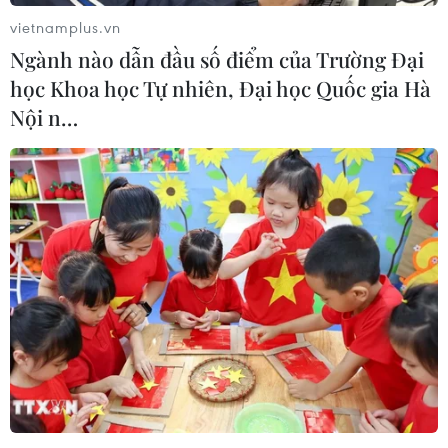
vietnamplus.vn
Ngành nào dẫn đầu số điểm của Trường Đại
học Khoa học Tự nhiên, Đại học Quốc gia Hà
Nội n…
Anh giải thích việc điều tàu chiến giám
sát lệnh trừng phạt Triều Tiên
11/04/2018 13:05
Một tàu chiến của Anh “đã thay đổi lộ trình” và tới Nhật
Bản ngày 11/4, để tham gia các nỗ lực giám sát việc
thực thi các lệnh trừng phạt của Liên hợp quốc nhằm
vào Triều Tiên.