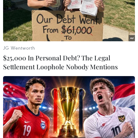
chính, tiêu chí đảm bảo chất lượng đầu vào là các mức
điểm xét tuyển cơ bản cho từng khối thi.
JG Wentworth
$25,000 In Personal Debt? The Legal
Settlement Loophole Nobody Mentions
Đổi mới xét tuyển đại học: “Bình cũ”,