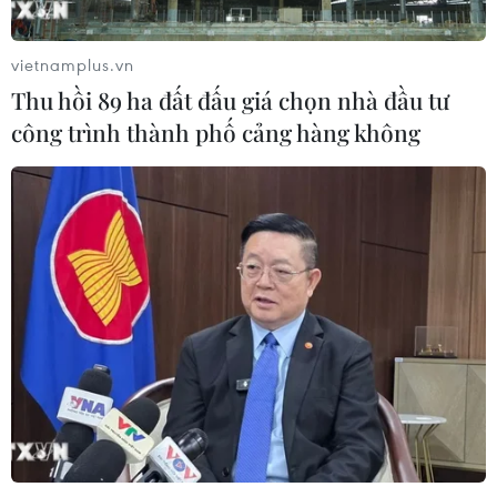
vietnamplus.vn
Thu hồi 89 ha đất đấu giá chọn nhà đầu tư
công trình thành phố cảng hàng không
CƠ QUAN CHỦ QUẢN: THÔNG TẤN XÃ VIỆT NAM
Tổng Biên tập: TRẦN TIẾN DUẨN
Phó Tổng Biên tập: NGUYỄN THỊ TÁM, KHÚC THANH
THỦY
Sở hữu trí tuệ
Quy định sử dụng
RSS
Hỗ trợ
Ngôn ngữ
TTXVN
Dịch vụ tin
Quảng cáo
Liên hệ