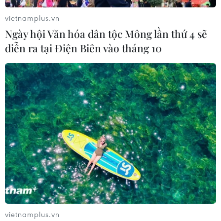
vietnamplus.vn
Vụ chuyên Tuyên Quang: Thu hồi,
Ngày hội Văn hóa dân tộc Mông lần thứ 4 sẽ
hủy bỏ giấy chứng nhận kết quả thi
diễn ra tại Điện Biên vào tháng 10
đã cấp
06/08/2026 13:55
Khuyến khích các cơ sở giáo dục đại
học cạnh tranh bằng chất lượng
06/08/2026 13:41
Cần Thơ xem xét đề xuất xây dựng Tổ
hợp Giáo dục-Đào tạo 636 tỷ đồng
06/08/2026 13:24
vietnamplus.vn