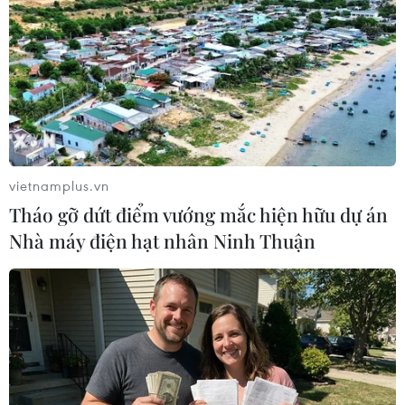
vietnamplus.vn
Tháo gỡ dứt điểm vướng mắc hiện hữu dự án
Nhà máy điện hạt nhân Ninh Thuận
Các trường xác định tiêu chí đảm bảo
chất lượng tuyển sinh
06/05/2014 08:30
Đối với các trường, các ngành không quy định môn thi