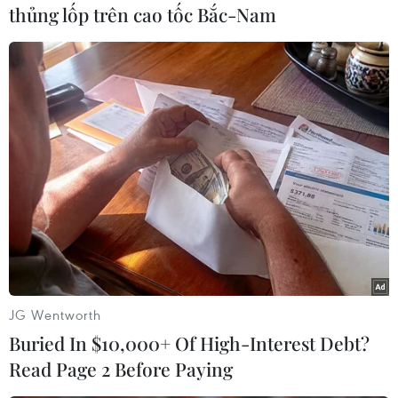
KonTum là quản trị kinh doanh; quản trị dịch
thủng lốp trên cao tốc Bắc-Nam
vụ du lịch và lữ hành; kế toán; kiểm toán; kinh
doanh thương mại./.
(TTXVN/Vietnam+)
JG Wentworth
Buried In $10,000+ Of High-Interest Debt?
Read Page 2 Before Paying