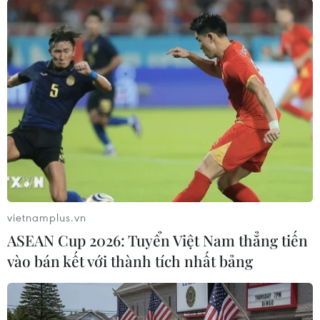
#Tỷ lệ chọi
#Đại học Đà Nẵng
#Đại học Kinh tế
#Cao đẳng
#Đại học Sư phạm
#Thí sinh
#Đại học Ngoại ngữ
#Đại học Bách khoa
TP. Đà Nẵng
Theo dõi VietnamPlus
vietnamplus.vn
ASEAN Cup 2026: Tuyển Việt Nam thẳng tiến
vào bán kết với thành tích nhất bảng
TIN LIÊN QUAN