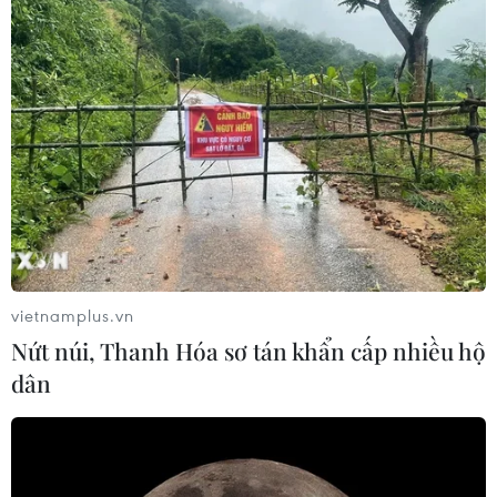
vietnamplus.vn
Nứt núi, Thanh Hóa sơ tán khẩn cấp nhiều hộ
dân