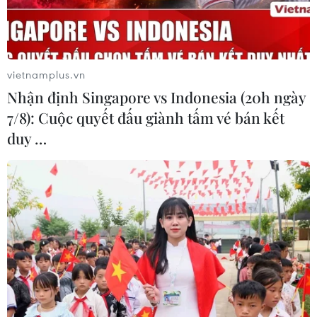
“rượu” càng cũ
22/04/2014 08:47
Bộ Giáo dục và Đào tạo vừa công bố dự thảo thay đổi
cách xét tuyển vào đại học, nhưng theo lãnh đạo các
vietnamplus.vn
trường, bản chất việc xét tuyển vẫn như 12 năm qua.
Nhận định Singapore vs Indonesia (20h ngày
7/8): Cuộc quyết đấu giành tấm vé bán kết
duy …