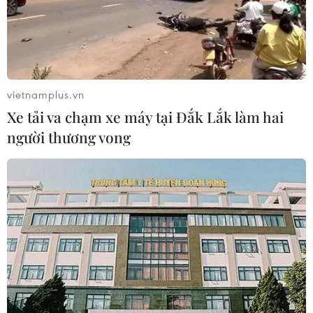
vietnamplus.vn
Xe tải va chạm xe máy tại Đắk Lắk làm hai
người thương vong
TIN CÙNG CHUYÊN MỤC
Cộng hòa Dân chủ Congo ghi nhận
hơn 300 trẻ em tử vong do Ebola
08/08/2026 15:21