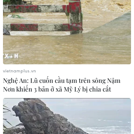
Số ca mắc sởi tại Mỹ lập đỉnh 30 năm
do tỷ lệ tiêm chủng giảm
24/07/2026 23:59
Mỹ điều tra một đợt bùng phát bệnh
tả do ký sinh trùng cyclospora
vietnamplus.vn
24/07/2026 05:44
Nghệ An: Lũ cuốn cầu tạm trên sông Nậm
Nơn khiến 3 bản ở xã Mỹ Lý bị chia cắt
Mỹ thu hồi gần 1,6 triệu quả trứng do
nguy cơ nhiễm khuẩn Salmonella
24/07/2026 05:34