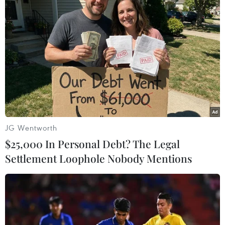
TIN LIÊN QUAN
JG Wentworth
$25,000 In Personal Debt? The Legal
Settlement Loophole Nobody Mentions
Rượu vang đỏ có thể không phải là thần
dược cho sức khỏe
13/05/2014 07:55