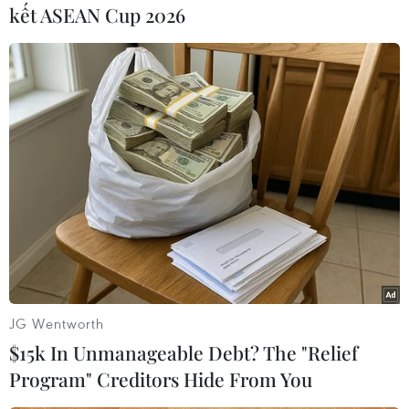
kết ASEAN Cup 2026
trình nghiên cứu, chuyên gia Jari Laukkanen
của đại học Đông Phần Lan, cho biết sẽ có các
nghiên cứu sâu hơn về vấn đề này.
Cho tới nay đã có nhiều nghiên cứu khoa học
cho thấy tắm hơi có liên quan tới việc tăng
cường sức khỏe tim mạch, tuy nhiên chưa có
nghiên cứu nào đưa ra được lý giải cụ thể./.
(TTXVN/Vietnam+)
JG Wentworth
$15k In Unmanageable Debt? The "Relief
Program" Creditors Hide From You