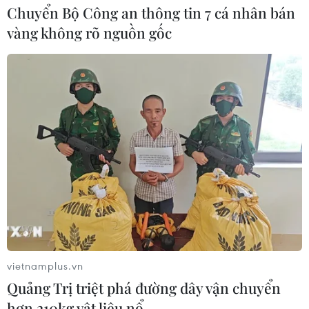
của con người
Chuyển Bộ Công an thông tin 7 cá nhân bán
02/08/2026 13:31
vàng không rõ nguồn gốc
Sâm Ngọc Linh: Báu vật trong tay,
bao giờ "hóa rồng"?
02/08/2026 11:38
Yếu tố di truyền có thể quyết định
quá trình phát triển ung thư
02/08/2026 09:43
vietnamplus.vn
Phương pháp mới giúp phát hiện
Quảng Trị triệt phá đường dây vận chuyển
sớm bệnh Alzheimer
hơn 210kg vật liệu nổ