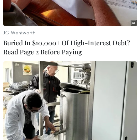
JG Wentworth
Buried In $10,000+ Of High-Interest Debt?
Read Page 2 Before Paying
Ảnh
minh
họa (Nguồn: yohombre.com)
Tắm hơi thường xuyên có thể giúp nam giới
sống lâu hơn và giảm nguy cơ tử vong cũng như
mắc các bệnh về tim mạch, đó là kết luận của
tạp chí của Hiệp hội Y khoa Mỹ (JAMA).
Nghiên cứu được thực hiện thông qua việc theo