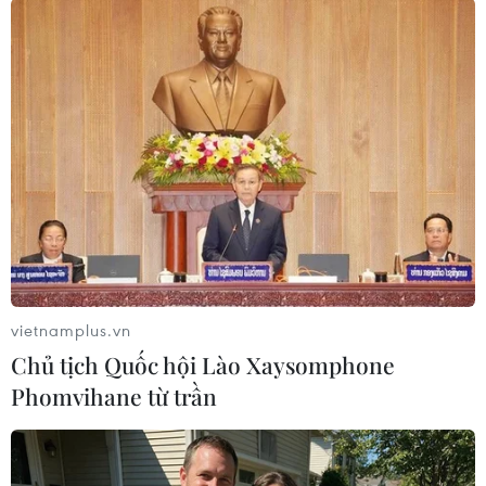
#Tắm hơi
#Kéo dài tuổi thọ
#Bệnh tim mạch
#Xông hơi
#Tăng cường sức khỏe
vietnamplus.vn
Theo dõi VietnamPlus
Chủ tịch Quốc hội Lào Xaysomphone
Phomvihane từ trần