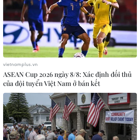
Theo các nhà khoa học, resveratrol trong rượu vang đỏ
không giúp kéo dài tuổi thọ, không giúp con người tránh
được các bệnh ung thư, tim mạch và viêm nhiễm.
vietnamplus.vn
ASEAN Cup 2026 ngày 8/8: Xác định đối thủ
của đội tuyển Việt Nam ở bán kết
Lý giải nguyên nhân dầu olive có thể giúp