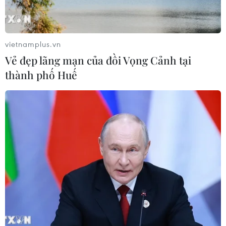
dinh dưỡng đầu đời cho trẻ?
18/07/2026 01:00
vietnamplus.vn
Vẻ đẹp lãng mạn của đồi Vọng Cảnh tại
Phân bổ ngân sách chăm sóc sức
thành phố Huế
khỏe và dân số: Ưu tiên các địa bàn
khó khăn
17/07/2026 22:30
Đà Nẵng tổ chức Lễ hội Sâm Ngọc
Linh 2026: Cam kết 100% sâm thật
17/07/2026 06:09
Tìm ra cơ chế gây bệnh ung thư