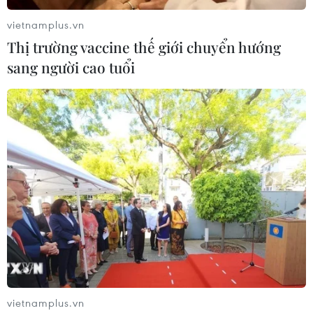
vietnamplus.vn
Thị trường vaccine thế giới chuyển hướng
sang người cao tuổi
Kéo dài tuổi thọ nhờ ăn nhiều ngũ cốc
nguyên hạt thường xuyên
06/01/2015 08:25
Kết quả nghiên cứu từ Đại học Harvard cho thấy những
người ăn nhiều ngũ cốc nguyên hạt (như gạo lứt, yến
mạch, lúa mỳ...) có khả năng sống lâu hơn và giảm
thiểu được nguy cơ mắc bệnh tim mạch.
vietnamplus.vn