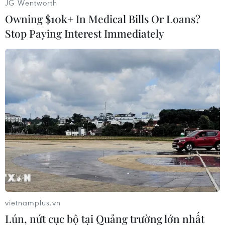
JG Wentworth
Owning $10k+ In Medical Bills Or Loans?
Stop Paying Interest Immediately
#Italy
#Ghi nhớ
#Vùng não
#Thùy "hạnh nhân"
Italy
vietnamplus.vn
Lún, nứt cục bộ tại Quảng trường lớn nhất