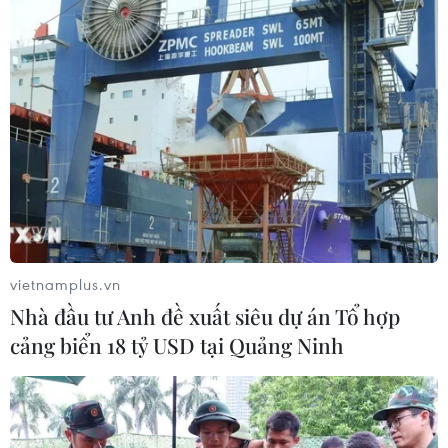
03/08/2026 10:34
Xem thêm
CƠ QUAN CHỦ QUẢN: THÔNG TẤN XÃ VIỆT NAM
vietnamplus.vn
Tổng Biên tập: TRẦN TIẾN DUẨN
Nhà đầu tư Anh đề xuất siêu dự án Tổ hợp
Phó Tổng Biên tập: NGUYỄN THỊ TÁM, KHÚC THANH
cảng biển 18 tỷ USD tại Quảng Ninh
THỦY
Sở hữu trí tuệ
Quy định sử dụng