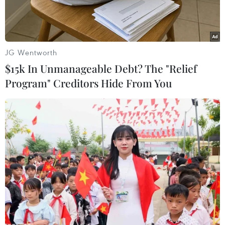
Nhà khoa học Luigi De Gennaro thuộc Đại học
Tổng hợp Rome, điều phối viên nhóm nghiên
cứu, nói rằng nhóm ông đã xác định được
JG Wentworth
những vùng của thùy "hạnh nhân" (Amygdala)
$15k In Unmanageable Debt? The "Relief
và thùy "cá ngựa" (Hippocampus) có mối liên hệ
Program" Creditors Hide From You
với những giấc mơ kỳ lạ và sống động mà con
người thường ghi nhớ.
Thùy hạnh nhân là vùng có hình dạng giống
một hạt hạnh nhân, chuyên xử lý cảm xúc và
giúp ghi khắc ký ức liên quan tới cảm xúc. Thùy
"cá ngựa" là một cấu trúc nguyên thủy nằm sâu
trong não và giữ vai trò lớn nhất trong việc xử
lý tin tức dưới dạng ký ức.