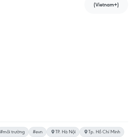
(Vietnam+)
#môi trường
#evn
TP. Hà Nội
Tp. Hồ Chí Minh