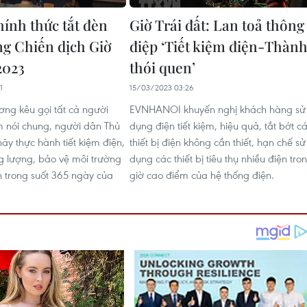
hính thức tắt đèn
Giờ Trái đất: Lan toả thông
g Chiến dịch Giờ
điệp ‘Tiết kiệm điện-Thàn
2023
thói quen’
1
15/03/2023 03:26
ng kêu gọi tất cả người
EVNHANOI khuyến nghị khách hàng sử
 nói chung, người dân Thủ
dụng điện tiết kiệm, hiệu quả, tắt bớt c
hãy thực hành tiết kiệm điện,
thiết bị điện không cần thiết, hạn chế sử
ng lượng, bảo vệ môi trường
dụng các thiết bị tiêu thụ nhiều điện tro
 trong suốt 365 ngày của
giờ cao điểm của hệ thống điện.