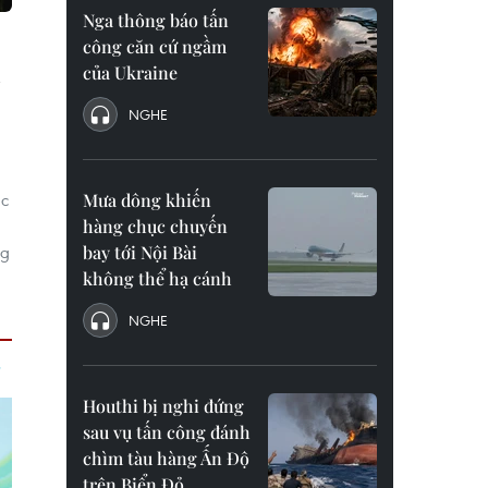
Nga thông báo tấn
công căn cứ ngầm
h
của Ukraine
NGHE
ác
Mưa dông khiến
hàng chục chuyến
ng
bay tới Nội Bài
không thể hạ cánh
NGHE
Houthi bị nghi đứng
sau vụ tấn công đánh
chìm tàu hàng Ấn Độ
trên Biển Đỏ