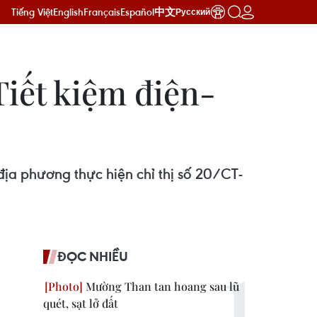
Tiếng Việt
English
Français
Español
中文
Русский
Tiết kiệm điện-
địa phương thực hiện chỉ thị số 20/CT-
ĐỌC NHIỀU
Mường Than tan hoang sau lũ
quét, sạt lở đất