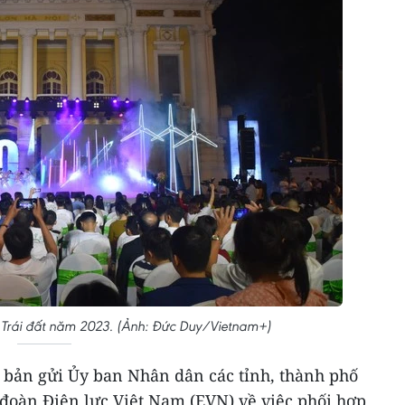
 Trái đất năm 2023. (Ảnh: Đức Duy/Vietnam+)
bản gửi Ủy ban Nhân dân các tỉnh, thành phố
 đoàn Điện lực Việt Nam (EVN) về việc phối hợp