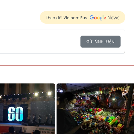
Theo dõi VietnamPlus
GỬI BÌNH LUẬN