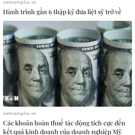
vietnamplus.vn
Hành trình gần 6 thập kỷ đưa liệt sỹ trở về
Google giới thiệu ứng dụng hỗ trợ người
vietnamplus.vn
khuyết tật dùng smartphone
Các khoản hoàn thuế tác động tích cực đến
kết quả kinh doanh của doanh nghiệp Mỹ
24/09/2021 00:21