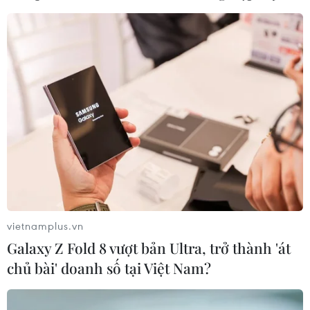
Tính năng mới của ứng dụng nêu trên được gọi là
"Camera Switches," cho phép người dùng sử dụng
khuôn mặt của mình để tương tác với điện thoại.
vietnamplus.vn
Galaxy Z Fold 8 vượt bản Ultra, trở thành 'át
chủ bài' doanh số tại Việt Nam?
Twitter ra nhiều tính năng mới thu hút