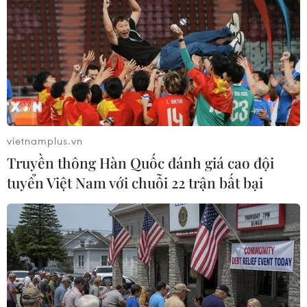
Theo dõi VietnamPlus
TIN LIÊN QUAN
vietnamplus.vn
Truyền thông Hàn Quốc đánh giá cao đội
tuyển Việt Nam với chuỗi 22 trận bất bại