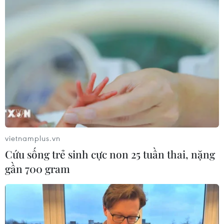
thêm các nhà sáng tạo nội dung
24/09/2021 22:14
Người dùng Twitter trên thiết bị iOS hiện có thể gửi và
nhận các khoản thanh toán kỹ thuật số, vốn trước đây
chỉ giới hạn trong một nhóm thử nghiệm nhỏ.
vietnamplus.vn
Cứu sống trẻ sinh cực non 25 tuần thai, nặng
gần 700 gram