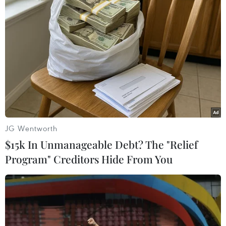
JG Wentworth
$15k In Unmanageable Debt? The "Relief
Program" Creditors Hide From You
#Google
#thương mại điện tử
#Google Lens
#công cụ tìm kiếm
Mỹ