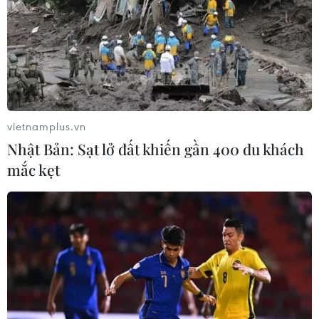
vietnamplus.vn
Nhật Bản: Sạt lở đất khiến gần 400 du khách
mắc kẹt