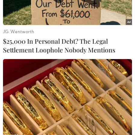
JG Wentworth
$25,000 In Personal Debt? The Legal
Settlement Loophole Nobody Mentions
(Nguồn: Google)
"Gã khổng lồ" công nghệ Google ngày 29/9 đã
công bố một tính năng mới, theo đó người dùng
có thể sớm tích hợp được cả hình ảnh và văn
bản trong các truy vấn tìm kiếm.