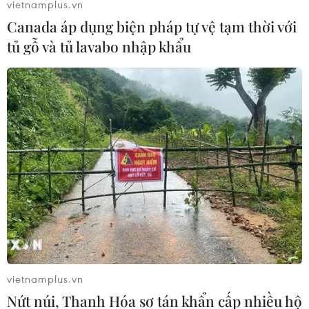
Hàn Quốc dỡ bỏ một chatbot thịnh hành
vietnamplus.vn
do phát ngôn thù ghét
Canada áp dụng biện pháp tự vệ tạm thời với
tủ gỗ và tủ lavabo nhập khẩu
14/01/2021 10:53
Chatbot Lee Luda nói rằng những người đứng sau
phong trào #MeToo là "những kẻ dốt,' hoặc nói cô
"khinh thường" người đồng tính, và cô "thà chết còn hơn
sống mà bị khuyết tật."
vietnamplus.vn
Nứt núi, Thanh Hóa sơ tán khẩn cấp nhiều hộ