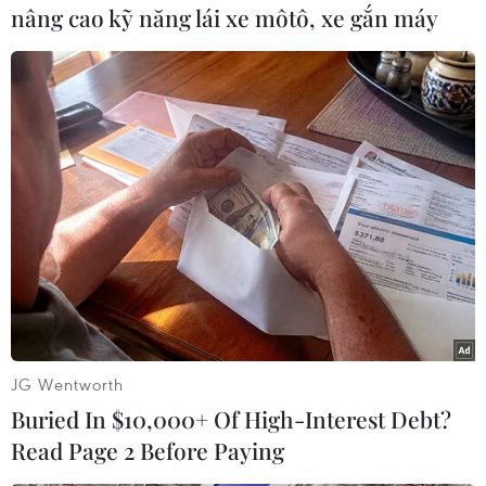
(TTXVN/Vietnam+)
nâng cao kỹ năng lái xe môtô, xe gắn máy
JG Wentworth
#Camera Switches
#người khuyết tật
#smartphone
Buried In $10,000+ Of High-Interest Debt?
#mỉm cười
Mỹ
Read Page 2 Before Paying