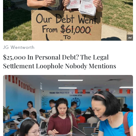
JG Wentworth
$25,000 In Personal Debt? The Legal
Settlement Loophole Nobody Mentions
Phát triển thành công thiết bị
giúp viết văn bản bằng suy nghĩ
15/11/2019 09:08
Công nghệ này có tên gọi “giao diện máy tính não,”
bao gồm một máy tính kết hợp cùng điện não đồ, kết
nối trực tiếp với bộ não con người.