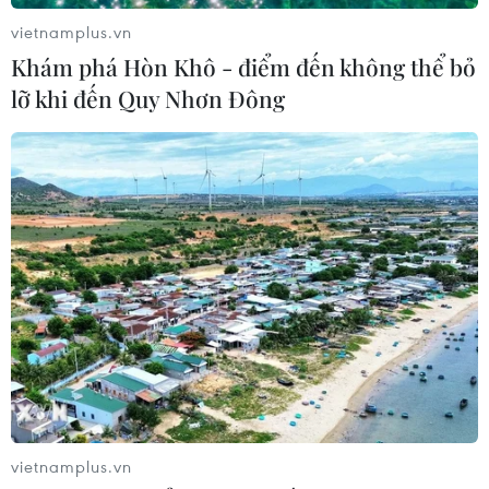
vietnamplus.vn
OpenAI ra mắt các công cụ Codex
Khám phá Hòn Khô - điểm đến không thể bỏ
mới dành cho công việc văn phòng
lỡ khi đến Quy Nhơn Đông
02/06/2026 23:43
Nvidia ra mắt chip dành cho laptop
chạy Windows trong kỷ nguyên AI
01/06/2026 12:06
Xem thêm
vietnamplus.vn