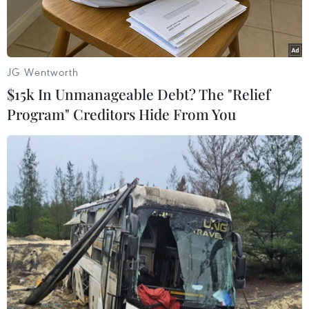
JG Wentworth
$15k In Unmanageable Debt? The "Relief
Program" Creditors Hide From You
(Nguồn: petapixel.com)
Bằng cách nhíu mày hoặc mỉm cười, người gặp
các vấn đề về sức khỏe hay lời nói giờ đây có
thể thực hiện được những thao tác trên các mẫu
smartphone sử dụng hệ điều hành Android
thông qua ứng dụng mới được Google công bố.
Thông báo của Google khẳng định: "Để các thiết
bị Android dễ dàng tiếp cận hơn cho mọi người,