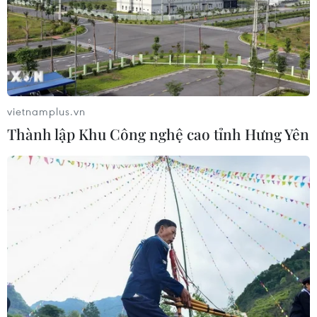
Ra mắt mô hình trạm giặt sấy thông
minh dành cho đô thị
19/06/2026 11:30
vietnamplus.vn
Thành lập Khu Công nghệ cao tỉnh Hưng Yên
Đà Nẵng thí điểm Kiosk thông minh:
Hỗ trợ giải quyết thủ tục hành chính
trong 3 phút
19/06/2026 08:47
Anthropic tung Fable 5, phiên bản AI
mạnh nhất cho công chúng
10/06/2026 03:07