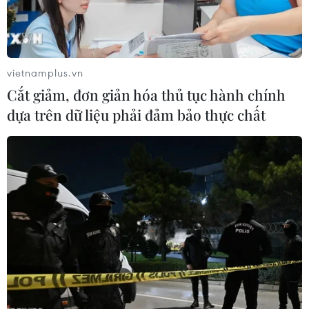
vietnamplus.vn
Cắt giảm, đơn giản hóa thủ tục hành chính
dựa trên dữ liệu phải đảm bảo thực chất
Twitter cho phép người dùng iOS viết
tweet bằng giọng nói
23/06/2020 01:38
Hiện tính năng vẫn còn nhiều hạn chế do mới chỉ ở