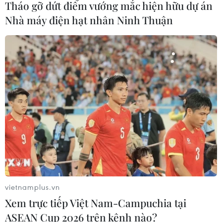
Tháo gỡ dứt điểm vướng mắc hiện hữu dự án
CƠ QUAN CHỦ QUẢN: THÔNG TẤN XÃ VIỆT NAM
Nhà máy điện hạt nhân Ninh Thuận
Tổng Biên tập: TRẦN TIẾN DUẨN
Phó Tổng Biên tập: NGUYỄN THỊ TÁM, KHÚC THANH
THỦY
Sở hữu trí tuệ
Quy định sử dụng
RSS
Hỗ trợ
Ngôn ngữ
TTXVN
Dịch vụ tin
Quảng cáo
Liên hệ
vietnamplus.vn
Xem trực tiếp Việt Nam-Campuchia tại
Giấy phép số: 1374/GP-BTTTT do Bộ Thông tin và Truyền thông
ASEAN Cup 2026 trên kênh nào?