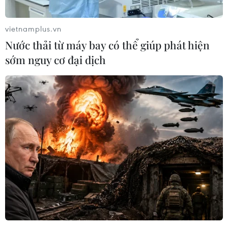
vietnamplus.vn
Nước thải từ máy bay có thể giúp phát hiện
sớm nguy cơ đại dịch
Mỹ điều tra một đợt bùng
Mỹ thu hồi gần 1,6 triệu
phát bệnh tả do ký sinh
quả trứng do nguy cơ
trùng cyclospora
nhiễm khuẩn Salmonella
24/07/2026 05:44
24/07/2026 05:34
Venezuela ghi nhận 3 ca tử
Sản phụ ở Australia sinh 4
vong do virus Hanta
bé gái cùng trứng theo
cách hoàn toàn tự nhiên
22/07/2026 06:57