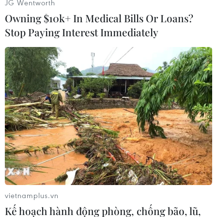
Không chỉ Amsterdam mà nhiều thành phố lớn
JG Wentworth
khác như La Haye, Utrecht cũng đã ban hành
Owning $10k+ In Medical Bills Or Loans?
những án phạt tương tự đối với những người vi
Stop Paying Interest Immediately
phạm quy định về giãn cách xã hội./.
vietnamplus.vn
Kế hoạch hành động phòng, chống bão, lũ,