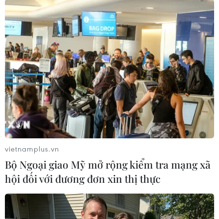
#COVID-19
#Tử vong
#Xử phạt
#Vi phạm
#Giãn cách xã hội
#Giữ khoảng cách
Hà Lan
vietnamplus.vn
Bộ Ngoại giao Mỹ mở rộng kiểm tra mạng xã
hội đối với đương đơn xin thị thực
Nước thải từ máy bay có
Italy và Hy Lạp trở thành
thể giúp phát hiện sớm
điểm nóng của virus Tây
nguy cơ đại dịch
sông Nile