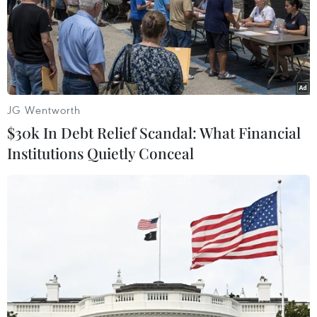
Phương pháp mới giúp
Virus H5N1 lây lan trong
phát hiện sớm bệnh
quần thể chim bản địa tại
Alzheimer
Australia
30/07/2026 14:27
29/07/2026 11:42
JG Wentworth
$30k In Debt Relief Scandal: What Financial
Institutions Quietly Conceal
UNAIDS cảnh báo nguy cơ
Johnson & Johnson chi 5,5
đại dịch HIV/AIDS bùng
tỷ USD dàn xếp vụ kiện
phát trở lại
phấn rôm gây ung thư
29/07/2026 05:17
28/07/2026 04:37