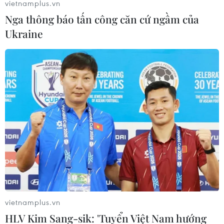
vietnamplus.vn
22/07/2026 06:38
Nga thông báo tấn công căn cứ ngầm của
Ukraine
Thành phố Hồ Chí Minh: 5
Vụ ngạt khí tại trang trại
người tử vong vì bệnh dại
heo ở Thanh Hóa: 5 người
trong 6 tháng đầu năm
tử vong, nhiều nạn nhân
cấp cứu
20/07/2026 05:41
20/07/2026 04:17
vietnamplus.vn
HLV Kim Sang-sik: 'Tuyển Việt Nam hướng