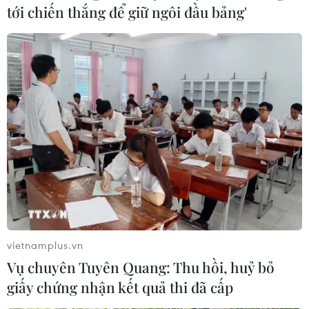
tới chiến thắng để giữ ngôi đầu bảng'
Số thu ngân sách từ xuất nhập khẩu trong
vietnamplus.vn
quý 1 năm nay tăng 9,7%
Vụ chuyên Tuyên Quang: Thu hồi, huỷ bỏ
04/04/2025 07:13
giấy chứng nhận kết quả thi đã cấp
Để hoàn thành nhiệm vụ thu ngân sách nhà nước năm