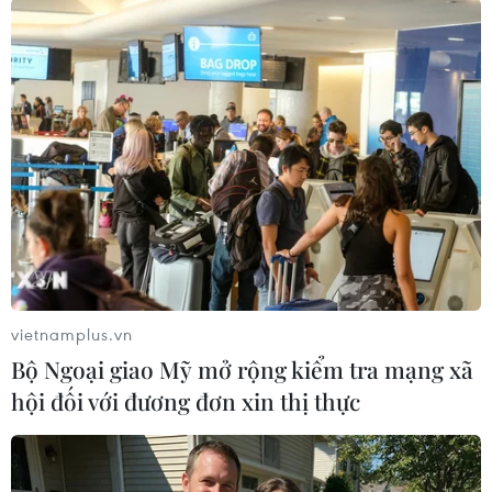
nghìn ha gieo trồng cây hằng năm. Mặc dù diện
tích lúa giảm nhẹ do chuyển đổi mục đích sử
dụng đất, song việc cơ cấu lại cây trồng và
chuyển đổi hiệu quả sang các loại cây màu, cây
lâu năm và thủy sản đã giúp nâng cao giá trị
sản xuất. Đàn gia cầm hiện đạt 37 triệu con,
tăng 2,1% so với cùng kỳ năm trước.
Sản xuất thủy sản tiếp tục tăng trưởng tích cực,
với sản lượng tháng 5 ước đạt 10.600 tấn và
tổng sản lượng 5 tháng đạt 49.000 tấn, tăng
3,9% so với cùng kỳ. Thời tiết thuận lợi và công
vietnamplus.vn
tác quản lý nuôi trồng hiệu quả là những yếu tố
Bộ Ngoại giao Mỹ mở rộng kiểm tra mạng xã
hỗ trợ mạnh cho ngành thủy sản.
hội đối với đương đơn xin thị thực
Với đà tăng trưởng kinh tế ổn định, hoạt động
sản xuất phát triển và môi trường đầu tư được