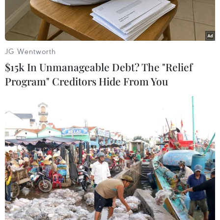
triển.
JG Wentworth
$15k In Unmanageable Debt? The "Relief
Program" Creditors Hide From You
Ảnh minh họa. (Nguồn: Vietnam+)
Trong 5 tháng đầu năm 2025, thu ngân sách nhà
nước trên địa bàn Hà Nội đạt hơn 362.100 tỷ
đồng, bằng 71,6% dự toán pháp lệnh cả năm và