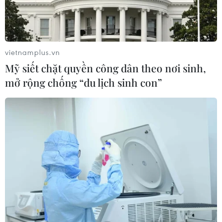
quan khu vực triển khai giải pháp
tăng thu, chống thất thu ngân
sách.
vietnamplus.vn
Mỹ siết chặt quyền công dân theo nơi sinh,
(TTXVN/Vietnam+)
mở rộng chống “du lịch sinh con”