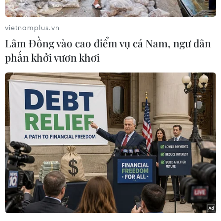
tăng tới 54,4% so với cùng kỳ năm 2024.
Kết quả ấn tượng này phản ánh hiệu quả tích
vietnamplus.vn
cực từ các hoạt động sản xuất, kinh doanh trên
Lâm Đồng vào cao điểm vụ cá Nam, ngư dân
địa bàn, đặc biệt trong các lĩnh vực công
phấn khởi vươn khơi
nghiệp, nông nghiệp và thủy sản.
Theo Chi cục Thống kê thành phố Hà Nội, thu
nội địa chiếm tỷ trọng lớn nhất với 346.900 tỷ
đồng, đạt 73,2% dự toán năm và tăng 55,4%. Các
khoản thu trọng yếu như thu từ khu vực doanh
nghiệp ngoài nhà nước đạt 72.000 tỷ đồng (tăng
45,1%), thuế thu nhập cá nhân đạt 29.300 tỷ
đồng (tăng 25,5%), thu tiền sử dụng đất đạt
68.300 tỷ đồng (gấp 7,4 lần so với cùng kỳ).
Một số lĩnh vực thu chủ yếu trong thu nội địa 5
tháng qua là thu từ khu vực doanh nghiệp nhà