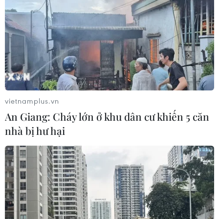
vietnamplus.vn
An Giang: Cháy lớn ở khu dân cư khiến 5 căn
nhà bị hư hại