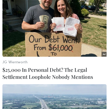
cải thiện, Hà Nội đang từng bước củng cố vững
chắc nguồn thu ngân sách, tạo nền tảng để đảm
bảo các mục tiêu phát triển kinh tế-xã hội trong
năm 2025.
Để tiếp tục duy trì đà tăng trưởng và hoàn thành
vượt mức nhiệm vụ thu ngân sách năm 2025,
Ủy ban Nhân dân thành phố Hà Nội xác định
một số nhóm giải pháp trọng tâm trong những
tháng cuối năm. Trước hết, thành phố tiếp tục
JG Wentworth
tập trung tháo gỡ khó khăn cho sản xuất kinh
$25,000 In Personal Debt? The Legal
doanh, cải thiện môi trường đầu tư, tạo điều
Settlement Loophole Nobody Mentions
kiện thuận lợi để doanh nghiệp ổn định và mở
rộng hoạt động. Việc hỗ trợ thủ tục hành chính,
giải ngân đầu tư công đúng tiến độ và khơi
thông thị trường sẽ là nền tảng thúc đẩy tăng
thu từ khu vực sản xuất kinh doanh.