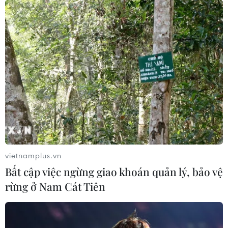
2025 đạt khoảng 411.000 tỷ đồng, Cục Hải quan đã yêu
cầu các đơn vị hải quan khu vực triển khai giải pháp
tăng thu, chống thất thu ngân sách.
vietnamplus.vn
Bất cập việc ngừng giao khoán quản lý, bảo vệ
rừng ở Nam Cát Tiên
Thu ngân sách Nhà nước hai tháng đầu