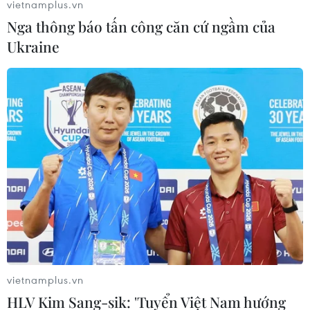
vietnamplus.vn
Nga thông báo tấn công căn cứ ngầm của
Ukraine
Các tỉnh khu vực V thu ngân sách đạt 49%
dự toán năm
11/05/2025 22:31
Theo Chi cục Thuế khu vực V (quản lý địa bàn Bắc
Ninh-Hải Dương-Thái Bình), các tỉnh đã thu ngân sách
được trên 31,1 nghìn tỷ đồng, đạt 49% so với dự toán
vietnamplus.vn
năm, tăng 75% so với cùng kỳ năm trước.
HLV Kim Sang-sik: 'Tuyển Việt Nam hướng