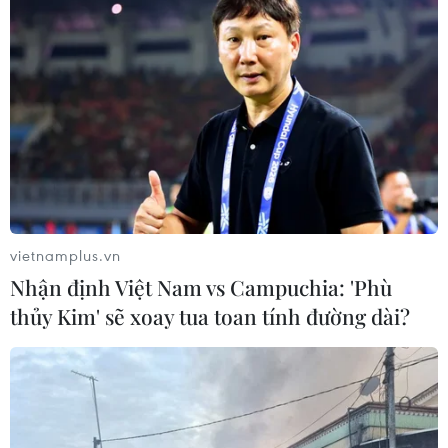
năm đạt trên 25,4% dự toán
17/03/2025 12:28
Thu ngân sách Nhà nước trong 2 tháng đầu năm xấp xỉ
đạt 500 nghìn tỷ đồng và bằng 25,4% dự toán, tăng
25,7% so cùng kỳ năm 2024.
vietnamplus.vn
Nhận định Việt Nam vs Campuchia: 'Phù
thủy Kim' sẽ xoay tua toan tính đường dài?