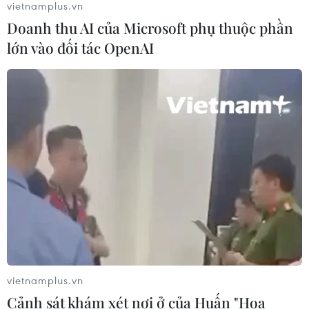
vietnamplus.vn
03/08/2026 23:48
Doanh thu AI của Microsoft phụ thuộc phần
lớn vào đối tác OpenAI
Kế hoạch đồng tiền chung Tây Phi
đối mặt thách thức
03/08/2026 23:10
Mỹ bán đồng euro để hỗ trợ Nhật
Bản vực dậy đồng yen
03/08/2026 15:34
Visa thúc đẩy hợp tác kiến tạo hạ
tầng số cho Chính phủ số Việt Nam
vietnamplus.vn
03/08/2026 14:01
Cảnh sát khám xét nơi ở của Huấn "Hoa