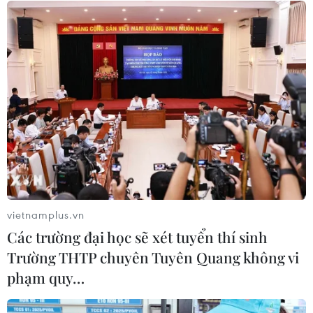
Hộ kinh doanh được lựa chọn lập sổ
kế toán điện tử hoặc bằng bản giấy
03/08/2026 11:31
Giải ngân vốn đầu tư công 7 tháng
đạt trên 425.000 tỷ đồng, tương
đương 42% kế hoạch
03/08/2026 10:44
vietnamplus.vn
Các trường đại học sẽ xét tuyển thí sinh
Xem thêm
Trường THTP chuyên Tuyên Quang không vi
phạm quy…