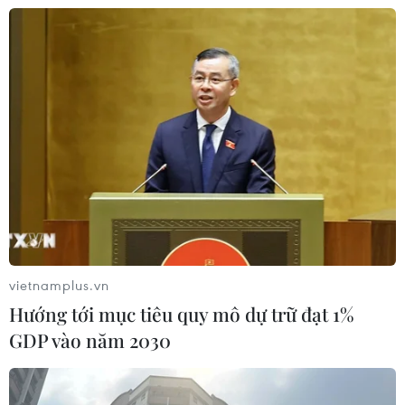
01/08/2026 07:05
Bộ Y tế : Trên 22% người trưởng
thành thiếu vận động thể lực
31/07/2026 04:10
TP Hồ Chí Minh đồng hành để trẻ
mắc bệnh hiểm nghèo không lỡ cơ
hội học tập và điều trị
vietnamplus.vn
30/07/2026 13:53
Hướng tới mục tiêu quy mô dự trữ đạt 1%
GDP vào năm 2030
Bé trai 7 tuổi được ghép thận xuyên
Việt từ người hiến chết não
30/07/2026 12:52