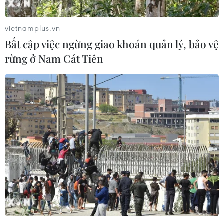
(1)./.
vietnamplus.vn
(Vietnam+)
Bất cập việc ngừng giao khoán quản lý, bảo vệ
rừng ở Nam Cát Tiên
#Cách ly tập trung
#COVID-19
#Thông điệp 5K