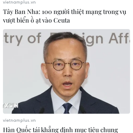
vietnamplus.vn
#đeo khẩu trang
#khu cách ly
#đeo khẩu trang
Tây Ban Nha: 100 người thiệt mạng trong vụ
TP. Hà Nội
vượt biển ồ ạt vào Ceuta
Theo dõi VietnamPlus
TIN LIÊN QUAN
vietnamplus.vn
Hàn Quốc tái khẳng định mục tiêu chung