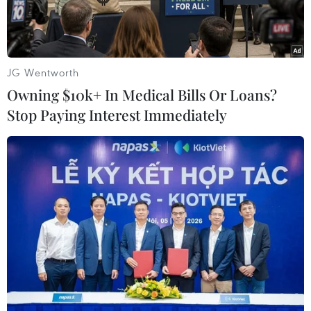
19.
JG Wentworth
Owning $10k+ In Medical Bills Or Loans?
Stop Paying Interest Immediately
Nhằm bảo đảm sức khỏe cho nhân dân, đón Tết an toàn, vui
tươi, lãnh đạo thành phố yêu cầu thực hiện nghiêm các biện
pháp phòng, chống dịch trong tình hình mới. (Ảnh: Đức
Duy/Vietnam+)