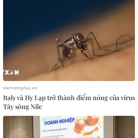
bán hàng tạp hóa, còn ca bệnh số 2063 là vợ.
vietnamplus.vn
Italy và Hy Lạp trở thành điểm nóng của virus
Tây sông Nile
Đắk Nông cách ly tại nhà các trường hợp
trở về hoặc đến từ TP.HCM
09/02/2021 22:55