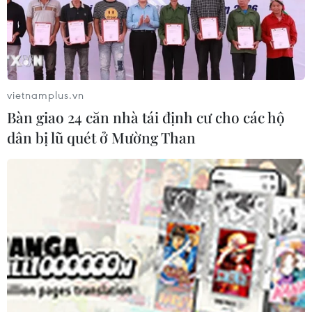
Không được thu thêm tiền của người
bệnh BHYT nếu không khám theo
yêu cầu
05/08/2026 02:26
vietnamplus.vn
Bàn giao 24 căn nhà tái định cư cho các hộ
Bác sỹ vượt biển giữa đêm cứu
dân bị lũ quét ở Mường Than
thuyền viên người Nga nghi bị đột
quỵ
04/08/2026 13:21
Tháo gỡ "điểm nghẽn" dữ liệu: Bộ Y
tế tăng tốc chuyển đổi số toàn diện
04/08/2026 08:08