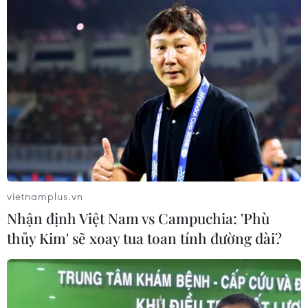
vietnamplus.vn
Nhận định Việt Nam vs Campuchia: 'Phù
thủy Kim' sẽ xoay tua toan tính đường dài?