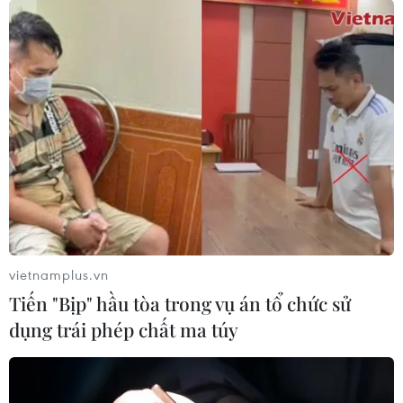
ASEAN hoan nghênh những tiến triển tích
cực trên bán đảo Triều Tiên
27/04/2018 09:46
Các Bộ trưởng Ngoại giao ASEAN hoan nghênh những
tiến triển tích cực trên bán đảo Triều Tiên, trông đợi kết
quả quan trọng từ cuộc gặp thượng đỉnh liên Triều cũng
như triển vọng cuộc gặp Mỹ-Triều.
vietnamplus.vn
Tiến "Bịp" hầu tòa trong vụ án tổ chức sử
dụng trái phép chất ma túy