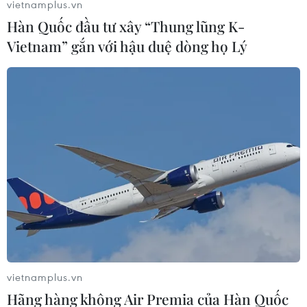
Triều Tiên Kim Jong-un đã nhất trí hoàn thành phi hạt
vietnamplus.vn
nhân hóa Bán đảo Triều Tiên, gia tăng nỗ lực chung để
Hàn Quốc đầu tư xây “Thung lũng K-
chính thức chấm dứt Chiến tranh Triều Tiên.
Vietnam” gắn với hậu duệ dòng họ Lý
vietnamplus.vn
Phu nhân nhà lãnh đạo Triều Tiên Ri Sol-
Hãng hàng không Air Premia của Hàn Quốc