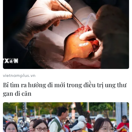
Nhà lãnh đạo Triều Tiên: "Chúng tôi đã
đợi thời khắc này từ lâu"
27/04/2018 09:54
vietnamplus.vn
Nhà lãnh đạo Triều Tiên Kim Jong-un nêu rõ: "Chúng ta
Bỉ tìm ra hướng đi mới trong điều trị ung thư
không phải là một dân tộc nên đối đầu với nhau, chúng
gan di căn
ta nên sống trong sự đoàn kết. Chúng tôi đã chờ đợi
thời khắc này từ lâu."