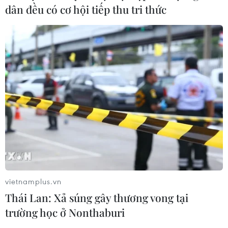
dân đều có cơ hội tiếp thu tri thức
TIN CÙNG CHUYÊN MỤC
Australia đề cao hợp tác với Việt Nam
vì hòa bình, ổn định và thịnh vượng
07/08/2026 07:09
vietnamplus.vn
Thái Lan: Xả súng gây thương vong tại
Cựu Đại sứ Australia: Tầm nhìn hợp
trường học ở Nonthaburi
tác mới cho quan hệ Việt Nam-
Australia