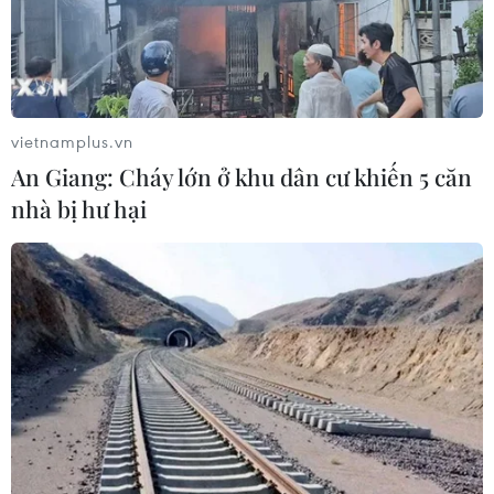
Dấu mốc quan trọng trong quan hệ
Việt Nam-Australia
06/08/2026 08:29
vietnamplus.vn
An Giang: Cháy lớn ở khu dân cư khiến 5 căn
Hàn Quốc tăng cường giải pháp
nhà bị hư hại
ngăn chặn đánh bạc trực tuyến trong
quân đội
06/08/2026 04:52
Tổng Bí thư, Chủ tịch nước Tô Lâm
sẽ thăm cấp Nhà nước tới Australia và
New Zealand
06/08/2026 04:30