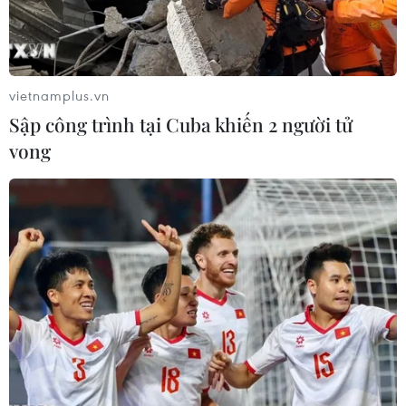
vietnamplus.vn
Sập công trình tại Cuba khiến 2 người tử
vong
Lãnh đạo hai miền Triều Tiên
tham gia trồng cây lưu niệm
27/04/2018 09:27
Tổng thống Hàn Quốc Moon Jae-in và nhà lãnh đạo
Triều Tiên Kim Jong-un đã cùng tham gia trồng lưu niệm
một cây thông - loài cây được người dân ở cả hai miền
Triều Tiên yêu thích.