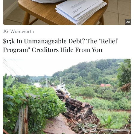
JG Wentworth
$15k In Unmanageable Debt? The "Relief
Program" Creditors Hide From You
Nhà lãnh đạo Triều Tiên Kim Jong-un (trái) và Tổng thống Hàn
Quốc Moon Jae-in ký tuyên bố chung tại Hội nghị thượng đỉnh
liên Triều ở làng đình chiến Panmunjom ngày 27/4. (Nguồn:
Yonhap/TTXVN)
Sau phiên thảo luận chính thức kéo dài gần 1
giờ và cuộc trao đổi riêng kéo dài khoảng 30
phút vào chiều 27/4, Tổng thống Hàn Quốc Moon
Jae-in và nhà lãnh đạo Triều Tiên Kim Jong-un