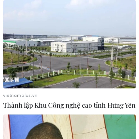
07/08/2026 05:00
Hãng hàng không Air Premia của
Hàn Quốc nối lại đường bay
Incheon-TP Hồ Chí Minh
07/08/2026 04:28
Mở ra giai đoạn triển khai thực chất
quan hệ giữa Việt Nam và Australia
07/08/2026 01:27
vietnamplus.vn
Thành lập Khu Công nghệ cao tỉnh Hưng Yên
Ấn Độ thử thành công tên lửa đạn
đạo Agni-4, tầm bắn 4.000 km
06/08/2026 23:17