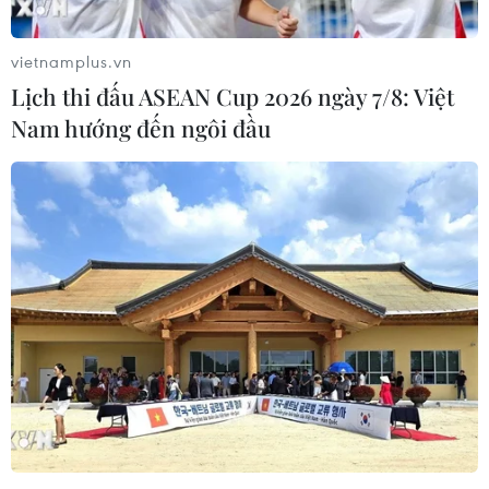
vietnamplus.vn
Lịch thi đấu ASEAN Cup 2026 ngày 7/8: Việt
Nam hướng đến ngôi đầu
Lãnh đạo hai miền Triều Tiên nhất trí
hoàn tất phi hạt nhân hóa
27/04/2018 09:27
Tổng thống Hàn Quốc Moon Jae-in và nhà lãnh đạo