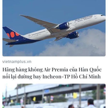
Theo dõi VietnamPlus
CHÍNH QUYỀN ĐỊA PHƯƠNG 2 CẤP
Chính quyền địa phương hai cấp: Chuyển
biến từ cơ sở ở Phú Thọ
Chính quyền gần dân, tạo nền móng phát
triển
Ninh Bình: Hơn 740 cơ sở nhà, đất dôi dư
được sắp xếp, khai thác
vietnamplus.vn
Nâng cao chất lượng vận hành, năng lực
Hãng hàng không Air Premia của Hàn Quốc
quản trị quốc gia
nối lại đường bay Incheon-TP Hồ Chí Minh
Đưa khoa học, công nghệ thành động lực
phát triển ở Tuyên Quang
Tin liên quan