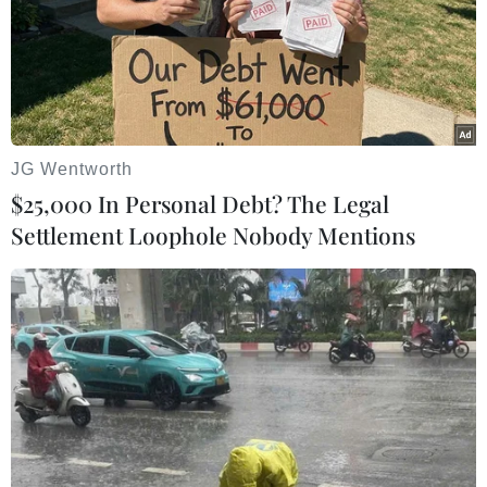
công cộng đối với môi trường và sức khỏe.
Cùng với thay đổi thói quen di chuyển, ưu tiên sử
dụng phương tiện công cộng của người dân, việc
này còn góp phần thúc đẩy du lịch trên địa bàn
thành phố.
JG Wentworth
Phó Bí thư Thành ủy, Chủ tịch Hội đồng Nhân dân
$25,000 In Personal Debt? The Legal
thành phố Hải Phòng Lê Văn Hiệu giao cho Văn
Settlement Loophole Nobody Mentions
phòng Đoàn Đại biểu Quốc hội và Hội đồng Nhân
dân phối hợp với Sở Xây dựng làm việc với ga Hải
Dương để nâng cấp bãi trông gửi xe máy, xe đạp
hàng ngày.
Đồng thời, làm việc với các đơn vị vận tải bằng xe
buýt, xe taxi tham gia vận chuyển hành khách từ ga
Thượng Lý, ga Hải Phòng đến Trung tâm hành
chính của thành phố và các khu vực khác theo yêu