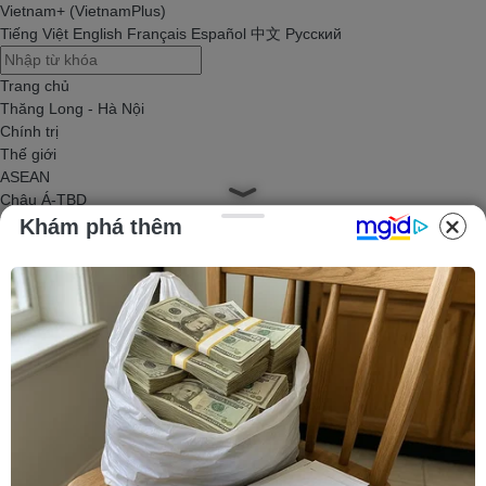
Vietnam+ (VietnamPlus)
Tiếng Việt
English
Français
Español
中文
Русский
Trang chủ
Thăng Long - Hà Nội
Chính trị
Thế giới
ASEAN
Châu Á-TBD
Trung Đông
Khám phá thêm
Châu Âu
Châu Mỹ
Châu Phi
Kinh tế
Kinh doanh
Tài chính
Tín dụng nông thôn
Chứng khoán
Bất động sản
Doanh nghiệp
Thông tin doanh nghiệp