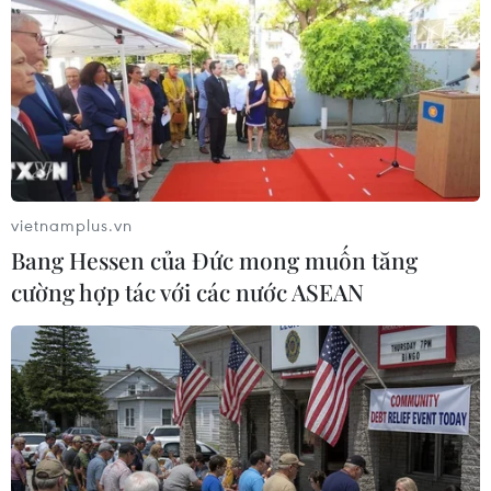
vietnamplus.vn
Bang Hessen của Đức mong muốn tăng
cường hợp tác với các nước ASEAN
Triều Tiên kêu gọi Hàn Quốc thành lập
liên bang hai miền
02/10/2014 02:09