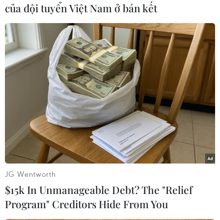
Triều Tiên
của đội tuyển Việt Nam ở bán kết
Theo dõi VietnamPlus
TIN LIÊN QUAN
JG Wentworth
$15k In Unmanageable Debt? The "Relief
Program" Creditors Hide From You