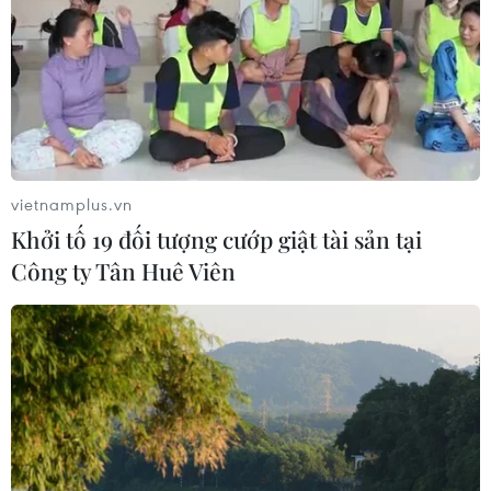
05/08/2026 13:30
Hơn 100 người thiệt mạng trong mùa
mưa khốc liệt ở Ấn Độ
05/08/2026 09:39
vietnamplus.vn
Khởi tố 19 đối tượng cướp giật tài sản tại
Trung Quốc phóng thành công hai
Công ty Tân Huê Viên
vệ tinh siêu phổ Đông Phương Huệ
Nhãn
05/08/2026 07:16
Xem thêm