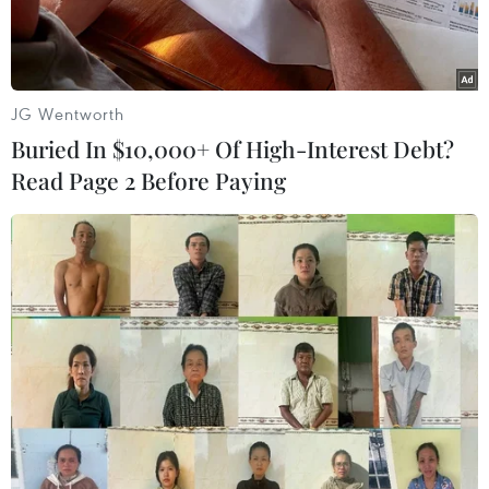
JG Wentworth
Buried In $10,000+ Of High-Interest Debt?
Read Page 2 Before Paying
Binh sỹ Hàn Quốc tuần tra gần khu phi quân sự ở biên giới liên
Triều thuộc Goseong, tỉnh Gangwon ngày 23/6. (Ảnh:
AFP/TTXVN)
Theo AFP, ngày 20/10, Hàn Quốc đã cảnh báo
Triều Tiên về các hành động khiêu kích "liều
lĩnh" - động thái diễn ra sau một loạt các vụ
đụng độ nhỏ ở biên giới hai nước cho thấy tình