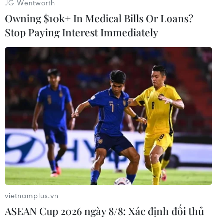
JG Wentworth
Owning $10k+ In Medical Bills Or Loans?
Stop Paying Interest Immediately
#Triều Tiên
#Hàn Quốc
#Quân sự
#Đụng độ
#Đàm phán
#Biên giới
#Bộ Quốc phòng
vietnamplus.vn
#Binh sỹ Hàn Quốc
#Liên Triều
Hàn Quốc
ASEAN Cup 2026 ngày 8/8: Xác định đối thủ