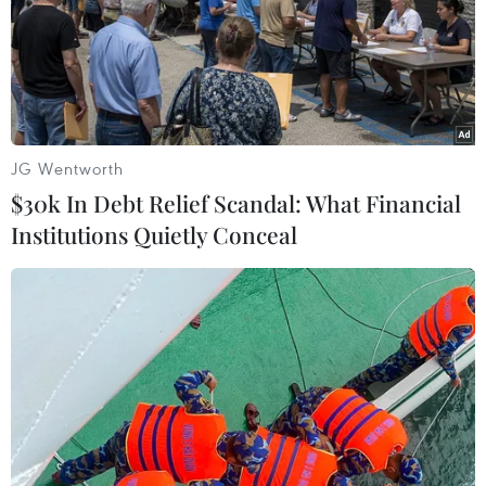
Triều Tiên đã hối thúc Hàn Quốc phản hồi lại lời đề xuất
của Bình Nhưỡng về việc đạt được mục tiêu thống nhất
hai miền thông qua một hình thức liên bang linh hoạt.
JG Wentworth
$30k In Debt Relief Scandal: What Financial
Institutions Quietly Conceal
Báo Hàn Quốc: Triều Tiên đã phát triển