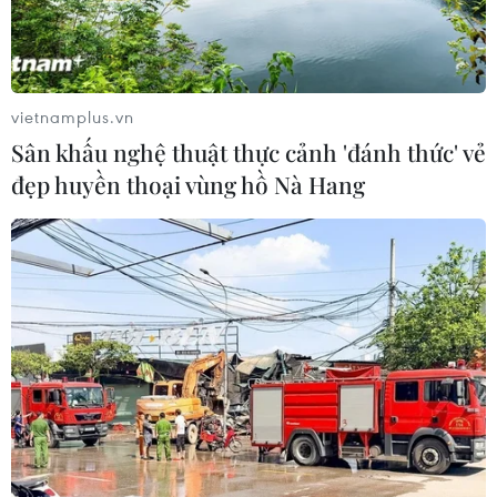
vietnamplus.vn
Sân khấu nghệ thuật thực cảnh 'đánh thức' vẻ
đẹp huyền thoại vùng hồ Nà Hang
Lực lượng phòng vệ trên không Nhật Bản
tập trận đánh chặn tên lửa
28/11/2022 11:54
Nhật Bản đã đưa hệ thống phòng thủ tên lửa đạn đạo 3
(PAC- 3) vào cuộc tập trận diễn ra ở tỉnh Fukui ở miền
Trung, nơi đặt một số nhà máy hạt nhân của nước này.