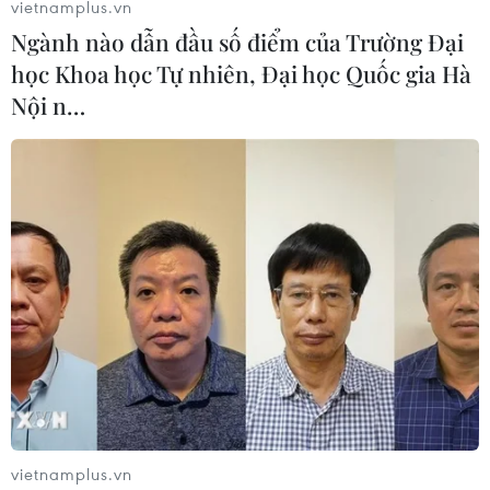
vietnamplus.vn
Ngành nào dẫn đầu số điểm của Trường Đại
học Khoa học Tự nhiên, Đại học Quốc gia Hà
Nội n…
Ấn Độ lần đầu thử hệ thống phòng thủ tên
lửa đạn đạo trên biển
23/04/2023 04:14
vietnamplus.vn