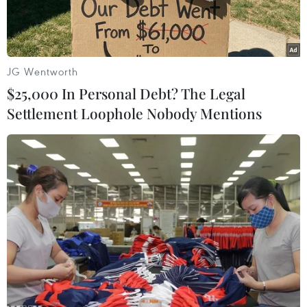
JG Wentworth
$25,000 In Personal Debt? The Legal
Settlement Loophole Nobody Mentions
(Nguồn: Naval News)
Theo hãng tin Yohap, ngày 25/4, Hàn Quốc đã
phê duyệt các dự án quốc phòng lớn nhằm phát
triển hệ thống đánh chặn tên lửa tân tiến.
Theo Cơ quan Quản lý Chương trình Mua sắm
Quốc phòng Hàn Quốc (DAPA), Ủy ban Xúc tiến
Dự án Quốc phòng đã "bật đèn xanh" cho kế