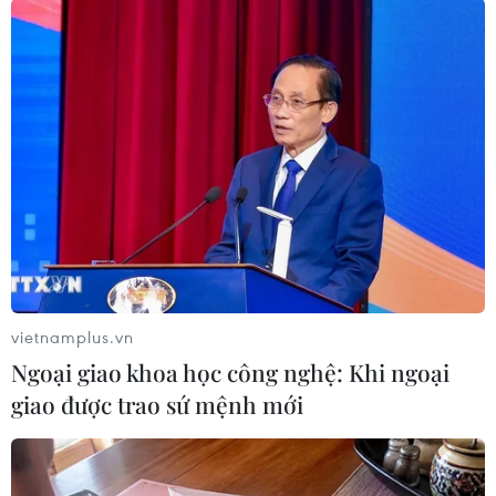
#L-SAM
#đánh chặn tên lửa
#KAMD
#phòng thủ 3 trục
#m sam
Hàn Quốc
vietnamplus.vn
Ngoại giao khoa học công nghệ: Khi ngoại
giao được trao sứ mệnh mới
Theo dõi VietnamPlus