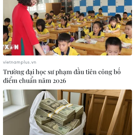
chặn tầm thấp
02/11/2022 23:09
Theo phóng viên TTXVN tại New Delhi, Ấn Độ ngày 2/11
đã thử nghiệm một tên lửa đánh chặn tầm thấp và tiêu
diệt thành công một tên lửa đạn đạo đang bay tới trên
Vịnh Bengal.
vietnamplus.vn
Trường đại học sư phạm đầu tiên công bố
điểm chuẩn năm 2026