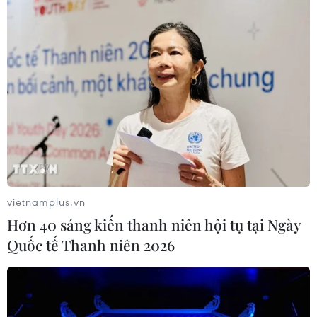
Hàn Quốc áp dụng ưu đãi thuế hỗ
trợ 6 ngành công nghiệp chiến lược
07/08/2026 10:21
Trung Quốc hoàn thành bản đồ địa
chất mới của toàn bộ Mặt Trăng
07/08/2026 08:52
vietnamplus.vn
Hơn 40 sáng kiến thanh niên hội tụ tại Ngày
Quốc tế Thanh niên 2026
Australia đề cao hợp tác với Việt Nam
vì hòa bình, ổn định và thịnh vượng
07/08/2026 07:09