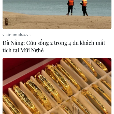
vietnamplus.vn
Đà Nẵng: Cứu sống 2 trong 4 du khách mất
tích tại Mũi Nghê
TIN CÙNG CHUYÊN MỤC
Tổng Bí thư, Chủ tịch nước Tô Lâm