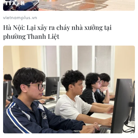
vietnamplus.vn
Hà Nội: Lại xảy ra cháy nhà xưởng tại
phường Thanh Liệt
Israel đánh chặn hàng loạt tên lửa được
phóng từ miền Nam Liban
06/04/2023 22:51
Quân đội Israel khẳng định hệ thống phòng không Vòm
Sắt đã bắn hạ 25 tên lửa từ phía Liban, ít nhất 5 tên lửa
rơi vào lãnh thổ Israel khiến 2 người bị thương nhẹ và
gây thiệt hại vật chất.