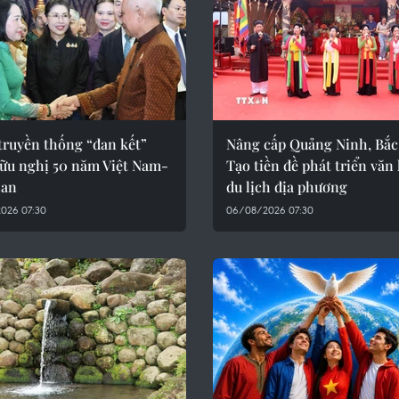
truyền thống “đan kết”
Nâng cấp Quảng Ninh, Bắc
hữu nghị 50 năm Việt Nam-
Tạo tiền đề phát triển văn
Lan
du lịch địa phương
026 07:30
06/08/2026 07:30