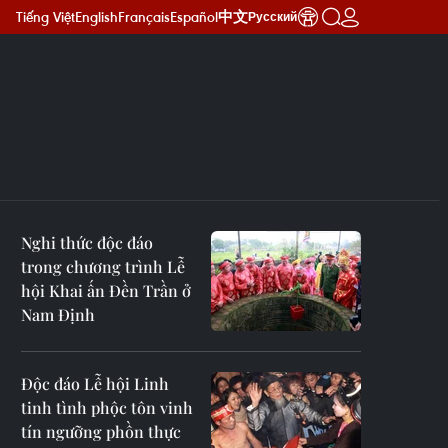
Tiếng Việt
English
Français
Español
中文
Русский
Nghi thức độc đáo
trong chương trình Lễ
hội Khai ấn Đền Trần ở
Nam Định
Độc đáo Lễ hội Linh
tinh tình phộc tôn vinh
tín ngưỡng phồn thực