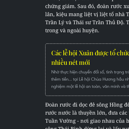
chứng giám. Sau đó, đoàn rước xu
lân, kiệu mang liệt vị liệt tổ nhà
Trần Lý và Thái sư Trần Thủ Ðộ. T
trong và ngoài huyện.
Các lễ hội Xuân được tổ chức
nhiều nét mới
Nhờ thực hiện chuyển đổi số, tình trạng t
thêm tiền... tại Lễ hội Chùa Hương hầu n
nghiệm một lễ hội an toàn, văn minh và t
Đoàn rước đi dọc đê sông Hồng đế
rước nước là thuyền lớn, đưa các v
Tuần Vường - nơi giao nhau của b
sông Thái Bình dừng lại và lấy n