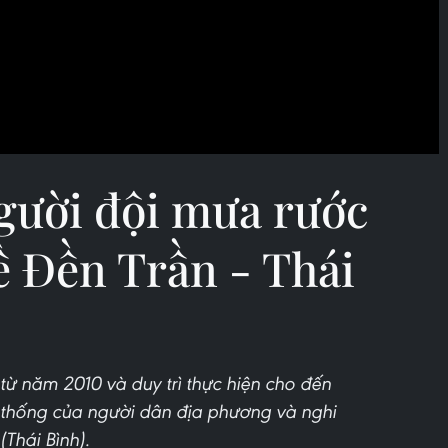
gười đội mưa rước
ề Đền Trần - Thái
ừ năm 2010 và duy trì thực hiện cho đến
n thống của người dân địa phương và nghi
(Thái Bình).