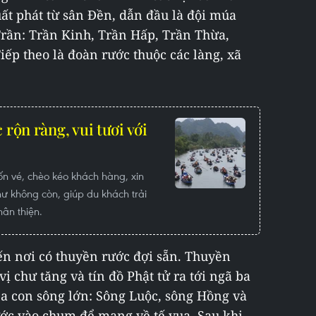
ất phát từ sân Đền, dẫn đầu là đội múa
 Trần: Trần Kinh, Trần Hấp, Trần Thừa,
iếp theo là đoàn rước thuộc các làng, xã
 rộn ràng, vui tươi với
rốn vé, chèo kéo khách hàng, xin
hư không còn, giúp du khách trải
hân thiện.
n nơi có thuyền rước đợi sẵn. Thuyền
ị chư tăng và tín đồ Phật tử ra tới ngã ba
a con sông lớn: Sông Luộc, sông Hồng và
ước vào chum để mang về tế vua. Sau khi