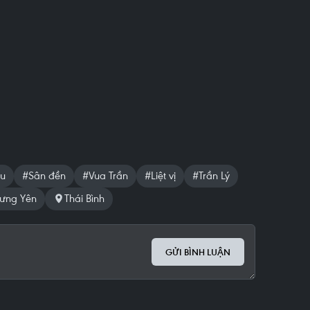
ệu
#Sân đền
#Vua Trần
#Liệt vị
#Trần Lý
ưng Yên
Thái Bình
GỬI BÌNH LUẬN