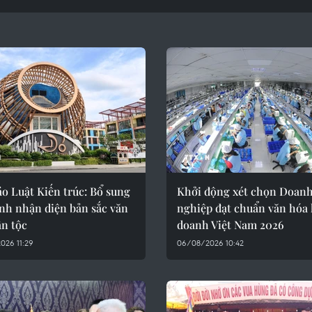
o Luật Kiến trúc: Bổ sung
Khởi động xét chọn Doan
nh nhận diện bản sắc văn
nghiệp đạt chuẩn văn hóa
ân tộc
doanh Việt Nam 2026
026 11:29
06/08/2026 10:42