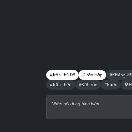
#Trần Thủ Ðộ
#Trần Hấp
#Khiêng ki
#Trần Thừa
#Đời Trần
#Rước
H