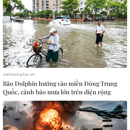
Tàu chiến Hàn Quốc giành danh
hiệu 'Top Gun trên biển' tại RIMPAC
sau 16 năm
03/08/2026 06:34
Xem thêm
vietnamplus.vn
Bão Dolphin hướng vào miền Đông Trung
Quốc, cảnh báo mưa lớn trên diện rộng
CƠ QUAN CHỦ QUẢN: THÔNG TẤN XÃ VIỆT NAM
Tổng Biên tập: TRẦN TIẾN DUẨN
Phó Tổng Biên tập: NGUYỄN THỊ TÁM, KHÚC THANH
THỦY