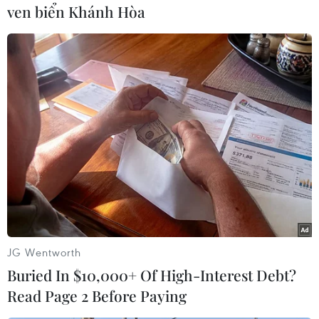
ven biển Khánh Hòa
#Lệnh trừng phạt
Áo
Triều Tiên
Theo dõi VietnamPlus
TIN CÙNG CHUYÊN MỤC
Hàn Quốc tái khẳng định mục tiêu
JG Wentworth
chung sống hòa bình với Triều Tiên
Buried In $10,000+ Of High-Interest Debt?
06/08/2026 15:33
Read Page 2 Before Paying