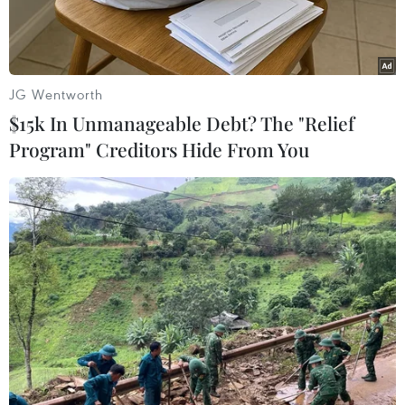
chuyên gia hạt nhân vềnhững vi phạm của Cộng
hòa Dân chủ Nhân dân Triều Tiên đối với lệnh
trừng phạtcủa Liên hợp quốc.
JG Wentworth
Phát biểu trước báo giới sau cuộc họp kín của
$15k In Unmanageable Debt? The "Relief
Hội đồng Bảo an, Đại sứ Bồ Đào Nhatại Liên hợp
Program" Creditors Hide From You
quốc Jose Filipe Moraes Cabral cho biết "vẫn
chưa có sự đồng thuậnvề việc công khai bản
báo cáo về các vi phạm của Triều Tiên đối với
các biệnpháp trừng phạt của Liên hợp quốc" khi
văn kiện này được trình lên Hội đồng Bảoan
ngày 13/5 vừa qua.
Trong khi đó, các nguồn tin ngoại giao cho biết,
Đại sứ Trung Quốc tại Liên hợpquốc Lý Bảo
Đông đã yêu cầu có thêm thời gian để xem xét