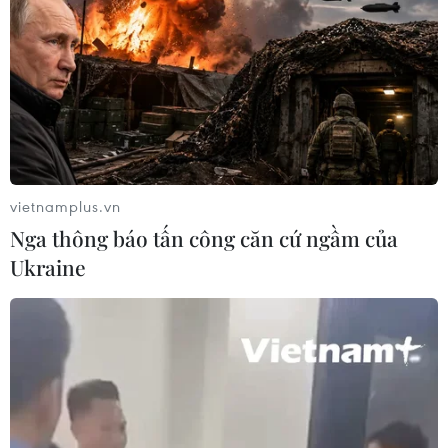
Sở hữu trí tuệ
Quy định sử dụng
RSS
Hỗ trợ
Ngôn ngữ
TTXVN
Dịch vụ tin
Quảng cáo
Liên hệ
vietnamplus.vn
Nga thông báo tấn công căn cứ ngầm của
Ukraine
Giấy phép số: 1374/GP-BTTTT do Bộ Thông tin và Truyền thông
cấp ngày 11/9/2008.
Quảng cáo: Phó TBT Nguyễn Thị Tám: 093.5958688, Email:
tamvna@gmail.com
Điện thoại: (024) 39411349 - (024) 39411348, Fax: (024)
39411348
Email:
vietnamplus2008@gmail.com