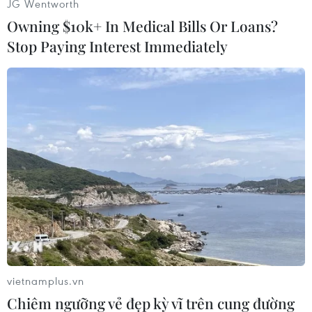
JG Wentworth
từ Nhật Bản và Hàn Quốc./.
Owning $10k+ In Medical Bills Or Loans?
Stop Paying Interest Immediately
(TTXVN/Vietnam+)
vietnamplus.vn
Chiêm ngưỡng vẻ đẹp kỳ vĩ trên cung đường
#Hội đồng Bảo an
#Triều Tiên
#Báo cáo