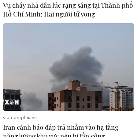
Vụ cháy nhà dân lúc rạng sáng tại Thành phố
Hồ Chí Minh: Hai người tử vong
Minh Thúy (Vietnam+)
vietnamplus.vn
Iran cảnh báo đáp trả nhằm vào hạ tầng
#HDBank
#DongABank
#PNB
#Vốn điều lệ
năng lượng khu vực nếu bị tấn công