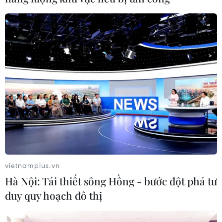
#Chấp thuận
Nga
Pháp
Theo dõi VietnamPlus
TIN CÙNG CHUYÊN MỤC
Meta tung công cụ AI lập trình tự
vietnamplus.vn
động cho nhà phát triển
Hà Nội: Tái thiết sông Hồng - bước đột phá tư
06/08/2026 06:40
duy quy hoạch đô thị