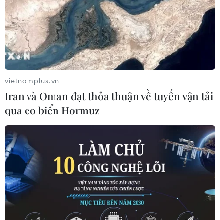
cuối năm 2026
05/08/2026 10:59
Thẻ tín dụng Cake 2in1: Cho phép
đặc quyền thiết kế của người dùng
05/08/2026 09:48
vietnamplus.vn
Iran và Oman đạt thỏa thuận về tuyến vận tải
qua eo biển Hormuz
Nhà bán lẻ thời trang trực tuyến lớn
nhất châu Âu thu hẹp dự báo lợi
nhuận
05/08/2026 08:55
Lợi nhuận doanh nghiệp tăng tốc tạo
nền tảng cho thị trường chứng
khoán