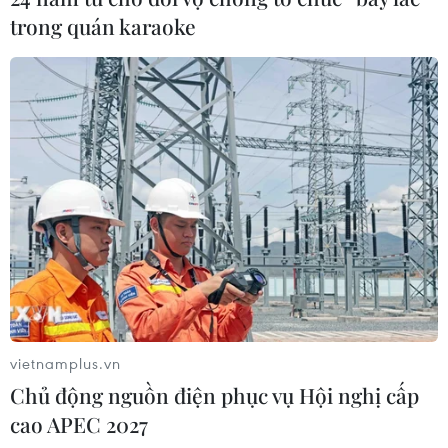
trong quán karaoke
MB chuẩn bị trả cổ tức cho cổ đông
15%, nâng vốn điều lệ lên 100.000 tỷ
đồng
03/08/2026 13:47
TotalEnergies thâu tóm một phần
mảng năng lượng tái tạo của Shell
03/08/2026 10:33
Xây dựng thương hiệu mạnh cho
doanh nghiệp Việt
vietnamplus.vn
03/08/2026 03:14
Chủ động nguồn điện phục vụ Hội nghị cấp
cao APEC 2027