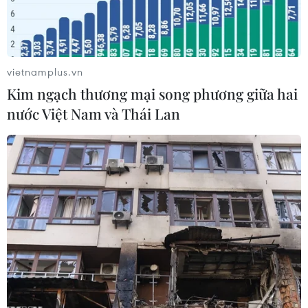
điều lệ của Ngân hàng thương mại cổ phần Phát
triển thành phố Hồ Chí Minh (HDBank), Ngân
hàng thương mại cổ phần Đông Á (DongABank)
và Ngân hàng thương mại cổ phần Phương Nam
vietnamplus.vn
(PNB).
Kim ngạch thương mại song phương giữa hai
nước Việt Nam và Thái Lan
Theo đó, HDBank được tăng vốn điều lệ giai
đoạn 1 năm 2011 từ 3.000 tỷ đồng lên 5.000 tỷ
đồng theo phương án tăng vốn điều lệ đã được
Đại hội đồng cổ đông HDBank thông qua ngày
16/6/2011.
DongABank được tăng vốn điều lệ năm 2011 từ
4.500 tỷ đồng lên 5.000 tỷ đồng theo phương án
tăng vốn điều lệ đã được Đại hội đồng cổ đông
DongABank lần thứ 19 thông qua ngày