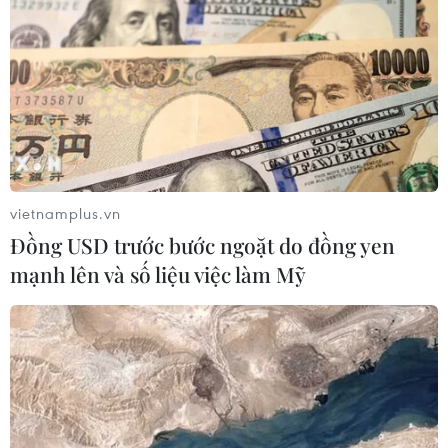
thành lập Sở giao dịch hàng hóa
05/08/2026 14:59
Foxconn đạt doanh thu cao kỷ lục
nhờ nhu cầu mạnh đối với AI
05/08/2026 13:41
vietnamplus.vn
Đồng USD trước bước ngoặt do đồng yen
Hãng Walt Disney ký thỏa thuận
mạnh lên và số liệu việc làm Mỹ
chưa từng có tiền lệ với TikTok
05/08/2026 13:31
Cảng hàng không Quảng Trị tăng
tốc, hướng tới mục tiêu khai thác