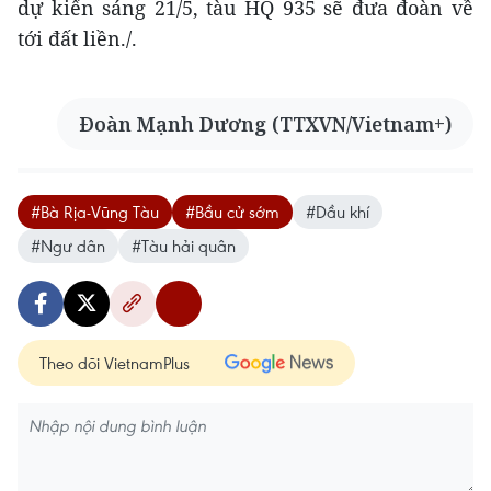
dự kiến sáng 21/5, tàu HQ 935 sẽ đưa đoàn về
tới đất liền./.
Đoàn Mạnh Dương (TTXVN/Vietnam+)
#Bà Rịa-Vũng Tàu
#Bầu cử sớm
#Dầu khí
#Ngư dân
#Tàu hải quân
Theo dõi VietnamPlus