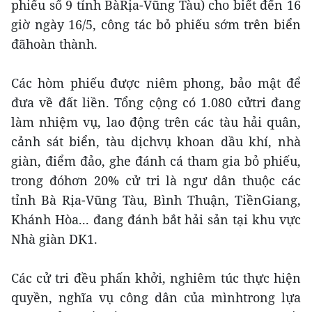
phiếu số 9 tỉnh BàRịa-Vũng Tàu) cho biết đến 16
giờ ngày 16/5, công tác bỏ phiếu sớm trên biển
đãhoàn thành.
Các hòm phiếu được niêm phong, bảo mật để
đưa về đất liền. Tổng cộng có 1.080 cửtri đang
làm nhiệm vụ, lao động trên các tàu hải quân,
cảnh sát biển, tàu dịchvụ khoan dầu khí, nhà
giàn, điểm đảo, ghe đánh cá tham gia bỏ phiếu,
trong đóhơn 20% cử tri là ngư dân thuộc các
tỉnh Bà Rịa-Vũng Tàu, Bình Thuận, TiềnGiang,
Khánh Hòa... đang đánh bắt hải sản tại khu vực
Nhà giàn DK1.
Các cử tri đều phấn khởi, nghiêm túc thực hiện
quyền, nghĩa vụ công dân của mìnhtrong lựa