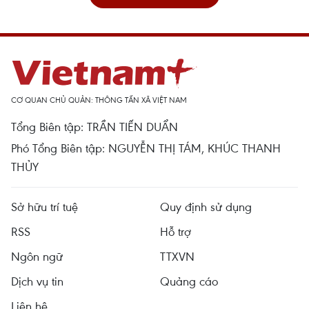
CƠ QUAN CHỦ QUẢN: THÔNG TẤN XÃ VIỆT NAM
Tổng Biên tập: TRẦN TIẾN DUẨN
Phó Tổng Biên tập: NGUYỄN THỊ TÁM, KHÚC THANH
THỦY
Sở hữu trí tuệ
Quy định sử dụng
RSS
Hỗ trợ
Ngôn ngữ
TTXVN
Dịch vụ tin
Quảng cáo
Liên hệ