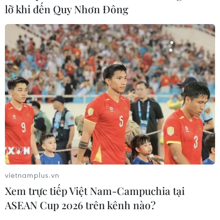
lỡ khi đến Quy Nhơn Đông
TIN CÙNG CHUYÊN MỤC
Trung Quốc hoàn thành bản đồ địa
chất mới của toàn bộ Mặt Trăng
07/08/2026 08:52
vietnamplus.vn
Xem trực tiếp Việt Nam-Campuchia tại
Những định hướng lớn
trong thực hiện Nghị quyết 57-
ASEAN Cup 2026 trên kênh nào?
NQ/TW