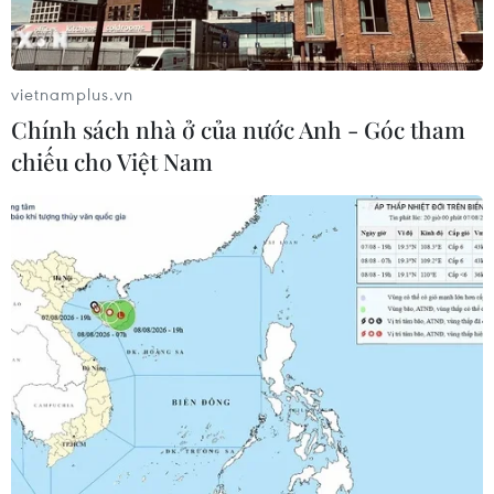
Quan hệ Việt Nam-Canada
Hội nghị Ngoại giao 33: Nền tảng hướng tới
vietnamplus.vn
nâng cấp quan hệ Việt Nam-Canada
Chính sách nhà ở của nước Anh - Góc tham
Bệ đỡ đưa hàng Việt chinh phục thị trường
chiếu cho Việt Nam
Canada
Việt Nam sẵn sàng cùng Canada hướng tới
sớm nâng cấp quan hệ
Hội nghị AMM-59: Việt Nam thúc đẩy hợp tác
với Canada và New Zealand
Thủ tướng Lê Minh Hưng điện đàm với
Thủ tướng Canada Mark Carney