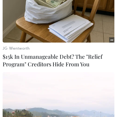
Canada
Mạng lưới Đổi mới sáng tạo và
Khởi nghiệp Đại học và Cao đẳng
Việt Nam (VNEI) và Hiệp hội các
trường Cao đẳng và Đại học
Canada (CICan) vừa ký thỏa
thuận hợp tác thúc đẩy hoạt động
JG Wentworth
đổi mới sáng tạo.
$15k In Unmanageable Debt? The "Relief
Program" Creditors Hide From You
(TTXVN/Vietnam+)