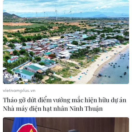
07/08/2026 08:18
Thông báo Kết luận của Tổng Bí thư,
Chủ tịch nước Tô Lâm tại Phiên họp
Ban Chỉ đạo Trung ương thực hiện
Nghị quyết 57
07/08/2026 04:08
Bỉ tìm ra hướng đi mới trong điều trị
ung thư gan di căn
vietnamplus.vn
07/08/2026 04:05
Tháo gỡ dứt điểm vướng mắc hiện hữu dự án
Nhà máy điện hạt nhân Ninh Thuận
Chưa có bằng chứng truyền máu trẻ
giúp chống lão hóa