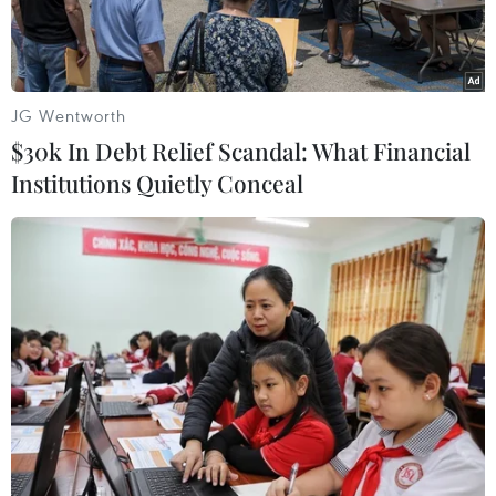
Việt Nam.
JG Wentworth
$30k In Debt Relief Scandal: What Financial
Institutions Quietly Conceal
Đại sứ Việt Nam tại Canada Phạm Vinh Quang phát biểu tại Lễ
kỷ niệm 79 năm Quốc khánh Việt Nam, hồi tháng Chín năm
ngoái. (Ảnh minh họa: Trung Dũng/TTXVN)
Để huy động và phát huy sức mạnh của cộng
đồng người Việt ở nước ngoài trong công cuộc
xây dựng và phát triển đất nước, đặc biệt là về