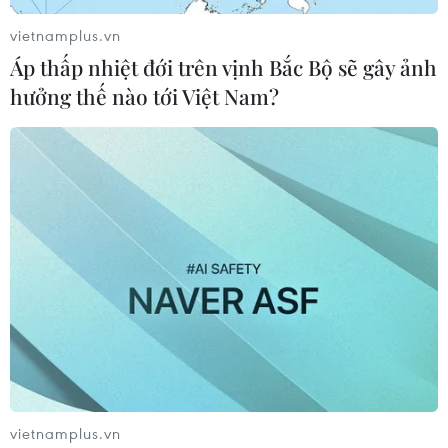
vietnamplus.vn
Áp thấp nhiệt đới trên vịnh Bắc Bộ sẽ gây ảnh
TIN LIÊN QUAN
hưởng thế nào tới Việt Nam?
Lan tỏa lòng yêu nước và giá trị văn hóa
vietnamplus.vn