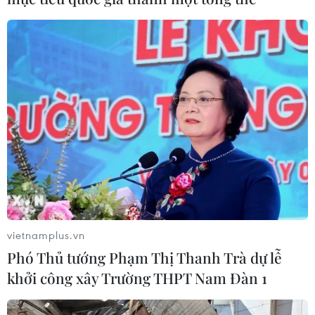
Xây dựng cộng đồng người Việt Nam tại
Canada vững mạnh, hướng về đất nước
28/08/2024 04:18
Thứ trưởng Bộ Ngoại giao, Chủ nhiệm Ủy ban Nhà
nước về người Việt Nam ở nước ngoài Lê Thị Thu Hằng
đã có cuộc gặp gỡ ấm áp và thân tình với bà con
người Việt ở cả khu vực bờ Đông, bờ Tây của Canada.
vietnamplus.vn
Phó Thủ tướng Phạm Thị Thanh Trà dự lễ
khởi công xây Trường THPT Nam Đàn 1